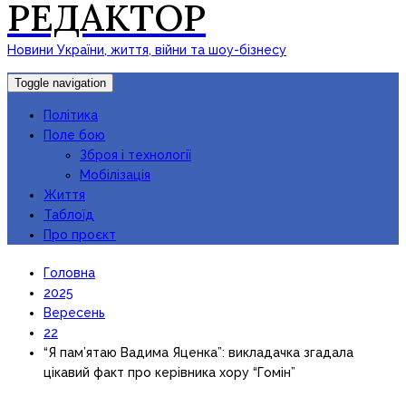
РЕДАКТОР
Новини України, життя, війни та шоу-бізнесу
Toggle navigation
Політика
Поле бою
Зброя і технології
Мобілізація
Життя
Таблоїд
Про проєкт
Головна
2025
Вересень
22
“Я пам’ятаю Вадима Яценка”: викладачка згадала
цікавий факт про керівника хору “Гомін”