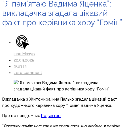
“Я пам’ятаю Вадима Яценка”:
викладачка згадала цікавий
факт про керівника хору “Гомін”
Іван Мазур
22.09.2025
Життя
zero comment
Викладачка з Житомира Інна Палько згадала цікавий факт
про художнього керівника хору “Гомін” Вадима Яценка.
Про це повідомляє
Редактор
.
“
Розкажу поміж нас: так вже трапилося, що любила я раніше