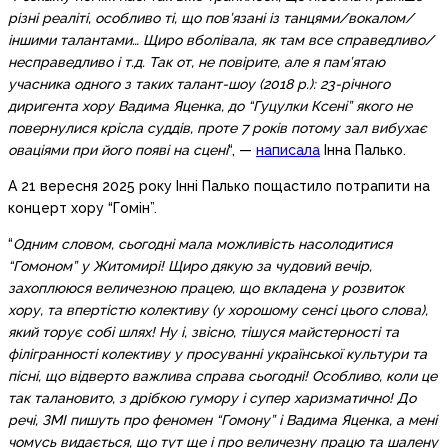
різні реаліті, особливо ті, що пов’язані із танцями/вокалом/
іншими талантами… Щиро вболівала, як там все справедливо/
несправедливо і т.д. Так от, не повірите, але я пам’ятаю
учасника одного з таких талант-шоу (2018 р.): 23-річного
диригента хору Вадима Яценка, до “Гуцулки Ксені” якого не
повернулися крісла суддів, проте 7 років потому зал вибухає
оваціями при його появі на сцені
“, —
написала
Інна Палько.
А 21 вересня 2025 року Інні Палько пощастило потрапити на
концерт хору “Гомін”.
“
Одним словом, сьогодні мала можливість насолодитися
“Гомоном” у Житомирі! Щиро дякую за чудовий вечір,
захоплююся величезною працею, що вкладена у розвиток
хору, та впертістю колективу (у хорошому сенсі цього слова),
який торує собі шлях! Ну і, звісно, тішуся майстерності та
філігранності колективу у просуванні української культури та
пісні, що відверто важлива справа сьогодні! Особливо, коли це
так талановито, з дрібкою гумору і супер харизматично! До
речі, ЗМІ пишуть про феномен “Гомону” і Вадима Яценка, а мені
чомусь видається, що тут ще і про величезну працю та шалену