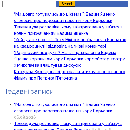
Search
Search
“Ми довго готувались до цієї миті”: Вадим Яценко
оголосив про перезавантаження хору Верьовки
Телеведуча розповіла, чому заінтригована у зв’язку з
новим призначенням Вадима Яценка
“Хейту я не боюсь”: Леся Нікітюк проїхалася в Карпатах
на квадроциклі і відповіла на гнівні коментарі
“Радянський продукт”? На тлі призначення Вадима
Яценка керівником хору Верьовки хормейстер театру
з Миколаєва влаштував дискусію
Катерина Кузнєцова відповіла критикам анонсованого
фільму про Петрика П’яточкина
Недавні записи
“Ми довго готувались до цієї миті”: Вадим Яценко
оголосив про перезавантаження хору Верьовки
06.08.2026
Телеведуча розповіла, чому заінтригована у зв’язку з