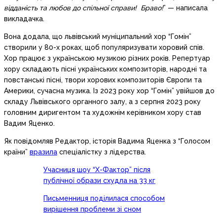
відданість та любов до спільної справи! Браво!
” — написала
викладачка.
Вона додала, що львівський муніципальний хор “Гомін”
створили у 80-х роках, щоб популяризувати хоровий спів.
Хор працює з українською музикою різних років. Репертуар
хору складають пісні українських композиторів, народні та
повстанські пісні, твори хорових композиторів Європи та
Америки, сучасна музика. Із 2023 року хор “Гомін” увійшов до
складу Львівського органного залу, а з серпня 2023 року
головним диригентом та художнім керівником хору став
Вадим Яценко.
Як повідомляв Редактор, історія Вадима Яценка з “Голосом
країни”
вразила
спеціалістку з лідерства.
Учасниця шоу “Х-Фактор” після
публічної образи схудла на 33 кг
Письменниця поділилася способом
вирішення проблеми зі сном