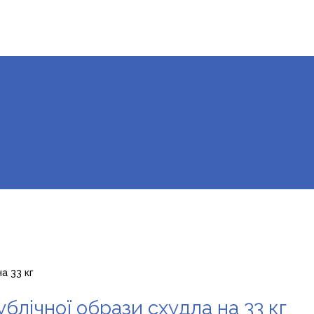
а 33 кг
блічної образи схудла на 33 кг