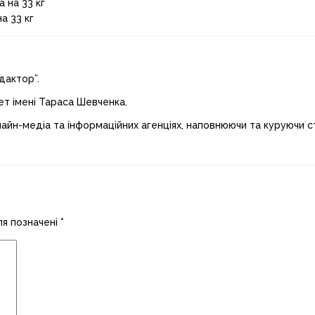
а 33 кг
дактор”.
ет імені Тараса Шевченка.
лайн-медіа та інформаційних агенціях, наповнюючи та куруючи ст
ля позначені
*