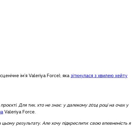
енічне ім’я Valeriya Force), яка
зіткнулася з хвилею хейту
проєкті. Для тих, хто не знає: у далекому 2014 році на очах у
ла
Valeriya Force.
ва цьому результату. Але хочу підкреслити: свою впевненість я