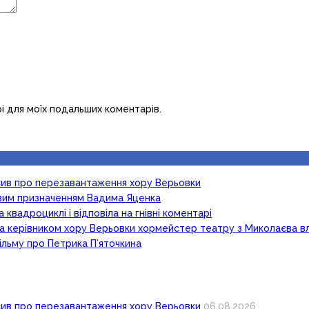
рі для моїх подальших коментарів.
осив про перезавантаження хору Верьовки
новим призначенням Вадима Яценка
 квадроциклі і відповіла на гнівні коментарі
ка керівником хору Верьовки хормейстер театру з Миколаєва в
ільму про Петрика П’яточкина
осив про перезавантаження хору Верьовки
06.08.2026