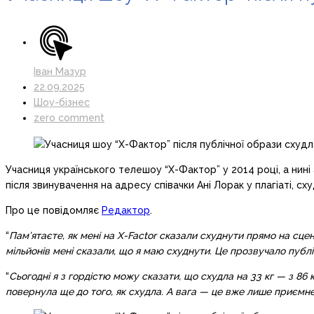
Іван Мазур
22.09.2025
Шоу-бізнес
zero comment
Учасниця українського телешоу “Х-Фактор” у 2014 році, а нині а
після звинувачення на адресу співачки Ані Лорак у плагіаті, сху
Про це повідомляє
Редактор
.
“
Пам’ятаєте, як мені на X-Factor сказали схуднути прямо на сцені
мільйонів мені сказали, що я маю схуднути. Це прозвучало публі
“
Сьогодні я з гордістю можу сказати, що схудла на 33 кг — з 86 
повернула ще до того, як схудла. А вага — це вже лише приємн