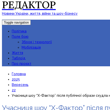
РЕДАКТОР
Новини України, життя, війни та шоу-бізнесу
Toggle navigation
Політика
Поле бою
Зброя і технології
Мобілізація
Життя
Таблоїд
Про проєкт
Головна
2025
Вересень
22
Учасниця шоу “Х-Фактор” після публічної образи схудла н
Учасниця шоу “Х-Фактор” після пу