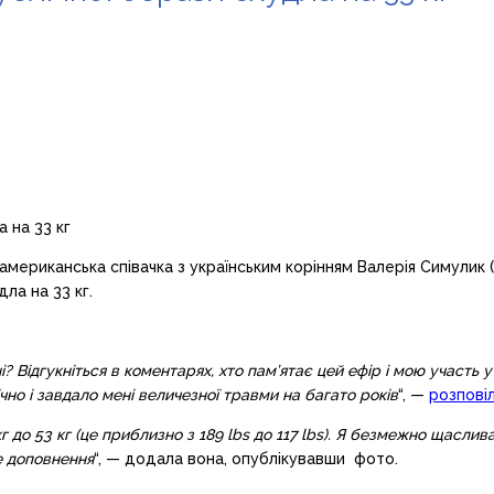
мериканська співачка з українським корінням Валерія Симулик (сц
дла на 33 кг.
? Відгукніться в коментарях, хто пам’ятає цей ефір і мою участь у 
чно і завдало мені величезної травми на багато років
“, —
розпові
кг до 53 кг (це приблизно з 189 lbs до 117 lbs). Я безмежно щасли
е доповнення
“, — додала вона, опублікувавши фото.