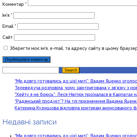
Коментар
*
Ім'я
*
Email
*
Сайт
Зберегти моє ім'я, e-mail, та адресу сайту в цьому браузе
Search
Search
“Ми довго готувались до цієї миті”: Вадим Яценко огол
Телеведуча розповіла, чому заінтригована у зв’язку з 
“Хейту я не боюсь”: Леся Нікітюк проїхалася в Карпатах на
“Радянський продукт”? На тлі призначення Вадима Яцен
Катерина Кузнєцова відповіла критикам анонсованого ф
Недавні записи
“Ми довго готувались до цієї миті”: Вадим Яценко огол