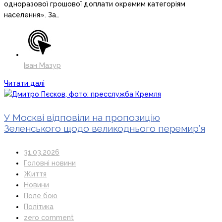
одноразової грошової доплати окремим категоріям
населення». За…
Іван Мазур
Читати далі
У Москві відповіли на пропозицію
Зеленського щодо великоднього перемир’я
31.03.2026
Головні новини
Життя
Новини
Поле бою
Політика
zero comment