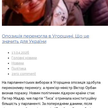
Опозиція перемогла в Угорщині. Що це
значить для України
13.04.2026
Головні новини
Новини
Політика
zero comment
На парламентських виборах в Угорщина опозиція здобула
переконливу перемогу, а прем’єр-міністр Віктор Орбан
визнав поразку. Новим політичним лідером країни стає
Петер Мадяр, чия партія “Тиса” отримала конституційну
більшість у парламенті. За попередніми даними, після