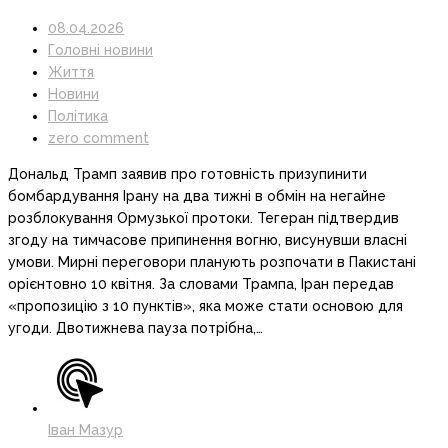
08.04.2026
Головні новини
Життя
Новини
Політика
zero comment
Дональд Трамп заявив про готовність призупинити
бомбардування Ірану на два тижні в обмін на негайне
розблокування Ормузької протоки. Тегеран підтвердив
згоду на тимчасове припинення вогню, висунувши власні
умови. Мирні переговори планують розпочати в Пакистані
орієнтовно 10 квітня. За словами Трампа, Іран передав
«пропозицію з 10 пунктів», яка може стати основою для
угоди. Двотижнева пауза потрібна,…
Іван Мазур