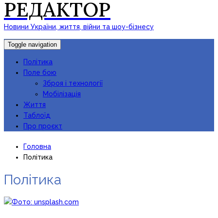
РЕДАКТОР
Новини України, життя, війни та шоу-бізнесу
Toggle navigation
Політика
Поле бою
Зброя і технології
Мобілізація
Життя
Таблоїд
Про проєкт
Головна
Політика
Політика