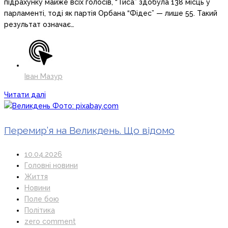
підрахунку майже всіх голосів, “Тиса” здобула 138 місць у
парламенті, тоді як партія Орбана “Фідес” — лише 55. Такий
результат означає…
Іван Мазур
Читати далі
Перемир’я на Великдень. Що відомо
10.04.2026
Головні новини
Життя
Новини
Поле бою
Політика
zero comment