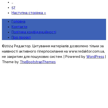
…
57
Наступна сторінка »
Головна
Контакти
Політика конфіденційності
Про проєкт
©2024 Редактор. Цитування матеріалів дозволено тільки за
наявності активного гіперпосилання на www.redaktor.com.ua,
не закритим для пошукових систем.
| Powered by
WordPress
|
Theme by
TheBootstrapThemes