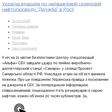
Україна вдарила по надважливій складовій
нафтопроводу “Дружба” в Росії
21.04.2026
Головні новини
Новини
Поле бою
Політика
zero comment
У ніч на 21 квітня безпілотники Центру спецоперацій
«Альфа» СБУ завдали удару по лінійно-виробничо-
диспетчерській станції «Самара» у селищі Просвєт
Самарської області РФ. Унаслідок атаки на об’єкті виникла
пожежа. Про це повідомляє Українська правда з посиланням
на джерела в СБУ. За попередньою інформацією
співрозмовників, пошкоджено п’ять резервуарів із сирою
нафтою, кожен об’ємом 20 тисяч кубометрів. За…