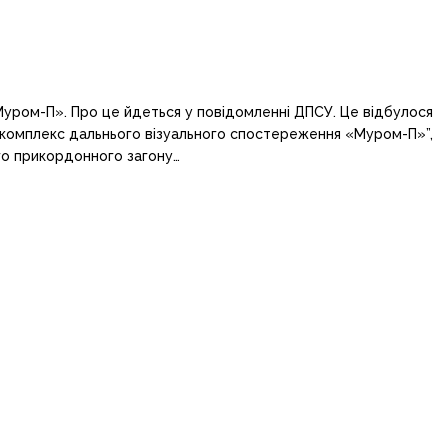
Муром-П». Про це йдеться у повідомленні ДПСУ. Це відбулося
й комплекс дальнього візуального спостереження «Муром-П»”,
го прикордонного загону…