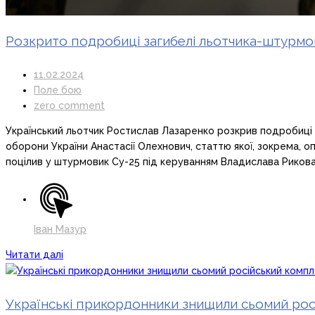
Розкрито подробиці загибелі льотчика-штурмо
11.02.2024
Поле бою
zero comment
Український льотчик Ростислав Лазаренко розкрив подробиці
оборони України Анастасії Олехнович, статтю якої, зокрема, 
поцілив у штурмовик Су-25 під керуванням Владислава Рикова,
Іван Мазур
Читати далі
Українські прикордонники знищили сьомий ро