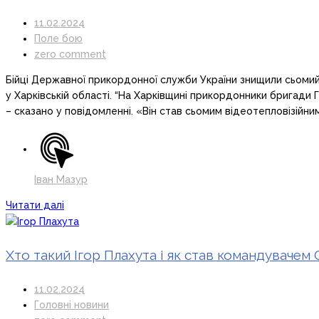
11.02.2024
Поле бою
zero comment
Бійці Державної прикордонної служби України знищили сьоми
у Харківській області. “На Харківщині прикордонники бригад
– сказано у повідомленні. «Він став сьомим відеотепловізій
Іван Мазур
Читати далі
Хто такий Ігор Плахута і як став командувачем
11.02.2024
Головні новини