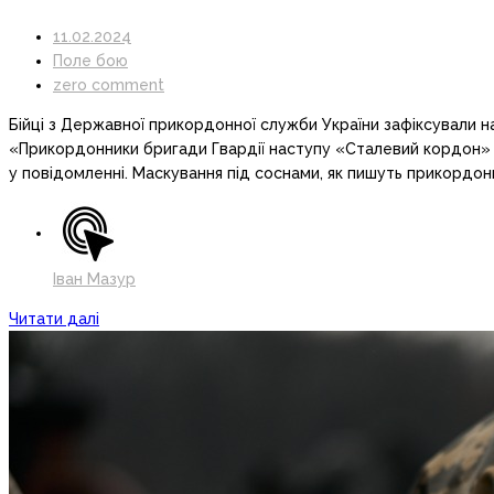
11.02.2024
Поле бою
zero comment
Бійці з Державної прикордонної служби України зафіксували на
«Прикордонники бригади Гвардії наступу «Сталевий кордон» пі
у повідомленні. Маскування під соснами, як пишуть прикордон
Іван Мазур
Читати далі