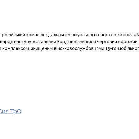
й російський комплекс дальнього візуального спостереження «
и Гвардії наступу «Сталевий кордон» знищили черговий ворожи
ним комплексом, знищеним військовослужбовцями 15-го мобільно
 Сил ТрО