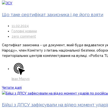
Що таке сертифікат захисника і де його взяти
11.02.2024
Головні новини
zero comment
Сертифікат захисника – це документ, який буде видаватися ук
Народу», член Комітету з питань національної безпеки, оборо
територіальних центрів комплектування на вулиці. «Робота Т
Іван Мазур
Читати далі
Бійці з ДПСУ зафіксували на відео момент удар