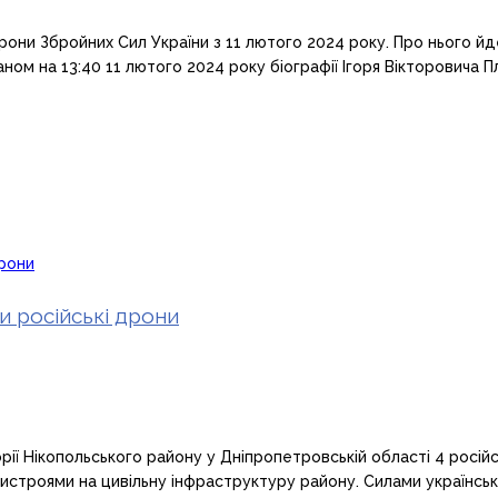
орони Збройних Сил України з 11 лютого 2024 року. Про нього 
ном на 13:40 11 лютого 2024 року біографії Ігоря Вікторовича П
и російські дрони
орії Нікопольського району у Дніпропетровській області 4 російс
истроями на цивільну інфраструктуру району. Силами українськи