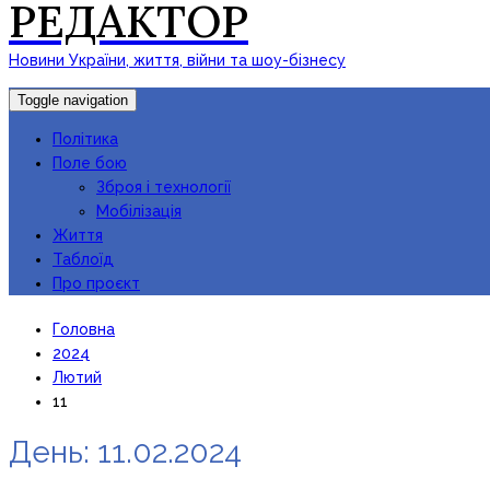
РЕДАКТОР
Новини України, життя, війни та шоу-бізнесу
Toggle navigation
Політика
Поле бою
Зброя і технології
Мобілізація
Життя
Таблоїд
Про проєкт
Головна
2024
Лютий
11
День:
11.02.2024