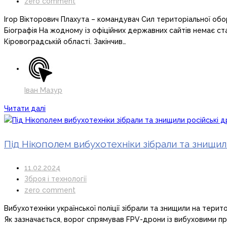
zero comment
Ігор Вікторович Плахута – командувач Сил територіальної об
Біографія На жодному із офіційних державних сайтів немає ста
Кіровоградській області. Закінчив…
Іван Мазур
Читати далі
Під Нікополем вибухотехніки зібрали та знищил
11.02.2024
Зброя і технології
zero comment
Вибухотехніки української поліції зібрали та знищили на терит
Як зазначається, ворог спрямував FPV-дрони із вибуховими пр