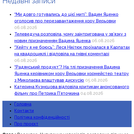
Недавні записи
“Ми довго готувались до цієї миті”: Вадим Яценко
оголосив про перезавантаження хору Верьовки
06.08.2026
Телеведуча розповіла, чому заінтригована у зв’язку з
новим призначенням Вадима Яценка
06.08.2026
“Хейту я не боюсь”: Леся Нікітюк проїхалася в Карпатах
на квадроциклі і відповіла на гнівні коментарі
06.08.2026
“Радянський продукт”? На тлі призначення Вадима
Яценка керівником хору Верьовки хормейстер театру
з Миколаєва влаштував дискусію
05.08.2026
Катерина Кузнєцова відповіла критикам анонсованого
фільму про Петрика П’яточкина
04.08.2026
Головна
Контакти
Політика конфіденційності
Про проєкт