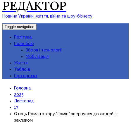
РЕДАКТОР
Новини України, життя, війни та шоу-бізнесу
Toggle navigation
Політика
Поле бою
Зброя і технології
Мобілізація
Життя
Таблоїд
Про проєкт
Головна
2025
Листопад
13
Отець Роман з хору “Гомін” звернувся до людей із
закликом