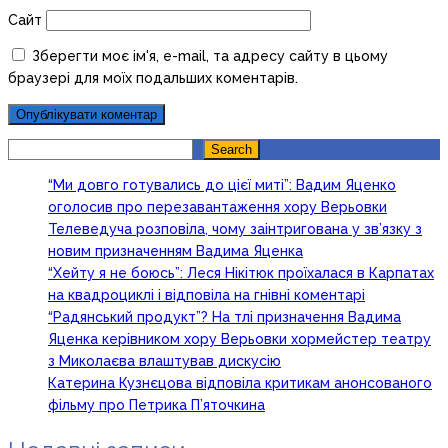
Сайт
Зберегти моє ім'я, e-mail, та адресу сайту в цьому
браузері для моїх подальших коментарів.
Search
Search
“Ми довго готувались до цієї миті”: Вадим Яценко
оголосив про перезавантаження хору Верьовки
Телеведуча розповіла, чому заінтригована у зв’язку з
новим призначенням Вадима Яценка
“Хейту я не боюсь”: Леся Нікітюк проїхалася в Карпатах
на квадроциклі і відповіла на гнівні коментарі
“Радянський продукт”? На тлі призначення Вадима
Яценка керівником хору Верьовки хормейстер театру
з Миколаєва влаштував дискусію
Катерина Кузнєцова відповіла критикам анонсованого
фільму про Петрика П’яточкина