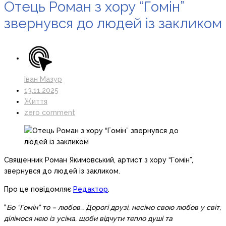
Отець Роман з хору “Гомін”
звернувся до людей із закликом
Іван Мазур
13.11.2025
Життя
zero comment
Священник Роман Якимовський, артист з хору “Гомін”,
звернувся до людей із закликом.
Про це повідомляє
Редактор
.
“
Бо “Гомін” то – любов… Дорогі друзі, несімо свою любов у світ,
ділімося нею із усіма, щоби відчути тепло душі та