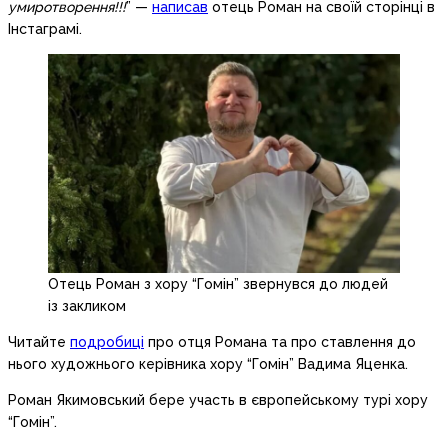
умиротворення!!!
” —
написав
отець Роман на своїй сторінці в
Інстаграмі.
Отець Роман з хору “Гомін” звернувся до людей
із закликом
Читайте
подробиці
про отця Романа та про ставлення до
нього художнього керівника хору “Гомін” Вадима Яценка.
Роман Якимовський бере участь в європейському турі хору
“Гомін”.