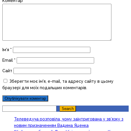
Коментар
*
Ім'я
*
Email
*
Сайт
Зберегти моє ім'я, e-mail, та адресу сайту в цьому
браузері для моїх подальших коментарів.
Search
Search
Телеведуча розповіла, чому заінтригована у зв’язку з
новим призначенням Вадима Яценка