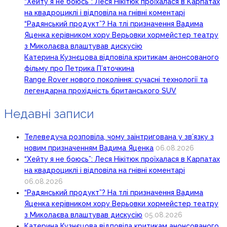
“Хейту я не боюсь”: Леся Нікітюк проїхалася в Карпатах
на квадроциклі і відповіла на гнівні коментарі
“Радянський продукт”? На тлі призначення Вадима
Яценка керівником хору Верьовки хормейстер театру
з Миколаєва влаштував дискусію
Катерина Кузнєцова відповіла критикам анонсованого
фільму про Петрика П’яточкина
Range Rover нового покоління: сучасні технології та
легендарна прохідність британського SUV
Недавні записи
Телеведуча розповіла, чому заінтригована у зв’язку з
новим призначенням Вадима Яценка
06.08.2026
“Хейту я не боюсь”: Леся Нікітюк проїхалася в Карпатах
на квадроциклі і відповіла на гнівні коментарі
06.08.2026
“Радянський продукт”? На тлі призначення Вадима
Яценка керівником хору Верьовки хормейстер театру
з Миколаєва влаштував дискусію
05.08.2026
Катерина Кузнєцова відповіла критикам анонсованого