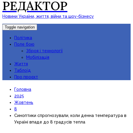
РЕДАКТОР
Новини України, життя, війни та шоу-бізнесу
Toggle navigation
Політика
Поле бою
Зброя і технології
Мобілізація
Життя
Таблоїд
Про проєкт
Головна
2025
Жовтень
8
Синоптики спрогнозували, коли денна температура в
Україні впаде до 8 градусів тепла