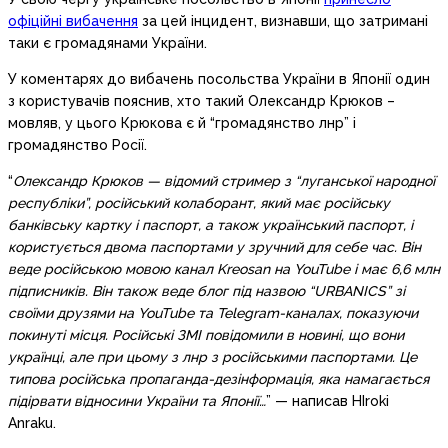
офіційні вибачення
за цей інцидент, визнавши, що затримані
таки є громадянами України.
У коментарях до вибачень посольства України в Японії один
з користувачів пояснив, хто такий Олександр Крюков –
мовляв, у цього Крюкова є й “громадянство лнр” і
громадянство Росії.
“
Олександр Крюков — відомий стример з “луганської народної
республіки”, російський колаборант, який має російську
банківську картку і паспорт, а також український паспорт, і
користується двома паспортами у зручний для себе час. Він
веде російською мовою канал Kreosan на YouTube і має 6,6 млн
підписників. Він також веде блог під назвою “URBANICS” зі
своїми друзями на YouTube та Telegram-каналах, показуючи
покинуті місця. Російські ЗМІ повідомили в новині, що вони
українці, але при цьому з лнр з російськими паспортами. Це
типова російська пропаганда-дезінформація, яка намагається
підірвати відносини України та Японії…
” — написав HIroki
Anraku.