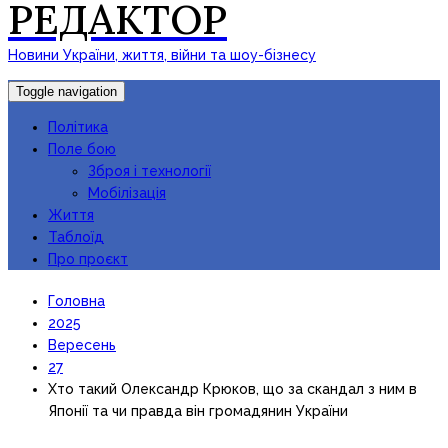
РЕДАКТОР
Новини України, життя, війни та шоу-бізнесу
Toggle navigation
Політика
Поле бою
Зброя і технології
Мобілізація
Життя
Таблоїд
Про проєкт
Головна
2025
Вересень
27
Хто такий Олександр Крюков, що за скандал з ним в
Японії та чи правда він громадянин України