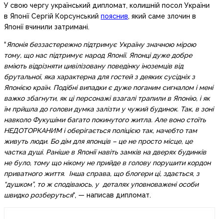
У свою чергу український дипломат, колишній посол України
в Японії Сергій Корсунський
пояснив
, який саме злочин в
Японії вчинили затримані.
“
Японія беззастережно підтримує Україну значною мірою
тому, що нас підтримує народ Японії. Японці дуже добре
вміють відрізняти цивілізовану поведінку іноземців від
брутальної, яка характерна для гостей з деяких сусідніх з
Японією країн. Подібні випадки є дуже поганим сигналом і мені
важко збагнути, як ці персонажі взагалі трапили в Японію, і як
їм прйшла до голови думка залізти у чужий будинок. Так, в зоні
навколо Фукушіми багато покинутого житла. Але воно стоїть
НЕДОТОРКАНИМ і оберігається поліцією так, начебто там
живуть люди. Бо дім для японців – це не просто місце, це
частка душі. Раніше в Японії навіть замків на дверях будинків
не було, тому що нікому не прийде в голову порушити кордон
приватного життя. Інша справа, що блогери ці, здається, з
“душком”, то ж сподіваюсь, у деталях уповноважені особи
швидко розберуться
“, — написав дипломат.