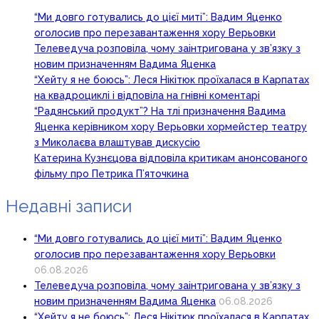
“Ми довго готувались до цієї миті”: Вадим Яценко
оголосив про перезавантаження хору Верьовки
Телеведуча розповіла, чому заінтригована у зв’язку з
новим призначенням Вадима Яценка
“Хейту я не боюсь”: Леся Нікітюк проїхалася в Карпатах
на квадроциклі і відповіла на гнівні коментарі
“Радянський продукт”? На тлі призначення Вадима
Яценка керівником хору Верьовки хормейстер театру
з Миколаєва влаштував дискусію
Катерина Кузнєцова відповіла критикам анонсованого
фільму про Петрика П’яточкина
Недавні записи
“Ми довго готувались до цієї миті”: Вадим Яценко
оголосив про перезавантаження хору Верьовки
06.08.2026
Телеведуча розповіла, чому заінтригована у зв’язку з
новим призначенням Вадима Яценка
06.08.2026
“Хейту я не боюсь”: Леся Нікітюк проїхалася в Карпатах