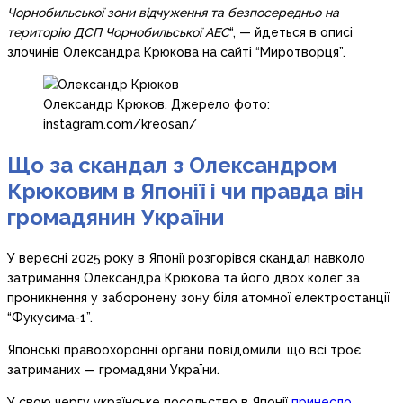
Чорнобильської зони відчуження та безпосередньо на
територію ДСП Чорнобильської АЕС
“, — йдеться в описі
злочинів Олександра Крюкова на сайті “Миротворця”.
Олександр Крюков. Джерело фото:
instagram.com/kreosan/
Що за скандал з Олександром
Крюковим в Японії і чи правда він
громадянин України
У вересні 2025 року в Японії розгорівся скандал навколо
затримання Олександра Крюкова та його двох колег за
проникнення у заборонену зону біля атомної електростанції
“Фукусима-1”.
Японські правоохоронні органи повідомили, що всі троє
затриманих — громадяни України.
У свою чергу українське посольство в Японії
принесло