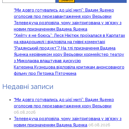
“Ми довго готувались до цієї миті”: Вадим Яценко
оголосив про перезавантаження хору Верьовки
Телеведуча розповіла, чому заінтригована у зв’язку з
новим призначенням Вадима Яценка
“Хейту я не боюсь”: Леся Нікітюк проїхалася в Карпатах
на квадроциклі і відповіла на гнівні коментарі
“Радянський продукт”? На тлі призначення Вадима
Яценка керівником хору Верьовки хормейстер театру
з Миколаєва влаштував дискусію
Катерина Кузнєцова відповіла критикам анонсованого
фільму про Петрика П’яточкина
Недавні записи
“Ми довго готувались до цієї миті”: Вадим Яценко
оголосив про перезавантаження хору Верьовки
06.08.2026
Телеведуча розповіла, чому заінтригована у зв’язку з
новим призначенням Вадима Яценка
06.08.2026