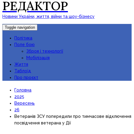
РЕДАКТОР
Новини України, життя, війни та шоу-бізнесу
Toggle navigation
Політика
Поле бою
Зброя і технології
Мобілізація
Життя
Таблоїд
Про проєкт
Головна
2025
Вересень
26
Ветеранів ЗСУ попередили про тимчасове відключення
посвідчення ветерана у Дії