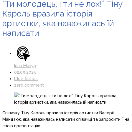
“Ти молодець, і ти не лох!” Тіну
Кароль вразила історія
артистки, яка наважилась їй
написати
Іван Мазур
02.09.2025
Шоу-бізнес
zero comment
Співачку Тіну Кароль вразила історія артистки Валерії
Мандзюк, яка наважилась написати співачці та запросити її на
свою презентацію.