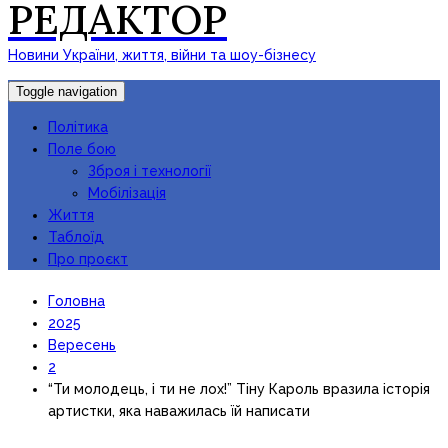
РЕДАКТОР
Новини України, життя, війни та шоу-бізнесу
Toggle navigation
Політика
Поле бою
Зброя і технології
Мобілізація
Життя
Таблоїд
Про проєкт
Головна
2025
Вересень
2
“Ти молодець, і ти не лох!” Тіну Кароль вразила історія
артистки, яка наважилась їй написати