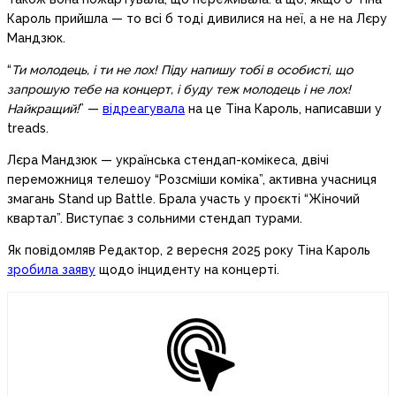
Кароль прийшла — то всі б тоді дивилися на неї, а не на Лєру
Мандзюк.
“
Ти молодець, і ти не лох! Піду напишу тобі в особисті, що
запрошую тебе на концерт, і буду теж молодець і не лох!
Найкращий!
” —
відреагувала
на це Тіна Кароль, написавши у
treads.
Лєра Мандзюк — українська стендап-комікеса, двічі
переможниця телешоу “Розсміши коміка”, активна учасниця
змагань Stand up Battle. Брала участь у проєкті “Жіночий
квартал”. Виступає з сольними стендап турами.
Як повідомляв Редактор, 2 вересня 2025 року Тіна Кароль
зробила заяву
щодо інциденту на концерті.