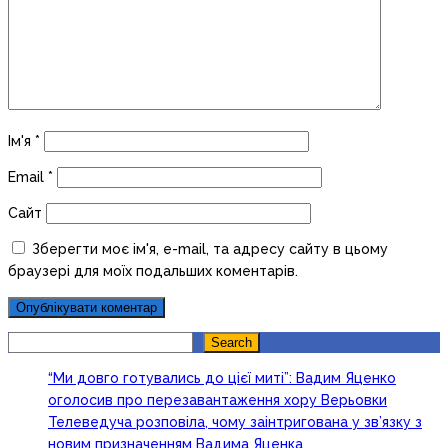
Ім'я
*
Email
*
Сайт
Зберегти моє ім'я, e-mail, та адресу сайту в цьому
браузері для моїх подальших коментарів.
Search
Search
“Ми довго готувались до цієї миті”: Вадим Яценко
оголосив про перезавантаження хору Верьовки
Телеведуча розповіла, чому заінтригована у зв’язку з
новим призначенням Вадима Яценка