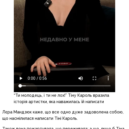
“Ти молодець, і ти не лох!” Тіну Кароль вразила
історія артистки, яка наважилась їй написати
Лєра Мандзюк каже, що все одно дуже задоволена собою,
що насмілилася написати Тіні Кароль.
Також вона пожартувала, що переживала: а що, якщо б Тіна