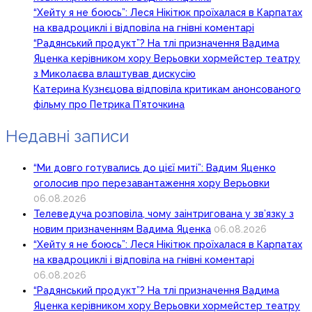
“Хейту я не боюсь”: Леся Нікітюк проїхалася в Карпатах
на квадроциклі і відповіла на гнівні коментарі
“Радянський продукт”? На тлі призначення Вадима
Яценка керівником хору Верьовки хормейстер театру
з Миколаєва влаштував дискусію
Катерина Кузнєцова відповіла критикам анонсованого
фільму про Петрика П’яточкина
Недавні записи
“Ми довго готувались до цієї миті”: Вадим Яценко
оголосив про перезавантаження хору Верьовки
06.08.2026
Телеведуча розповіла, чому заінтригована у зв’язку з
новим призначенням Вадима Яценка
06.08.2026
“Хейту я не боюсь”: Леся Нікітюк проїхалася в Карпатах
на квадроциклі і відповіла на гнівні коментарі
06.08.2026
“Радянський продукт”? На тлі призначення Вадима
Яценка керівником хору Верьовки хормейстер театру