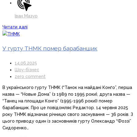
Іван Мазур
Читати далі
У гурту ТНМК помер барабанщик
14.06.2025
Шоу-бізнес
zero comment
В українського гурту ТНМК (“Танок на майдані Конґо”, перша
назва — “Новые Дома” (з 1989 по 1995 роки), друга назва —
“Танец на площади Конго” (1995-1996 роки)) помер
барабанщик. Про це повідомляє Редактор. 14 червня 2025
року ТНМК відзначає річницю свого заснування — 36 років. З
цього приводу один із засновників гурту Олександр “Фоззі”
Сидоренко…