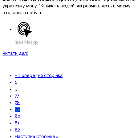
українську мову. “Кількість людей, які розмовляють в моєму
оточенні, в побуті….
Іван Мазур
Читати далі
« Попередня сторінка
1
…
77
78
79
80
81
82
Наступна сторінка »