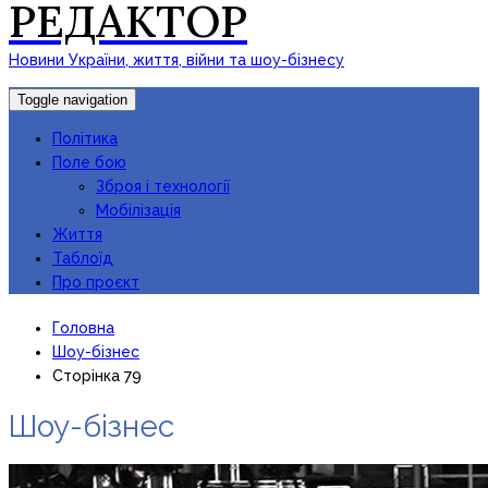
РЕДАКТОР
Новини України, життя, війни та шоу-бізнесу
Toggle navigation
Політика
Поле бою
Зброя і технології
Мобілізація
Життя
Таблоїд
Про проєкт
Головна
Шоу-бізнес
Сторінка 79
Шоу-бізнес