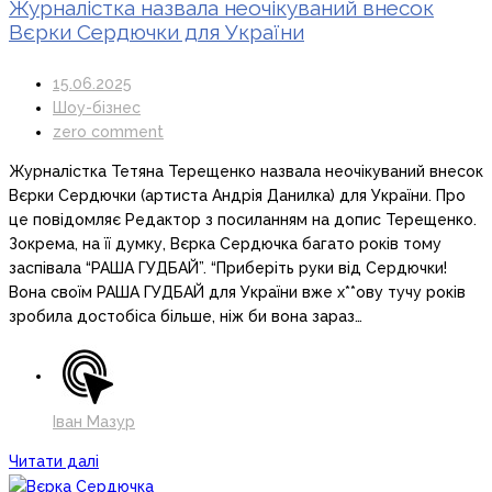
Журналістка назвала неочікуваний внесок
Вєрки Сердючки для України
15.06.2025
Шоу-бізнес
zero comment
Журналістка Тетяна Терещенко назвала неочікуваний внесок
Вєрки Сердючки (артиста Андрія Данилка) для України. Про
це повідомляє Редактор з посиланням на допис Терещенко.
Зокрема, на її думку, Вєрка Сердючка багато років тому
заспівала “РАША ГУДБАЙ”. “Приберіть руки від Сердючки!
Вона своїм РАША ГУДБАЙ для України вже х**ову тучу років
зробила достобіса більше, ніж би вона зараз…
Іван Мазур
Читати далі