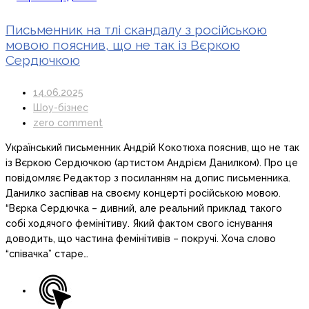
Письменник на тлі скандалу з російською
мовою пояснив, що не так із Вєркою
Сердючкою
14.06.2025
Шоу-бізнес
zero comment
Український письменник Андрій Кокотюха пояснив, що не так
із Вєркою Сердючкою (артистом Андрієм Данилком). Про це
повідомляє Редактор з посиланням на допис письменника.
Данилко заспівав на своєму концерті російською мовою.
“Вєрка Сердючка – дивний, але реальний приклад такого
собі ходячого фемінітиву. Який фактом свого існування
доводить, що частина фемінітивів – покручі. Хоча слово
“співачка” старе…