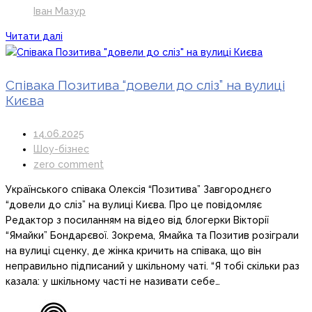
Іван Мазур
Читати далі
Співака Позитива “довели до сліз” на вулиці
Києва
14.06.2025
Шоу-бізнес
zero comment
Українського співака Олексія “Позитива” Завгороднєго
“довели до сліз” на вулиці Києва. Про це повідомляє
Редактор з посиланням на відео від блогерки Вікторії
“Ямайки” Бондарєвої. Зокрема, Ямайка та Позитив розіграли
на вулиці сценку, де жінка кричить на співака, що він
неправильно підписаний у шкільному чаті. “Я тобі скільки раз
казала: у шкільному часті не називати себе…