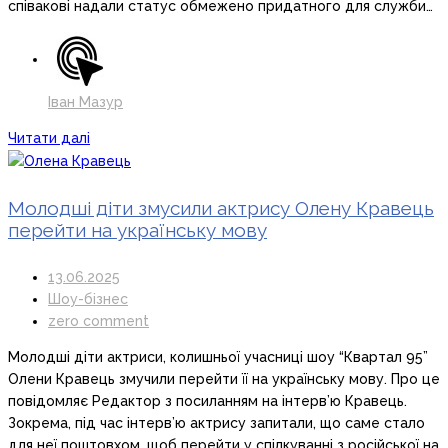
співакові надали статус обмежено придатного для служби…
Іван Мазур
Читати далі
Молодші діти змусили актрису Олену Кравець
перейти на українську мову
13.06.2025
Шоу-бізнес
zero comment
Молодші діти актриси, колишньої учасниці шоу “Квартал 95”
Олени Кравець змучили перейти її на українську мову. Про це
повідомляє Редактор з посиланням на інтерв’ю Кравець.
Зокрема, під час інтерв’ю актрису запитали, що саме стало
для неї поштовхом, щоб перейти у спілкуванні з російської на