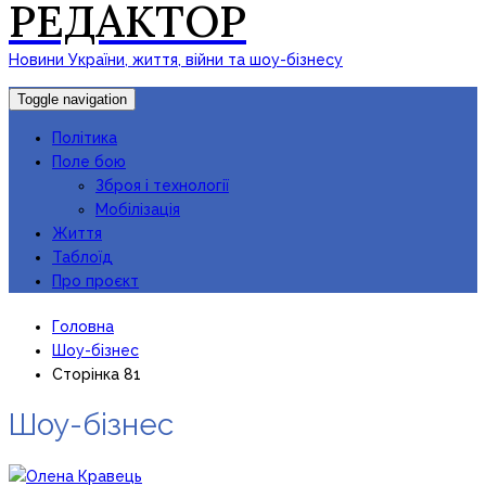
РЕДАКТОР
Новини України, життя, війни та шоу-бізнесу
Toggle navigation
Політика
Поле бою
Зброя і технології
Мобілізація
Життя
Таблоїд
Про проєкт
Головна
Шоу-бізнес
Сторінка 81
Шоу-бізнес