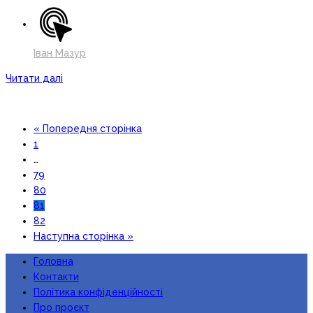
Іван Мазур
Читати далі
« Попередня сторінка
1
…
79
80
81
82
Наступна сторінка »
Головна
Контакти
Політика конфіденційності
Про проєкт