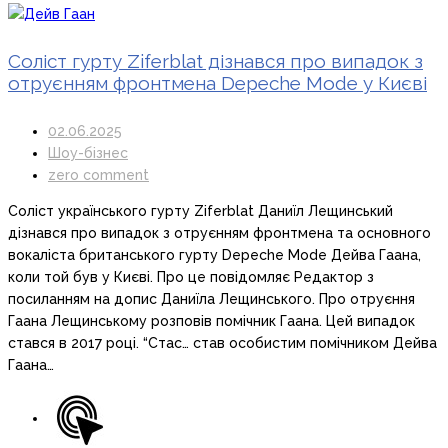
Соліст гурту Ziferblat дізнався про випадок з
отруєнням фронтмена Depeche Mode у Києві
02.06.2025
Шоу-бізнес
zero comment
Соліст українського гурту Ziferblat Даниїл Лещинський
дізнався про випадок з отруєнням фронтмена та основного
вокаліста британського гурту Depeche Mode Дейва Гаана,
коли той був у Києві. Про це повідомляє Редактор з
посиланням на допис Даниїла Лещинського. Про отруєння
Гаана Лещинському розповів помічник Гаана. Цей випадок
стався в 2017 році. “Стас… став особистим помічником Дейва
Гаана…