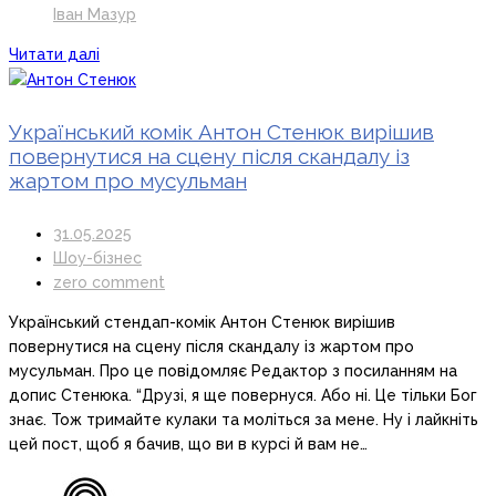
Іван Мазур
Читати далі
Український комік Антон Стенюк вирішив
повернутися на сцену після скандалу із
жартом про мусульман
31.05.2025
Шоу-бізнес
zero comment
Український стендап-комік Антон Стенюк вирішив
повернутися на сцену після скандалу із жартом про
мусульман. Про це повідомляє Редактор з посиланням на
допис Стенюка. “Друзі, я ще повернуся. Або ні. Це тільки Бог
знає. Тож тримайте кулаки та моліться за мене. Ну і лайкніть
цей пост, щоб я бачив, що ви в курсі й вам не…