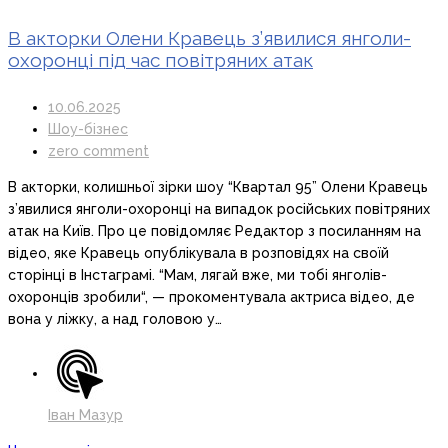
В акторки Олени Кравець з’явилися янголи-
охоронці під час повітряних атак
10.06.2025
Шоу-бізнес
zero comment
В акторки, колишньої зірки шоу “Квартал 95” Олени Кравець
з’явилися янголи-охоронці на випадок російських повітряних
атак на Київ. Про це повідомляє Редактор з посиланням на
відео, яке Кравець опублікувала в розповідях на своїй
сторінці в Інстаграмі. “Мам, лягай вже, ми тобі янголів-
охоронців зробили“, — прокоментувала актриса відео, де
вона у ліжку, а над головою у…
Іван Мазур