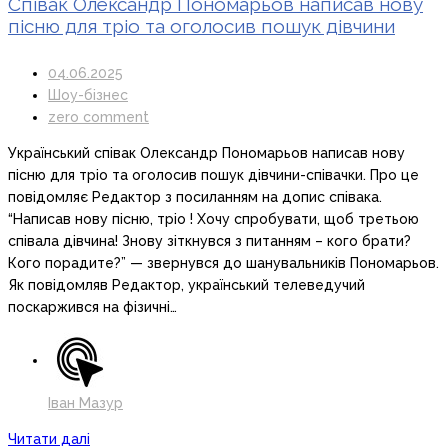
Співак Олександр Пономарьов написав нову
пісню для тріо та оголосив пошук дівчини
04.06.2025
Шоу-бізнес
zero comment
Український співак Олександр Пономарьов написав нову
пісню для тріо та оголосив пошук дівчини-співачки. Про це
повідомляє Редактор з посиланням на допис співака.
“Написав нову пісню, тріо ! Хочу спробувати, щоб третьою
співала дівчина! Знову зіткнувся з питанням – кого брати?
Кого порадите?” — звернувся до шанувальників Пономарьов.
Як повідомляв Редактор, український телеведучий
поскаржився на фізичні…
Іван Мазур
Читати далі