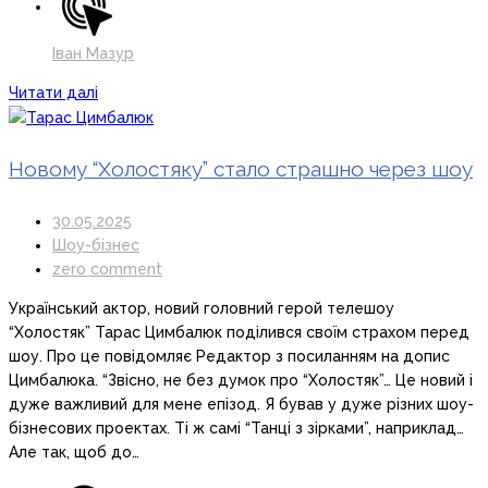
Іван Мазур
Читати далі
Новому “Холостяку” стало страшно через шоу
30.05.2025
Шоу-бізнес
zero comment
Український актор, новий головний герой телешоу
“Холостяк” Тарас Цимбалюк поділився своїм страхом перед
шоу. Про це повідомляє Редактор з посиланням на допис
Цимбалюка. “Звісно, не без думок про “Холостяк”… Це новий і
дуже важливий для мене епізод. Я бував у дуже різних шоу-
бізнесових проектах. Ті ж самі “Танці з зірками”, наприклад…
Але так, щоб до…