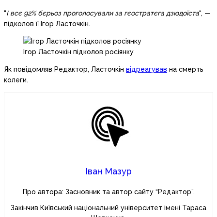
“
І всє 92% бєрьоз проголосували за гєостратєга дзюдоїста
“, —
підколов її Ігор Ласточкін.
Ігор Ласточкін підколов росіянку
Як повідомляв Редактор, Ласточкін
відреагував
на смерть
колеги.
Іван Мазур
Про автора: Засновник та автор сайту “Редактор”.
Закінчив Київський національний університет імені Тараса