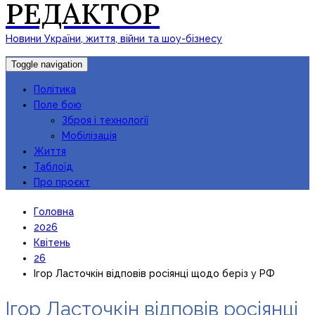
РЕДАКТОР
Новини України, життя, війни та шоу-бізнесу
Toggle navigation
Політика
Поле бою
Зброя і технології
Мобілізація
Життя
Таблоїд
Про проєкт
Головна
2026
Квітень
26
Ігор Ласточкін відповів росіянці щодо беріз у РФ
Ігор Ласточкін відповів росіянці