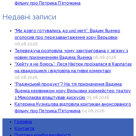
фільму про Петрика П’яточкина
Недавні записи
“Ми довго готувались до цієї миті”: Вадим Яценко
оголосив про перезавантаження хору Верьовки
06.08.2026
Телеведуча розповіла, чому заінтригована у зв’язку з
новим призначенням Вадима Яценка
06.08.2026
“Хейту я не боюсь”: Леся Нікітюк проїхалася в Карпатах
на квадроциклі і відповіла на гнівні коментарі
06.08.2026
“Радянський продукт”? На тлі призначення Вадима
Яценка керівником хору Верьовки хормейстер театру
з Миколаєва влаштував дискусію
05.08.2026
Катерина Кузнєцова відповіла критикам анонсованого
фільму про Петрика П’яточкина
04.08.2026
Головна
Контакти
Політика конфіденційності