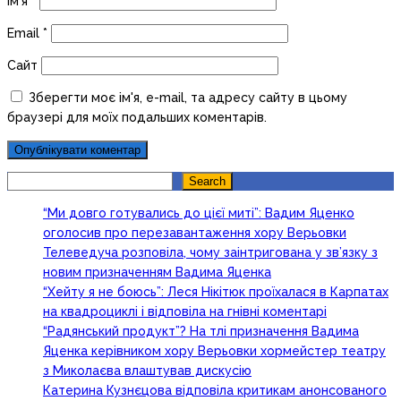
Ім'я
*
Email
*
Сайт
Зберегти моє ім'я, e-mail, та адресу сайту в цьому
браузері для моїх подальших коментарів.
Search
Search
“Ми довго готувались до цієї миті”: Вадим Яценко
оголосив про перезавантаження хору Верьовки
Телеведуча розповіла, чому заінтригована у зв’язку з
новим призначенням Вадима Яценка
“Хейту я не боюсь”: Леся Нікітюк проїхалася в Карпатах
на квадроциклі і відповіла на гнівні коментарі
“Радянський продукт”? На тлі призначення Вадима
Яценка керівником хору Верьовки хормейстер театру
з Миколаєва влаштував дискусію
Катерина Кузнєцова відповіла критикам анонсованого