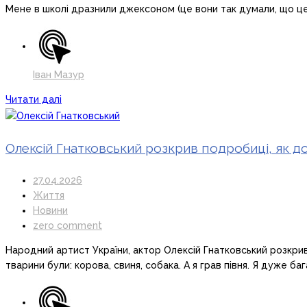
Мене в школі дразнили джексоном (це вони так думали, що це о
Іван Мазур
Читати далі
Олексій Гнатковський розкрив подробиці, як д
27.04.2026
Життя
Новини
zero comment
Народний артист України, актор Олексій Гнатковський розкрив п
тварини були: корова, свиня, собака. А я грав півня. Я дуже ба