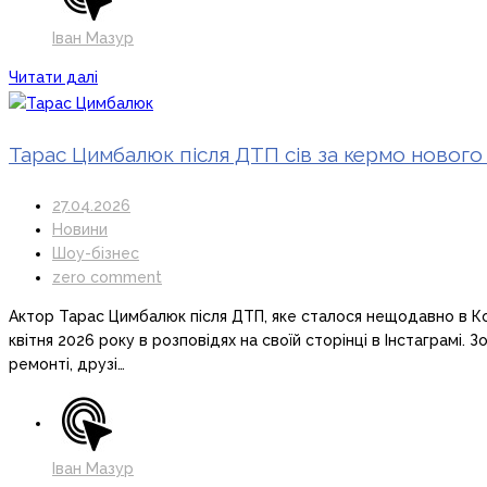
Іван Мазур
Читати далі
Тарас Цимбалюк після ДТП сів за кермо нового
27.04.2026
Новини
Шоу-бізнес
zero comment
Актор Тарас Цимбалюк після ДТП, яке сталося нещодавно в Кор
квітня 2026 року в розповідях на своїй сторінці в Інстаграмі.
ремонті, друзі…
Іван Мазур