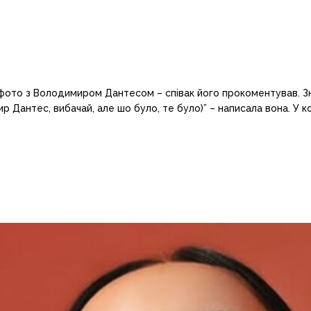
фото з Володимиром Дантесом – співак його прокоментував. Зн
 Дантес, вибачай, але шо було, те було)” – написала вона. У к