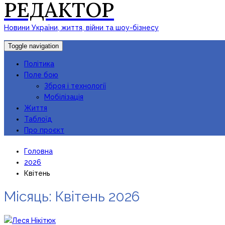
РЕДАКТОР
Новини України, життя, війни та шоу-бізнесу
Toggle navigation
Політика
Поле бою
Зброя і технології
Мобілізація
Життя
Таблоїд
Про проєкт
Головна
2026
Квітень
Місяць:
Квітень 2026