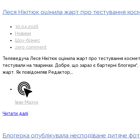
Леся Нікітюк оцінила жарт про тестування косм
30.04.2026
Новини
Шоу-бізнес
zero comment
Телеведуча Леся Нікітюк оцінила жарт про тестування космети
тестували на тваринах. Добре, що зараз є бартерні блогери“,
жарт. Як повідомляв Редактор,…
Іван Мазур
Читати далі
Блогерка опублікувала несподіване дитяче ф