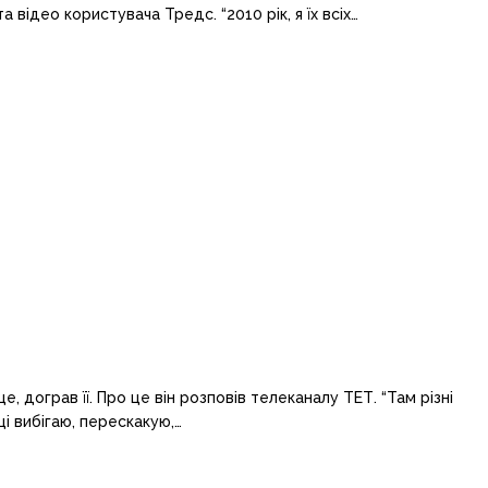
відео користувача Тредс. “2010 рік, я їх всіх…
, дограв її. Про це він розповів телеканалу ТЕТ. “Там різні
ці вибігаю, перескакую,…