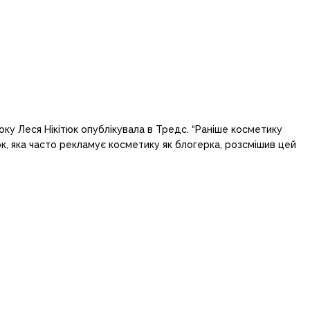
оку Леся Нікітюк опублікувала в Тредс. “Раніше косметику
юк, яка часто рекламує косметику як блогерка, розсмішив цей