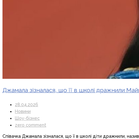
Джамала зізналася, що її в школі дражнили М
28.04.2026
Новини
Шоу-бізнес
zero comment
Співачка Джамала зізналася, що її в школі діти дражнили, на