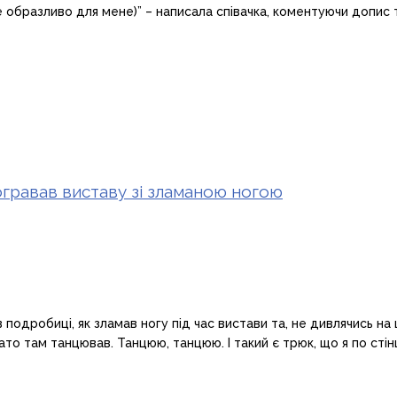
бразливо для мене)” – написала співачка, коментуючи допис та 
огравав виставу зі зламаною ногою
одробиці, як зламав ногу під час вистави та, не дивлячись на це
гато там танцював. Танцюю, танцюю. І такий є трюк, що я по стін