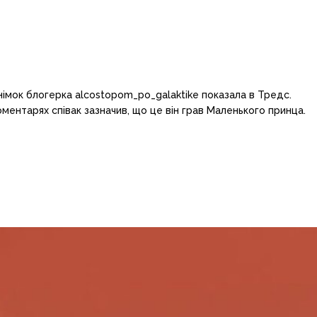
імок блогерка alcostopom_po_galaktike показала в Тредс.
оментарях співак зазначив, що це він грав Маленького принца.