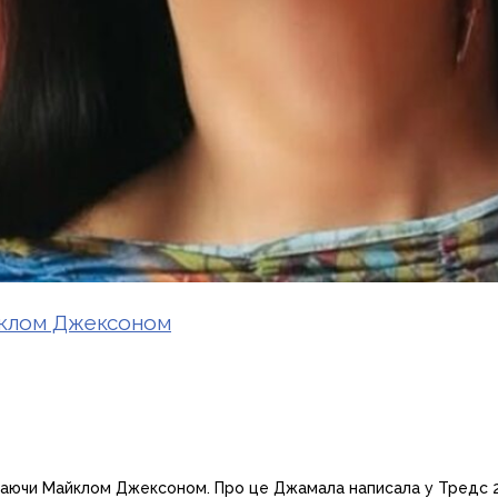
айклом Джексоном
зиваючи Майклом Джексоном. Про це Джамала написала у Тредс 27