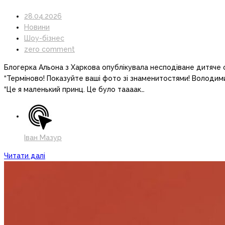
28.04.2026
Новини
Шоу-бізнес
zero comment
Блогерка Альона з Харкова опублікувала несподіване дитяче 
“Терміново! Показуйте ваші фото зі знаменитостями! Володимир
“Це я маленький принц. Це було таааак…
Іван Мазур
Читати далі