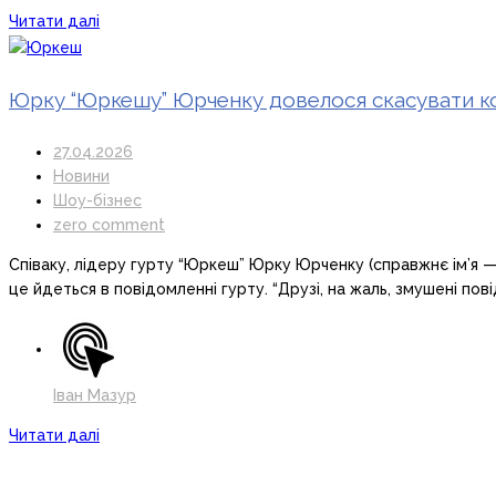
Читати далі
Юрку “Юркешу” Юрченку довелося скасувати кон
27.04.2026
Новини
Шоу-бізнес
zero comment
Співаку, лідеру гурту “Юркеш” Юрку Юрченку (справжнє ім’я —
це йдеться в повідомленні гурту. “Друзі, на жаль, змушені пов
Іван Мазур
Читати далі