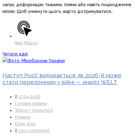
запах, деформацію тканини, плями або навіть пошкодження
міллю. Щоб уникнути цього, варто дотримуватися…
Іван Мазур
Читати далі
Наступ Росії видихається: як 2026-й може
стати переломним у війні — аналіз WELT
17.04.2026
Головні новини
Зброя і технології
Новини
Поле бою
zero comment