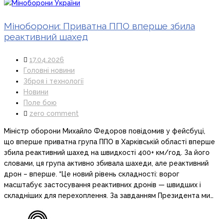
Міноборони: Приватна ППО вперше збила
реактивний шахед
17.04.2026
Головні новини
Зброя і технології
Новини
Поле бою
zero comment
Міністр оборони Михайло Федоров повідомив у фейсбуці,
що вперше приватна група ППО в Харківській області вперше
збила реактивний шахед на швидкості 400+ км/год. За його
словами, ця група активно збивала шахеди, але реактивний
дрон – вперше. “Це новий рівень складності: ворог
масштабує застосування реактивних дронів — швидших і
складніших для перехоплення. За завданням Президента ми…