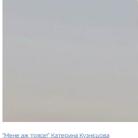
“Мене аж трясе!” Катерина Кузнєцова