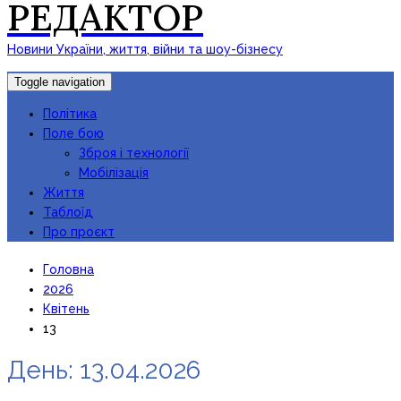
РЕДАКТОР
Новини України, життя, війни та шоу-бізнесу
Toggle navigation
Політика
Поле бою
Зброя і технології
Мобілізація
Життя
Таблоїд
Про проєкт
Головна
2026
Квітень
13
День:
13.04.2026