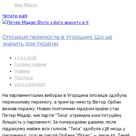
Іван Мазур
Читати далі
Опозиція перемогла в Угорщині. Що це
значить для України
13.04.2026
Головні новини
Новини
Політика
zero comment
На парламентських виборах в Угорщина опозиція здобула
переконливу перемогу, а прем’єр-міністр Віктор Орбан
визнав поразку. Новим політичним лідером країни стає
Петер Мадяр, чия партія “Тиса” отримала конституційну
більшість у парламенті. За попередніми даними, після
підрахунку майже всіх голосів, “Тиса” здобула 138 місць у
парламенті, тоді як партія Орбана “Фідес” — лише 55. Такий