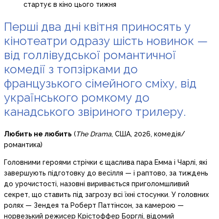
Перші два дні квітня приносять у
кінотеатри одразу шість новинок —
від голлівудської романтичної
комедії з топзірками до
французького сімейного сміху, від
українського ромкому до
канадського звіриного трилеру.
Любить не любить
(
The Drama
, США, 2026, комедія/
романтика)
Головними героями стрічки є щаслива пара Емма і Чарлі, які
завершують підготовку до весілля — і раптово, за тиждень
до урочистості, назовні виривається приголомшливий
секрет, що ставить під загрозу всі їхні стосунки. У головних
ролях — Зендея та Роберт Паттінсон, за камерою —
норвезький режисер Крістоффер Борглі, відомий