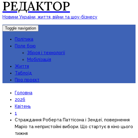
РЕДАКТОР
Новини України, життя, війни та шоу-бізнесу
Toggle navigation
Політика
Поле бою
Зброя і технології
Мобілізація
Життя
Таблоїд
Про проєкт
Головна
2026
Квітень
1
Страждання Роберта Паттісона і Зендеї, повернення
Маріо та непристойні вибори. Що стартує в кіно цього
тижня