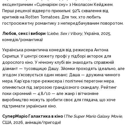
ексцентричним «Сценарієм сну» з Ніколасом Кейджем.
Перші рецензії відверто прихильні: 92% схвалення від
критиків на Rotten Tomatoes. Для тих, хто любить
гостросюжетну романтику з непередбачуваним поворотом.
Любов, секс і вибори
(
Liebe, Sex i Vibory
, Україна, 2025,
комедія/романтика)
Українська романтична комедія від режисера Антона
Скрипця. У центрі сюжету профі у підборі акторок для
дорослого кіно. У нічному клубі він знаходить справжній
діамант — тусовщицю Дашу. Зйомки проходять ідеально, але
згодом з’ясовується один нюанс: Даша — дружина чинного
мера. Кар’єра горе-режисера і політичні перегони мера
опиняються під загрозою грандіозного скандалу. Рейтинг
поки скромний — 4,8/10 — але жанр і вітчизняне
виробництво можуть зробити своє для глядача, що хоче
підтримати українське кіно.
СуперМаріо Галактика в кіно
(
The Super Mario Galaxy Movie
,
США, 2026, анімація/пригоди)