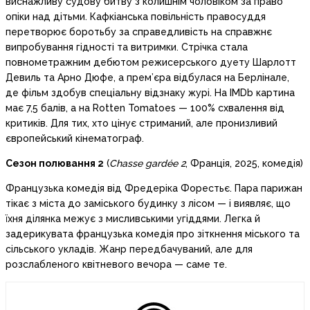
виснажливу судову битву з колишнім чоловіком за право
опіки над дітьми. Кафкіанська повільність правосуддя
перетворює боротьбу за справедливість на справжнє
випробування гідності та витримки. Стрічка стала
повнометражним дебютом режисерського дуету Шарлотт
Девиль та Арно Дюфе, а прем’єра відбулася на Берлінале,
де фільм здобув спеціальну відзнаку журі. На IMDb картина
має 7,5 балів, а на Rotten Tomatoes — 100% схвалення від
критиків. Для тих, хто цінує стриманий, але пронизливий
європейський кінематограф.
Сезон полювання 2
(
Chasse gardée 2
, Франція, 2025, комедія)
Французька комедія від Фредеріка Форестьє. Пара парижан
тікає з міста до заміського будинку з лісом — і виявляє, що
їхня ділянка межує з мисливськими угіддями. Легка й
задерикувата французька комедія про зіткнення міського та
сільського укладів. Жанр передбачуваний, але для
розслабленого квітневого вечора — саме те.