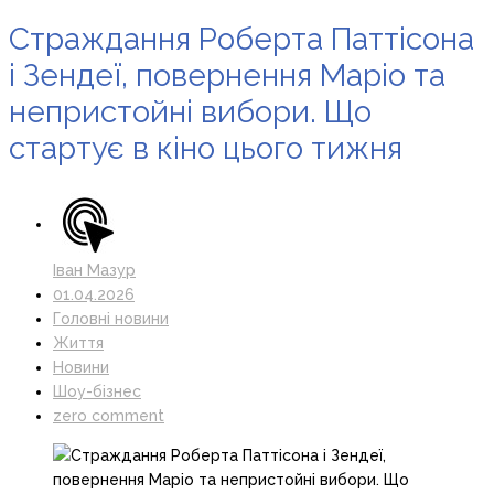
Страждання Роберта Паттісона
і Зендеї, повернення Маріо та
непристойні вибори. Що
стартує в кіно цього тижня
Іван Мазур
01.04.2026
Головні новини
Життя
Новини
Шоу-бізнес
zero comment