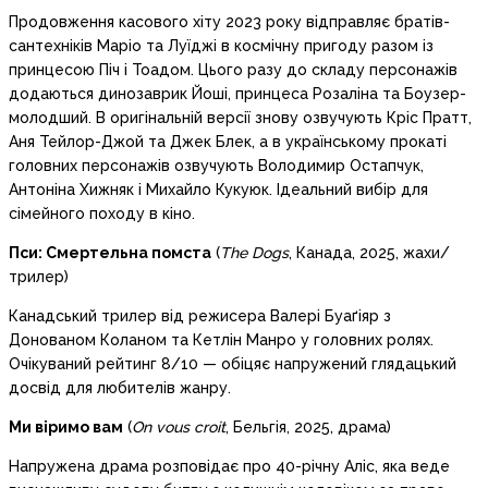
Продовження касового хіту 2023 року відправляє братів-
сантехніків Маріо та Луїджі в космічну пригоду разом із
принцесою Піч і Тоадом. Цього разу до складу персонажів
додаються динозаврик Йоші, принцеса Розаліна та Боузер-
молодший. В оригінальній версії знову озвучують Кріс Пратт,
Аня Тейлор-Джой та Джек Блек, а в українському прокаті
головних персонажів озвучують Володимир Остапчук,
Антоніна Хижняк і Михайло Кукуюк. Ідеальний вибір для
сімейного походу в кіно.
Пси: Смертельна помста
(
The Dogs
, Канада, 2025, жахи/
трилер)
Канадський трилер від режисера Валері Буаґіяр з
Донованом Коланом та Кетлін Манро у головних ролях.
Очікуваний рейтинг 8/10 — обіцяє напружений глядацький
досвід для любителів жанру.
Ми віримо вам
(
On vous croit
, Бельгія, 2025, драма)
Напружена драма розповідає про 40-річну Аліс, яка веде