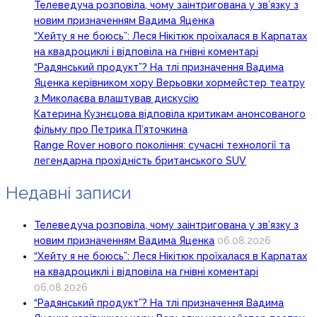
Телеведуча розповіла, чому заінтригована у зв’язку з
новим призначенням Вадима Яценка
“Хейту я не боюсь”: Леся Нікітюк проїхалася в Карпатах
на квадроциклі і відповіла на гнівні коментарі
“Радянський продукт”? На тлі призначення Вадима
Яценка керівником хору Верьовки хормейстер театру
з Миколаєва влаштував дискусію
Катерина Кузнєцова відповіла критикам анонсованого
фільму про Петрика П’яточкина
Range Rover нового покоління: сучасні технології та
легендарна прохідність британського SUV
Недавні записи
Телеведуча розповіла, чому заінтригована у зв’язку з
новим призначенням Вадима Яценка
06.08.2026
“Хейту я не боюсь”: Леся Нікітюк проїхалася в Карпатах
на квадроциклі і відповіла на гнівні коментарі
06.08.2026
“Радянський продукт”? На тлі призначення Вадима