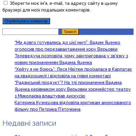
Зберегти моє ім'я, e-mail, та адресу сайту в цьому
браузері для моїх подальших коментарів.
Search
Search
“Ми довго готувались до цієї миті”: Вадим Яценко
оголосив про перезавантаження хору Верьовки
Телеведуча розповіла, чому заінтригована у зв’язку з
новим призначенням Вадима Яценка
“Хейту я не боюсь”: Леся Нікітюк проїхалася в Карпатах
на квадроциклі і відповіла на гнівні коментарі
“Радянський продукт”? На тлі призначення Вадима
Яценка керівником хору Верьовки хормейстер театру
з Миколаєва влаштував дискусію
Катерина Кузнєцова відповіла критикам анонсованого
фільму про Петрика П’яточкина
Недавні записи