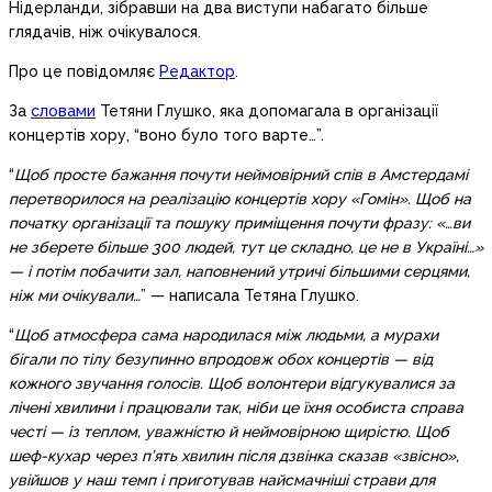
Нідерланди, зібравши на два виступи набагато більше
глядачів, ніж очікувалося.
Про це повідомляє
Редактор
.
За
словами
Тетяни Глушко, яка допомагала в організації
концертів хору, “воно було того варте…”.
“
Щоб просте бажання почути неймовірний спів в Амстердамі
перетворилося на реалізацію концертів хору «Гомін». Щоб на
початку організації та пошуку приміщення почути фразу: «…ви
не зберете більше 300 людей, тут це складно, це не в Україні…»
— і потім побачити зал, наповнений утричі більшими серцями,
ніж ми очікували…
” — написала Тетяна Глушко.
“
Щоб атмосфера сама народилася між людьми, а мурахи
бігали по тілу безупинно впродовж обох концертів — від
кожного звучання голосів. Щоб волонтери відгукувалися за
лічені хвилини і працювали так, ніби це їхня особиста справа
честі — із теплом, уважністю й неймовірною щирістю. Щоб
шеф-кухар через п’ять хвилин після дзвінка сказав «звісно»,
увійшов у наш темп і приготував найсмачніші страви для