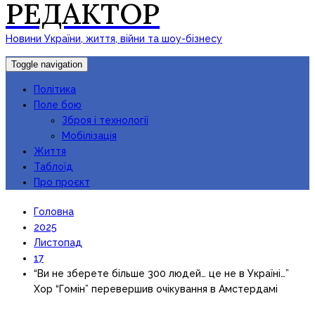
РЕДАКТОР
Новини України, життя, війни та шоу-бізнесу
Toggle navigation
Політика
Поле бою
Зброя і технології
Мобілізація
Життя
Таблоїд
Про проєкт
Головна
2025
Листопад
17
“Ви не зберете більше 300 людей… це не в Україні…”
Хор “Гомін” перевершив очікування в Амстердамі