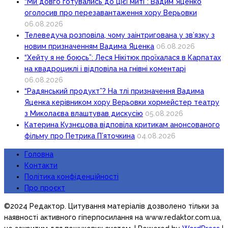
“Ми довго готувались до цієї миті”: Вадим Яценко
оголосив про перезавантаження хору Верьовки
06.08.2026
Телеведуча розповіла, чому заінтригована у зв’язку з
новим призначенням Вадима Яценка
06.08.2026
“Хейту я не боюсь”: Леся Нікітюк проїхалася в Карпатах
на квадроциклі і відповіла на гнівні коментарі
06.08.2026
“Радянський продукт”? На тлі призначення Вадима
Яценка керівником хору Верьовки хормейстер театру
з Миколаєва влаштував дискусію
05.08.2026
Катерина Кузнєцова відповіла критикам анонсованого
фільму про Петрика П’яточкина
04.08.2026
Головна
Контакти
Політика конфіденційності
Про проєкт
©2024 Редактор. Цитування матеріалів дозволено тільки за
наявності активного гіперпосилання на www.redaktor.com.ua,