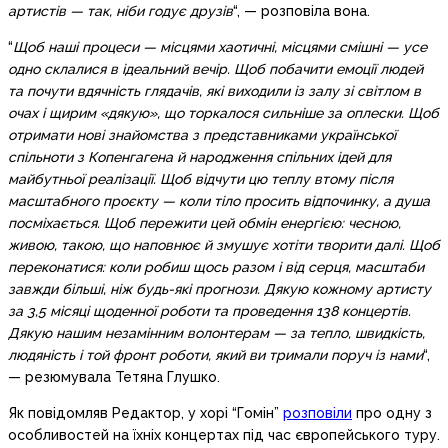
артистів — так, ніби годує друзів
“, — розповіла вона.
“
Щоб наші процеси — місцями хаотичні, місцями смішні — усе
одно склалися в ідеальний вечір. Щоб побачити емоції людей
та почути вдячність глядачів, які виходили із залу зі світлом в
очах і щирим «дякую», що торкалося сильніше за оплески. Щоб
отримати нові знайомства з представниками української
спільноти з Копенгагена й народження спільних ідей для
майбутньої реалізації. Щоб відчути цю теплу втому після
масштабного проєкту — коли тіло просить відпочинку, а душа
посміхається. Щоб пережити цей обмін енергією: чесною,
живою, такою, що наповнює й змушує хотіти творити далі. Щоб
переконатися: коли робиш щось разом і від серця, масштаби
завжди більші, ніж будь-які прогнози. Дякую кожному артисту
за 3,5 місяці щоденної роботи та проведення 138 концертів.
Дякую нашим незамінним волонтерам — за тепло, швидкість,
людяність і той фронт роботи, який ви тримали поруч із нами
“,
— резюмувала Тетяна Глушко.
Як повідомляв Редактор, у хорі “Гомін”
розповіли
про одну з
особливостей на їхніх концертах під час європейського туру.