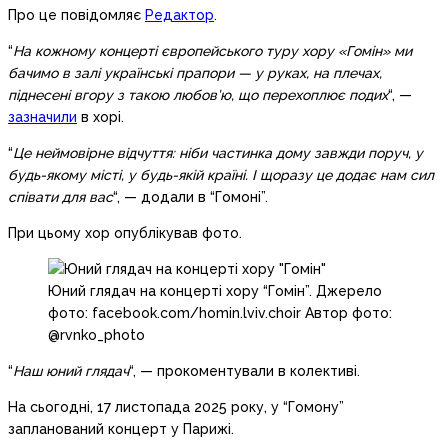
Про це повідомляє
Редактор
.
“
На кожному концерті європейського туру хору «Гомін» ми
бачимо в залі українські прапори — у руках, на плечах,
піднесені вгору з такою любов’ю, що перехоплює подих
“, —
зазначили
в хорі.
“
Це неймовірне відчуття: ніби частинка дому завжди поруч, у
будь-якому місті, у будь-якій країні. І щоразу це додає нам сил
співати для вас
“, — додали в “Гомоні”.
При цьому хор опублікував фото.
Юний глядач на концерті хору “Гомін”. Джерело
фото: facebook.com/homin.lviv.choir Автор фото:
@rvnko_photo
“
Наш юний глядач
“, — прокоментували в колективі.
На сьогодні, 17 листопада 2025 року, у “Гомону”
запланований концерт у Парижі.