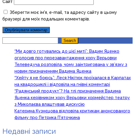
Сайт
Зберегти моє ім'я, e-mail, та адресу сайту в цьому
браузері для моїх подальших коментарів.
Search
Search
“Ми довго готувались до цієї миті”: Вадим Яценко
оголосив про перезавантаження хору Верьовки
Телеведуча розповіла, чому заінтригована у зв’язку з
новим призначенням Вадима Яценка
“Хейту я не боюсь”: Леся Нікітюк проїхалася в Карпатах
на квадроциклі і відповіла на гнівні коментарі
“Радянський продукт”? На тлі призначення Вадима
Яценка керівником хору Верьовки хормейстер театру
з Миколаєва влаштував дискусію
Катерина Кузнєцова відповіла критикам анонсованого
фільму про Петрика П’яточкина
Недавні записи