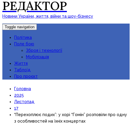
РЕДАКТОР
Новини України, життя, війни та шоу-бізнесу
Toggle navigation
Політика
Поле бою
Зброя і технології
Мобілізація
Життя
Таблоїд
Про проєкт
Головна
2025
Листопад
17
“Перехоплює подих”: у хорі “Гомін” розповіли про одну
з особливостей на їхніх концертах