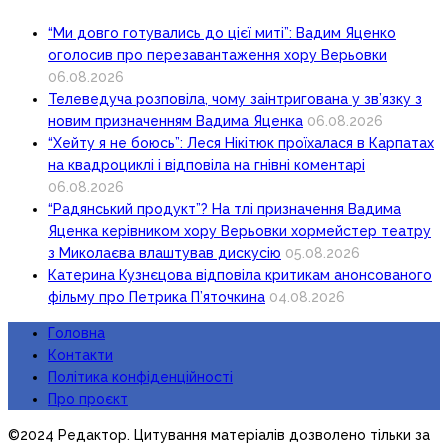
“Ми довго готувались до цієї миті”: Вадим Яценко
оголосив про перезавантаження хору Верьовки
06.08.2026
Телеведуча розповіла, чому заінтригована у зв’язку з
новим призначенням Вадима Яценка
06.08.2026
“Хейту я не боюсь”: Леся Нікітюк проїхалася в Карпатах
на квадроциклі і відповіла на гнівні коментарі
06.08.2026
“Радянський продукт”? На тлі призначення Вадима
Яценка керівником хору Верьовки хормейстер театру
з Миколаєва влаштував дискусію
05.08.2026
Катерина Кузнєцова відповіла критикам анонсованого
фільму про Петрика П’яточкина
04.08.2026
Головна
Контакти
Політика конфіденційності
Про проєкт
©2024 Редактор. Цитування матеріалів дозволено тільки за