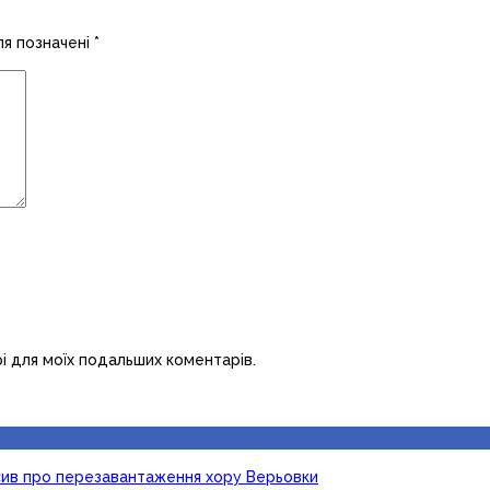
ля позначені
*
рі для моїх подальших коментарів.
осив про перезавантаження хору Верьовки