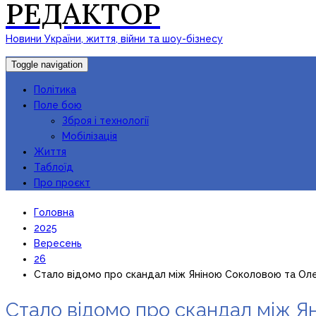
РЕДАКТОР
Новини України, життя, війни та шоу-бізнесу
Toggle navigation
Політика
Поле бою
Зброя і технології
Мобілізація
Життя
Таблоїд
Про проєкт
Головна
2025
Вересень
26
Стало відомо про скандал між Яніною Соколовою та О
Стало відомо про скандал між 