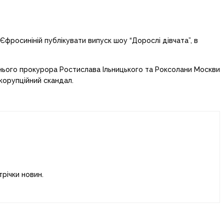
фросиніній публікувати випуск шоу “Дорослі дівчата”, в
шнього прокурора Ростислава Ільницького та Роксолани Москви
 корупційний скандал.
річки новин.