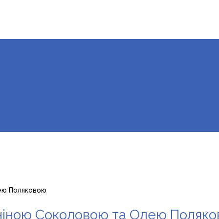
лею Поляковою
Яніною Соколовою та Олею Поляк