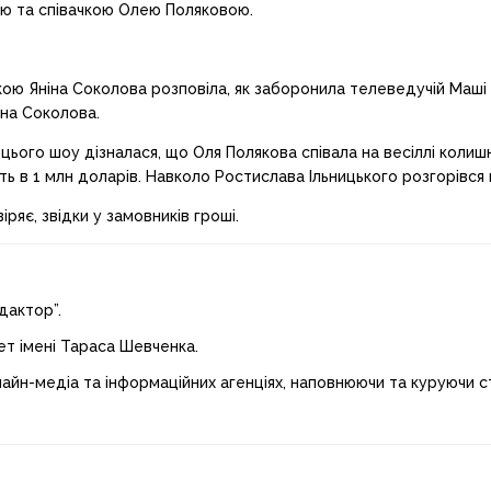
ю та співачкою Олею Поляковою.
ою Яніна Соколова розповіла, як заборонила телеведучій Маші Є
іна Соколова.
 цього шоу дізналася, що Оля Полякова співала на весіллі коли
ють в 1 млн доларів. Навколо Ростислава Ільницького розгорівся
ряє, звідки у замовників гроші.
дактор”.
ет імені Тараса Шевченка.
лайн-медіа та інформаційних агенціях, наповнюючи та куруючи ст