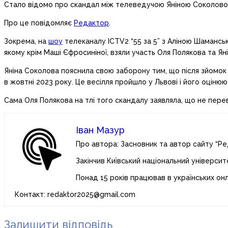
Стало відомо про скандал між телеведучою Яніною Соколово
Про це повідомляє
Редактор
.
Зокрема, на
шоу
телеканалу ICTV2 “55 за 5” з Аліною Шаманськ
якому крім Маші Єфросиніної, взяли участь Оля Полякова та Ян
Яніна Соколова пояснила свою заборону тим, що після зйомок
в жовтні 2023 року. Це весілля пройшло у Львові і його оціню
Сама Оля Полякова на тлі того скандалу заявляла, що не переві
Іван Мазур
Про автора: Засновник та автор сайту “Ре
Закінчив Київський національний університ
Понад 15 років працював в українських он
Контакт: redaktor2025@gmail.com
Залишити відповідь