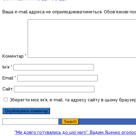
Ваша e-mail адреса не оприлюднюватиметься.
Обов’язкові по
Коментар
*
Ім'я
*
Email
*
Сайт
Зберегти моє ім'я, e-mail, та адресу сайту в цьому браузе
Search
Search
“Ми довго готувались до цієї миті”: Вадим Яценко огол