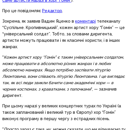
саме артисти наразі в хорі “Гомін”
).
Про це повідомляє
Редактор
.
Зокрема, як заявив Вадим Яценко в
коментарі
телеканалу
“Суспільне. Кропивницький”, кожен артист хору “Гомін” — це
“універсальний солдат”. Тобто, за словами диригента,
артисти можуть працювати і як класичні хористи, і в інших
жанрах.
“
Кожен артист хору “Гомін” є таким універсальним солдатом,
може працювати в абсолютно різних жанрах і в любих
абсолютно манерах. Якщо потрібно заспівати літургію
Леонтовича, вони співають літургію Леонтовича. І це виглядає
так, як всі люди звикли бачити саме академічні хори — в
чорних костюмах, з краватками, з папочками
“, — зазначив
диригент.
При цьому наразі у великих концертних турах по Україні (а
також запланований і великий тур в Європу) хор “Гомін”
виконує програму в першу чергу з естрадних пісень.
“
Просто зараз є така, ну, можна сказати, що ми відчуваємо ту