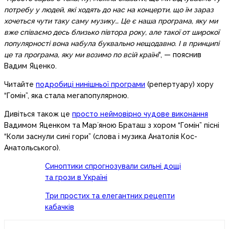
потребу у людей, які ходять до нас на концерти, що їм зараз
хочеться чути таку саму музику… Це є наша програма, яку ми
вже співаємо десь близько півтора року, але такої от широкої
популярності вона набула буквально нещодавно. І в принципі
це та програма, яку ми возимо по всій країні
“, — пояснив
Вадим Яценко.
Читайте
подробиці нинішньої програми
(репертуару) хору
“Гомін”, яка стала мегапопулярною.
Дивіться також це
просто неймовірно чудове виконання
Вадимом Яценком та Марʼяною Браташ з хором “Гомін” пісні
“Коли заснули сині гори” (слова і музика Анатолія Кос-
Анатольського).
Синоптики спрогнозували сильні дощі
та грози в Україні
Три простих та елегантних рецепти
кабачків