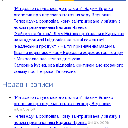
“Ми довго готувались до цієї миті”: Вадим Яценко
оголосив про перезавантаження хору Верьовки
Телеведуча розповіла, чому заінтригована у зв’язку з
новим призначенням Вадима Яценка
“Хейту я не боюсь”: Леся Нікітюк проїхалася в Карпатах
на квадроциклі і відповіла на гнівні коментарі
“Радянський продукт”? На тлі призначення Вадима
Яценка керівником хору Верьовки хормейстер театру
з Миколаєва влаштував дискусію
Катерина Кузнєцова відповіла критикам анонсованого
фільму про Петрика П’яточкина
Недавні записи
“Ми довго готувались до цієї миті”: Вадим Яценко
оголосив про перезавантаження хору Верьовки
06.08.2026
Телеведуча розповіла, чому заінтригована у зв’язку з
новим призначенням Вадима Яценка
06.08.2026