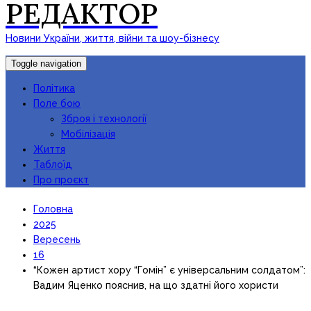
РЕДАКТОР
Новини України, життя, війни та шоу-бізнесу
Toggle navigation
Політика
Поле бою
Зброя і технології
Мобілізація
Життя
Таблоїд
Про проєкт
Головна
2025
Вересень
16
“Кожен артист хору “Гомін” є універсальним солдатом”:
Вадим Яценко пояснив, на що здатні його хористи