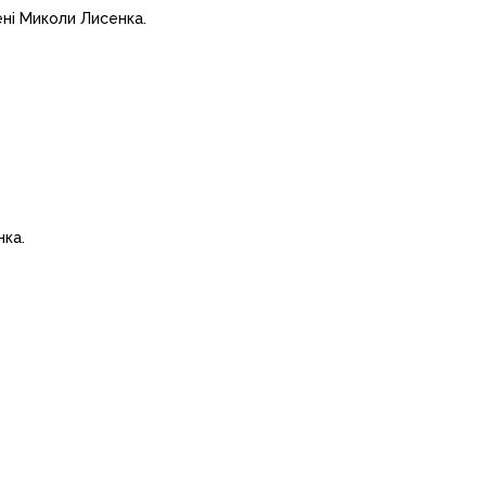
мені Миколи Лисенка.
нка.