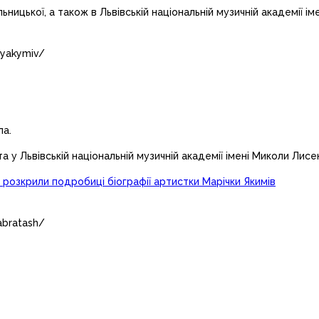
льницької, а також в Львівській національній музичній академії і
_yakymiv/
ла.
 у Львівській національній музичній академії імені Миколи Лисе
” розкрили подробиці біографії артистки Марічки Якимів
abratash/