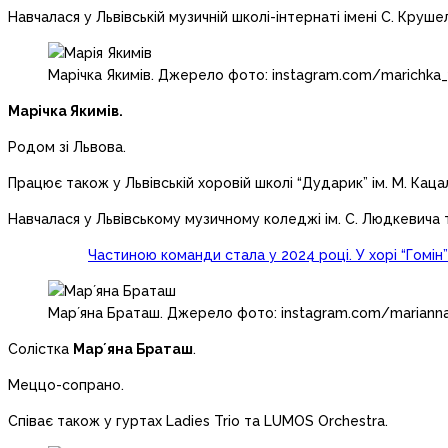
Навчалася у Львівській музичній школі-інтернаті імені С. Круше
Марічка Якимів. Джерело фото: instagram.com/marichka
Марічка Якимів.
Родом зі Львова.
Працює також у Львівській хоровій школі “Дударик” ім. М. Каца
Навчалася у Львівському музичному коледжі ім. С. Людкевича та
Частиною команди стала у 2024 році. У хорі “Гомін
Марʼяна Браташ. Джерело фото: instagram.com/mariann
Солістка
Марʼяна Браташ
.
Меццо-сопрано.
Співає також у гуртах Ladies Trio та LUMOS Orchestra.