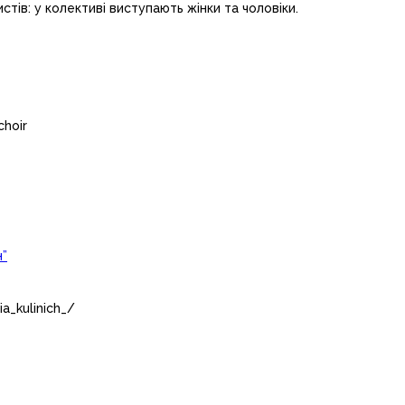
стів: у колективі виступають жінки та чоловіки.
hoir
н”
a_kulinich_/