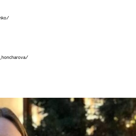
nko/
a_honcharova/