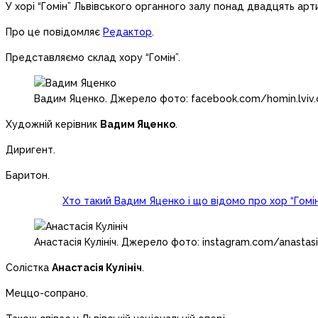
У хорі “Гомін” Львівського органного залу понад двадцять арти
Про це повідомляє
Редактор
.
Представляємо склад хору “Гомін”.
Вадим Яценко. Джерело фото: facebook.com/homin.lviv.c
Художній керівник
Вадим Яценко
.
Диригент.
Баритон.
Хто такий Вадим Яценко і що відомо про хор “Гомі
Анастасія Кулініч. Джерело фото: instagram.com/anastasii
Солістка
Анастасія Кулініч
.
Меццо-сопрано.