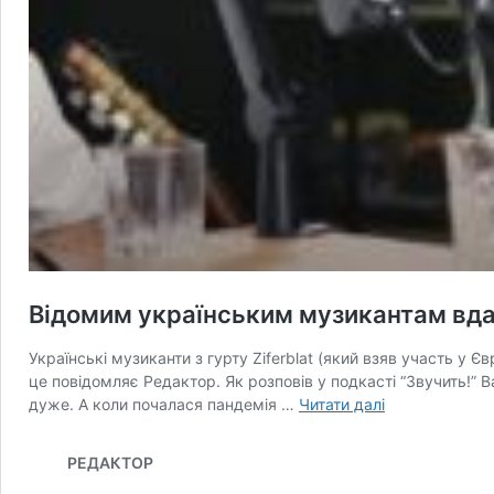
Відомим українським музикантам вда
Українські музиканти з гурту Ziferblat (який взяв участь у 
це повідомляє Редактор. Як розповів у подкасті “Звучить!”
Відомим
дуже. А коли почалася пандемія …
Читати далі
українським
музикантам
РЕДАКТОР
вдалося