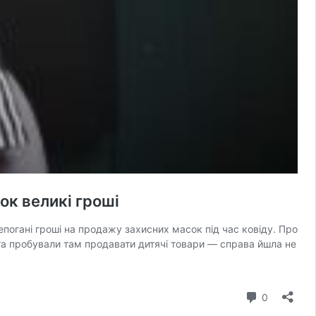
к великі гроші
непогані гроші на продажу захисних масок під час ковіду. Про
 та пробували там продавати дитячі товари — справа йшла не
коментар
0