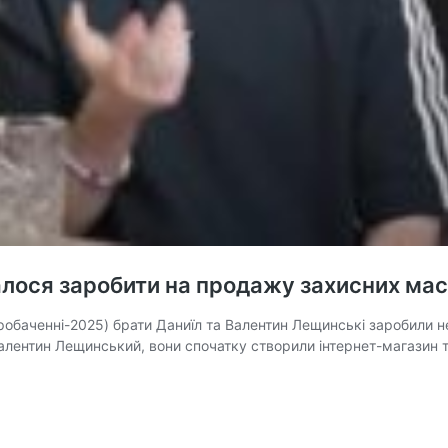
лося заробити на продажу захисних масо
Євробаченні-2025) брати Даниїл та Валентин Лещинські заробили 
 Валентин Лещинський, вони спочатку створили інтернет-магазин