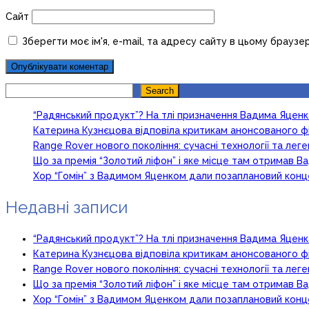
Сайт
Зберегти моє ім'я, e-mail, та адресу сайту в цьому браузе
Search
Search
“Радянський продукт”? На тлі призначення Вадима Яцен
Катерина Кузнєцова відповіла критикам анонсованого ф
Range Rover нового покоління: сучасні технології та ле
Що за премія “Золотий ліфон” і яке місце там отримав 
Хор “Гомін” з Вадимом Яценком дали позаплановий кон
Недавні записи
“Радянський продукт”? На тлі призначення Вадима Яцен
Катерина Кузнєцова відповіла критикам анонсованого ф
Range Rover нового покоління: сучасні технології та ле
Що за премія “Золотий ліфон” і яке місце там отримав 
Хор “Гомін” з Вадимом Яценком дали позаплановий кон