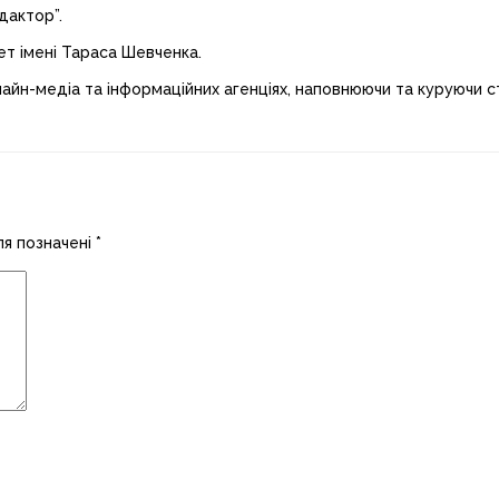
дактор”.
ет імені Тараса Шевченка.
лайн-медіа та інформаційних агенціях, наповнюючи та куруючи ст
ля позначені
*