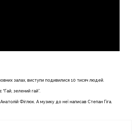
 повних залах, виступи подивилися 10 тисяч людей.
 “Гай, зелений гай”.
 Анатолій Фіглюк. А музику до неї написав Степан Гіга.