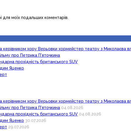
рі для моїх подальших коментарів.
ка керівником хору Верьовки хормейстер театру з Миколаєва в
ільму про Петрика П’яточкина
гендарна прохідність британського SUV
Вадим Яценко
церт
ка керівником хору Верьовки хормейстер театру з Миколаєва в
ільму про Петрика П’яточкина
04.08.2026
гендарна прохідність британського SUV
04.08.2026
Вадим Яценко
30.07.2026
церт
29.07.2026