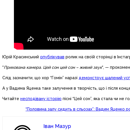
Юрій Красинський
опублікував
ролик на своїй сторінці в Інстаг
“
Прихована камера. Цей сон цей сон – живий звук
“, — прокомен
Слід зазначити, що хор “Гомін” наразі
демонструє шалений усп
А у Вадима Яценка таке залучення в творчість, що і після кон
Читайте
несподівану історію
пісні “Цей сон”, яка стала чи не 
“Половина залу сидить в сльозах”: Вадим Яценко р
Іван Мазур