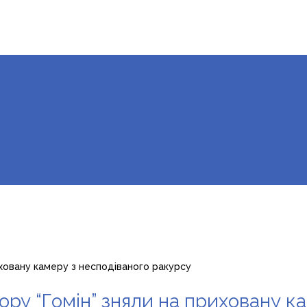
иховану камеру з несподіваного ракурсу
ору “Гомін” зняли на приховану к