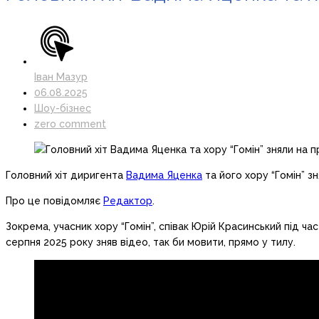
Іван Мазур
06.08.2025
Шоу-бізнес
zero comment
Головний хіт диригента
Вадима Яценка
та його хору “Гомін” з
Про це повідомляє
Редактор
.
Зокрема, учасник хору “Гомін”, співак Юрій Красинський під ч
серпня 2025 року зняв відео, так би мовити, прямо у тилу.