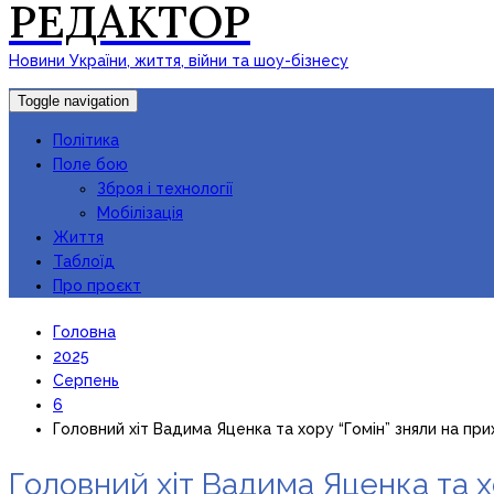
РЕДАКТОР
Новини України, життя, війни та шоу-бізнесу
Toggle navigation
Політика
Поле бою
Зброя і технології
Мобілізація
Життя
Таблоїд
Про проєкт
Головна
2025
Серпень
6
Головний хіт Вадима Яценка та хору “Гомін” зняли на пр
Головний хіт Вадима Яценка та х