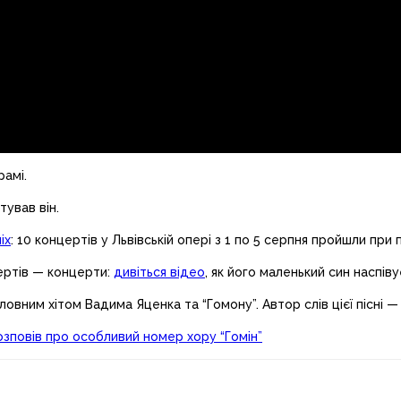
рамі.
тував він.
іх
: 10 концертів у Львівській опері з 1 по 5 серпня пройшли при
цертів — концерти:
дивіться відео
, як його маленький син наспівує
головним хітом Вадима Яценка та “Гомону”. Автор слів цієї пісні —
озповів про особливий номер хору “Гомін”