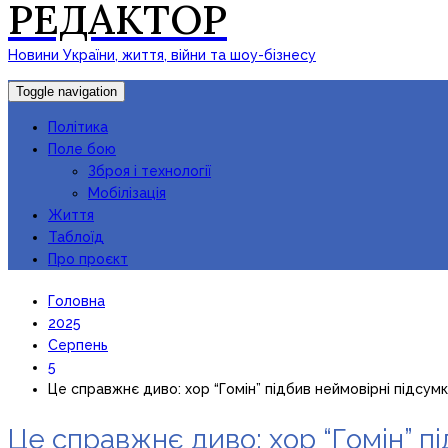
РЕДАКТОР
Новини України, життя, війни та шоу-бізнесу
Toggle navigation
Політика
Поле бою
Зброя і технології
Мобілізація
Життя
Таблоїд
Про проєкт
Головна
2025
Серпень
5
Це справжнє диво: хор “Гомін” підбив неймовірні підсумк
Це справжнє диво: хор “Гомін” пі