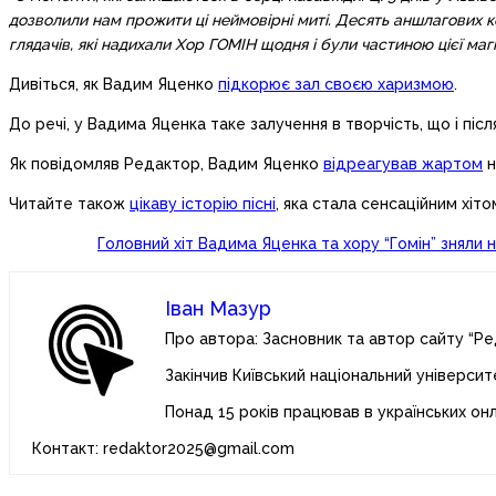
дозволили нам прожити ці неймовірні миті. Десять аншлагових к
глядачів, які надихали Хор ГОМІН щодня і були частиною цієї маг
Дивіться, як Вадим Яценко
підкорює зал своєю харизмою
.
До речі, у Вадима Яценка таке залучення в творчість, що і піс
Як повідомляв Редактор, Вадим Яценко
відреагував жартом
н
Читайте також
цікаву історію пісні
, яка стала сенсаційним хіто
Головний хіт Вадима Яценка та хору “Гомін” зняли
Іван Мазур
Про автора: Засновник та автор сайту “Ре
Закінчив Київський національний університ
Понад 15 років працював в українських он
Контакт: redaktor2025@gmail.com