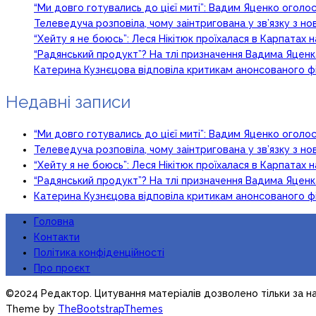
“Ми довго готувались до цієї миті”: Вадим Яценко огол
Телеведуча розповіла, чому заінтригована у зв’язку з 
“Хейту я не боюсь”: Леся Нікітюк проїхалася в Карпатах на
“Радянський продукт”? На тлі призначення Вадима Яцен
Катерина Кузнєцова відповіла критикам анонсованого ф
Недавні записи
“Ми довго готувались до цієї миті”: Вадим Яценко огол
Телеведуча розповіла, чому заінтригована у зв’язку з 
“Хейту я не боюсь”: Леся Нікітюк проїхалася в Карпатах на
“Радянський продукт”? На тлі призначення Вадима Яцен
Катерина Кузнєцова відповіла критикам анонсованого ф
Головна
Контакти
Політика конфіденційності
Про проєкт
©2024 Редактор. Цитування матеріалів дозволено тільки за на
Theme by
TheBootstrapThemes