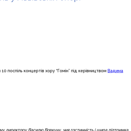
10 поспіль концертів хору “Гомін” під керівництвом
Вадима
ному директору Василю Вовкуну, чия гостинність і щира підтримка