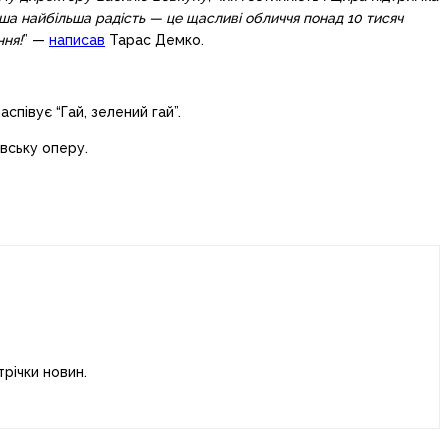
ша найбільша радість — це щасливі обличчя понад 10 тисяч
ння!
” —
написав
Тарас Демко.
аспівує “Гай, зелений гай”.
вську оперу.
річки новин.