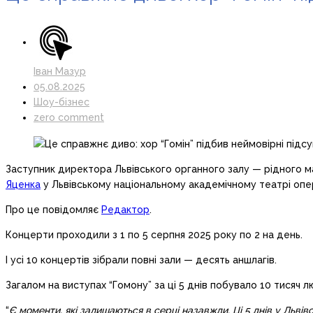
Іван Мазур
05.08.2025
Шоу-бізнес
zero comment
Заступник директора Львівського органного залу — рідного ма
Яценка
у Львівському національному академічному театрі опер
Про це повідомляє
Редактор
.
Концерти проходили з 1 по 5 серпня 2025 року по 2 на день.
І усі 10 концертів зібрали повні зали — десять аншлагів.
Загалом на виступах “Гомону” за ці 5 днів побувало 10 тисяч л
“
Є моменти, які залишаються в серці назавжди. Ці 5 днів у Льві