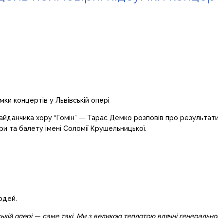
йданчика хору “Гомін” — Тарас Демко розповів про результати 
и та балету імені Соломії Крушельницької.
юдей.
вській опері — саме такі. Ми з великою теплотою вдячні генераль