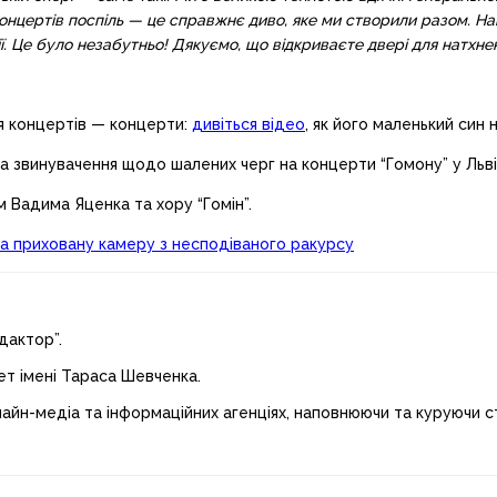
онцертів поспіль — це справжнє диво, яке ми створили разом. На
ії. Це було незабутньо! Дякуємо, що відкриваєте двері для натхне
ля концертів — концерти:
дивіться відео
, як його маленький син н
а звинувачення щодо шалених черг на концерти “Гомону” у Льві
м Вадима Яценка та хору “Гомін”.
 на приховану камеру з несподіваного ракурсу
дактор”.
ет імені Тараса Шевченка.
лайн-медіа та інформаційних агенціях, наповнюючи та куруючи ст