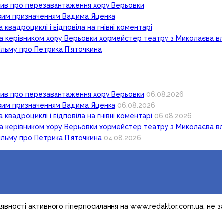
осив про перезавантаження хору Верьовки
новим призначенням Вадима Яценка
 квадроциклі і відповіла на гнівні коментарі
ка керівником хору Верьовки хормейстер театру з Миколаєва в
ільму про Петрика П’яточкина
осив про перезавантаження хору Верьовки
06.08.2026
новим призначенням Вадима Яценка
06.08.2026
 квадроциклі і відповіла на гнівні коментарі
06.08.2026
ка керівником хору Верьовки хормейстер театру з Миколаєва в
ільму про Петрика П’яточкина
04.08.2026
явності активного гіперпосилання на www.redaktor.com.ua, не 