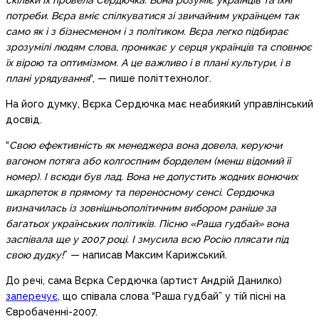
скільки їх провела Сердючка. Вона розуміє українців та їхні
потреби. Вєра вміє спілкуватися зі звичайним українцем так
само як і з бізнесменом і з політиком. Вєра легко підбирає
зрозумілі людям слова, проникає у серця українців та сповнює
їх вірою та оптимізмом. А це важливо і в плані культури, і в
плані урядування
“, — пише політтехнолог.
На його думку, Вєрка Сердючка має неабиякий управлінський
досвід.
“
Свою ефективність як менеджера вона довела, керуючи
вагоном потяга або колгоспним борделем (менш відомий її
номер). І всюди був лад. Вона не допустить жодних вонючих
шкарпеток в прямому та переносному сенсі. Сердючка
визначилась із зовнішньополітичним вибором раніше за
багатьох українських політиків. Пісню «Раша гудбай» вона
заспівала ще у 2007 році. І змусила всю Росію плясати під
свою дудку!
” — написав Максим Карижський.
До речі, сама Вєрка Сердючка (артист Андрій Данилко)
заперечує
, що співала слова “Раша гудбай” у тій пісні на
Євробаченні-2007.