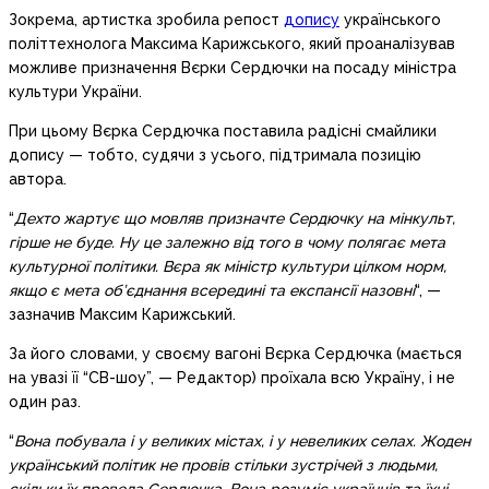
Зокрема, артистка зробила репост
допису
українського
політтехнолога Максима Карижського, який проаналізував
можливе призначення Вєрки Сердючки на посаду міністра
культури України.
При цьому Вєрка Сердючка поставила радісні смайлики
допису — тобто, судячи з усього, підтримала позицію
автора.
“
Дехто жартує що мовляв призначте Сердючку на мінкульт,
гірше не буде. Ну це залежно від того в чому полягає мета
культурної політики. Вєра як міністр культури цілком норм,
якщо є мета об’єднання всередині та експансії назовні
“, —
зазначив Максим Карижський.
За його словами, у своєму вагоні Вєрка Сердючка (мається
на увазі її “СВ-шоу”, — Редактор) проїхала всю Україну, і не
один раз.
“
Вона побувала і у великих містах, і у невеликих селах. Жоден
український політик не провів стільки зустрічей з людьми,