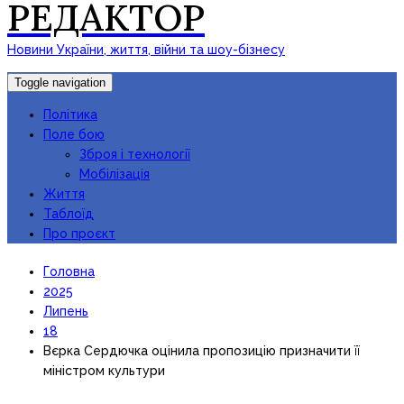
РЕДАКТОР
Новини України, життя, війни та шоу-бізнесу
Toggle navigation
Політика
Поле бою
Зброя і технології
Мобілізація
Життя
Таблоїд
Про проєкт
Головна
2025
Липень
18
Вєрка Сердючка оцінила пропозицію призначити її
міністром культури