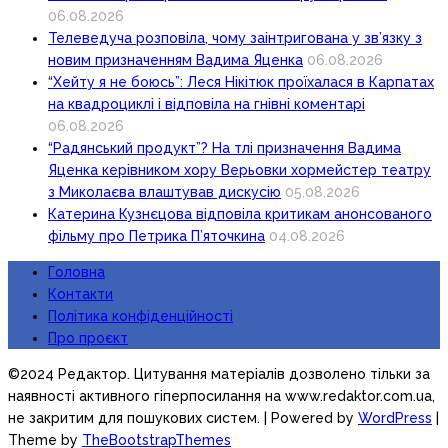
06.08.2026
Телеведуча розповіла, чому заінтригована у зв’язку з
новим призначенням Вадима Яценка
06.08.2026
“Хейту я не боюсь”: Леся Нікітюк проїхалася в Карпатах
на квадроциклі і відповіла на гнівні коментарі
06.08.2026
“Радянський продукт”? На тлі призначення Вадима
Яценка керівником хору Верьовки хормейстер театру
з Миколаєва влаштував дискусію
05.08.2026
Катерина Кузнєцова відповіла критикам анонсованого
фільму про Петрика П’яточкина
04.08.2026
Головна
Контакти
Політика конфіденційності
Про проєкт
©2024 Редактор. Цитування матеріалів дозволено тільки за
наявності активного гіперпосилання на www.redaktor.com.ua,
не закритим для пошукових систем.
| Powered by
WordPress
|
Theme by
TheBootstrapThemes