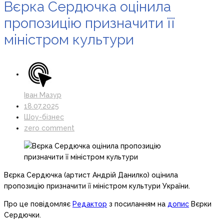
Вєрка Сердючка оцінила
пропозицію призначити її
міністром культури
Іван Мазур
18.07.2025
Шоу-бізнес
zero comment
Вєрка Сердючка (артист Андрій Данилко) оцінила
пропозицію призначити її міністром культури України.
Про це повідомляє
Редактор
з посиланням на
допис
Вєрки
Сердючки.