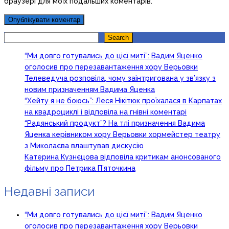
браузері для моїх подальших коментарів.
Search
Search
“Ми довго готувались до цієї миті”: Вадим Яценко
оголосив про перезавантаження хору Верьовки
Телеведуча розповіла, чому заінтригована у зв’язку з
новим призначенням Вадима Яценка
“Хейту я не боюсь”: Леся Нікітюк проїхалася в Карпатах
на квадроциклі і відповіла на гнівні коментарі
“Радянський продукт”? На тлі призначення Вадима
Яценка керівником хору Верьовки хормейстер театру
з Миколаєва влаштував дискусію
Катерина Кузнєцова відповіла критикам анонсованого
фільму про Петрика П’яточкина
Недавні записи
“Ми довго готувались до цієї миті”: Вадим Яценко
оголосив про перезавантаження хору Верьовки