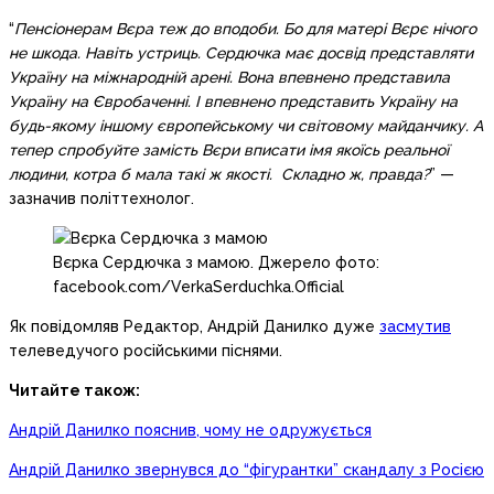
“
Пенсіонерам Вєра теж до вподоби. Бо для матері Вєрє нічого
не шкода. Навіть устриць. Сердючка має досвід представляти
Україну на міжнародній арені. Вона впевнено представила
Україну на Євробаченні. І впевнено представить Україну на
будь-якому іншому європейському чи світовому майданчику. А
тепер спробуйте замість Вєри вписати імя якоїсь реальної
людини, котра б мала такі ж якості. Складно ж, правда?
” —
зазначив політтехнолог.
Вєрка Сердючка з мамою. Джерело фото:
facebook.com/VerkaSerduchka.Official
Як повідомляв Редактор, Андрій Данилко дуже
засмутив
телеведучого російськими піснями.
Читайте також:
Андрій Данилко пояснив, чому не одружується
Андрій Данилко звернувся до “фігурантки” скандалу з Росією