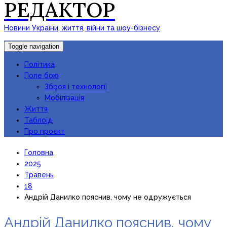
РЕДАКТОР
Новини України, життя, війни та шоу-бізнесу
Toggle navigation
Політика
Поле бою
Зброя і технології
Мобілізація
Життя
Таблоїд
Про проєкт
Головна
2025
Травень
18
Андрій Данилко пояснив, чому не одружується
Андрій Данилко пояснив, чому