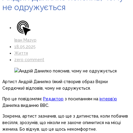
не одружується
Іван Мазур
18.05.2025
Життя
zero comment
Артист Андрій Данилко (який створив образ Вєрки
Сердючки) відповів, чому не одружується.
Про це повідомляє
Редактор
з посиланням на
інтерв’ю
Данилка виданню BBC.
Зокрема, артист зазначив, що ще з дитинства, коли побачив
весілля, зрозумів, що ніколи не захоче опинитися на місці
жениха. Бо відчув, що це щось некомфортне.