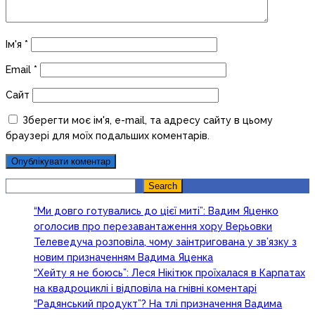
Ім'я
*
Email
*
Сайт
Зберегти моє ім'я, e-mail, та адресу сайту в цьому
браузері для моїх подальших коментарів.
Search
Search
“Ми довго готувались до цієї миті”: Вадим Яценко
оголосив про перезавантаження хору Верьовки
Телеведуча розповіла, чому заінтригована у зв’язку з
новим призначенням Вадима Яценка
“Хейту я не боюсь”: Леся Нікітюк проїхалася в Карпатах
на квадроциклі і відповіла на гнівні коментарі
“Радянський продукт”? На тлі призначення Вадима