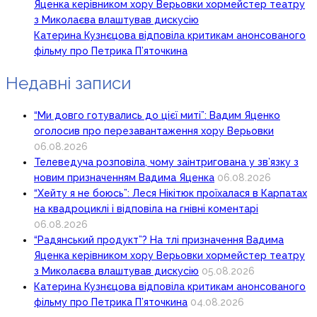
Яценка керівником хору Верьовки хормейстер театру
з Миколаєва влаштував дискусію
Катерина Кузнєцова відповіла критикам анонсованого
фільму про Петрика П’яточкина
Недавні записи
“Ми довго готувались до цієї миті”: Вадим Яценко
оголосив про перезавантаження хору Верьовки
06.08.2026
Телеведуча розповіла, чому заінтригована у зв’язку з
новим призначенням Вадима Яценка
06.08.2026
“Хейту я не боюсь”: Леся Нікітюк проїхалася в Карпатах
на квадроциклі і відповіла на гнівні коментарі
06.08.2026
“Радянський продукт”? На тлі призначення Вадима
Яценка керівником хору Верьовки хормейстер театру
з Миколаєва влаштував дискусію
05.08.2026
Катерина Кузнєцова відповіла критикам анонсованого
фільму про Петрика П’яточкина
04.08.2026