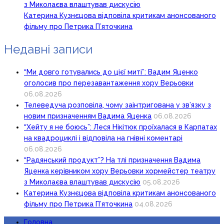
з Миколаєва влаштував дискусію
Катерина Кузнєцова відповіла критикам анонсованого
фільму про Петрика П’яточкина
Недавні записи
“Ми довго готувались до цієї миті”: Вадим Яценко
оголосив про перезавантаження хору Верьовки
06.08.2026
Телеведуча розповіла, чому заінтригована у зв’язку з
новим призначенням Вадима Яценка
06.08.2026
“Хейту я не боюсь”: Леся Нікітюк проїхалася в Карпатах
на квадроциклі і відповіла на гнівні коментарі
06.08.2026
“Радянський продукт”? На тлі призначення Вадима
Яценка керівником хору Верьовки хормейстер театру
з Миколаєва влаштував дискусію
05.08.2026
Катерина Кузнєцова відповіла критикам анонсованого
фільму про Петрика П’яточкина
04.08.2026
Головна