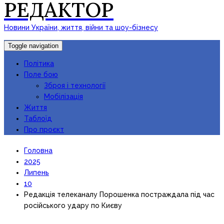
РЕДАКТОР
Новини України, життя, війни та шоу-бізнесу
Toggle navigation
Політика
Поле бою
Зброя і технології
Мобілізація
Життя
Таблоїд
Про проєкт
Головна
2025
Липень
10
Редакція телеканалу Порошенка постраждала під час
російського удару по Києву