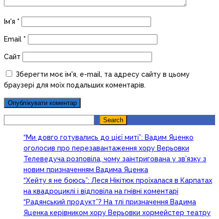
Ім'я
*
Email
*
Сайт
Зберегти моє ім'я, e-mail, та адресу сайту в цьому
браузері для моїх подальших коментарів.
Search
Search
“Ми довго готувались до цієї миті”: Вадим Яценко
оголосив про перезавантаження хору Верьовки
Телеведуча розповіла, чому заінтригована у зв’язку з
новим призначенням Вадима Яценка
“Хейту я не боюсь”: Леся Нікітюк проїхалася в Карпатах
на квадроциклі і відповіла на гнівні коментарі
“Радянський продукт”? На тлі призначення Вадима
Яценка керівником хору Верьовки хормейстер театру