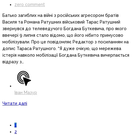
zero comment
Батько загиблих на війні з російських агресором братів
Василя та Романа Ратушних військовий Тарас Ратушний
звернувся до телеведучого Богдана Буткевича, про якого
ввечері 9 липня стало відомо, що його нібито примусово
мобілізували. Про це повідомляє Редактор з посиланням на
допис Тараса Ратушного. “Я дуже очікую, що мережева
істерія навколо мобілізації Богдана Буткевича вичерпається
відразу з…
Іван Мазур
Читати далі
1
2