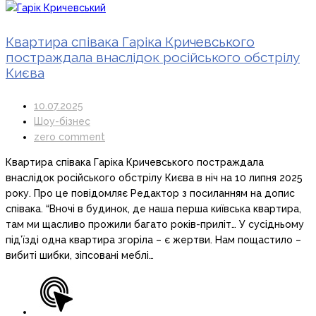
Квартира співака Гаріка Кричевського
постраждала внаслідок російського обстрілу
Києва
10.07.2025
Шоу-бізнес
zero comment
Квартира співака Гаріка Кричевського постраждала
внаслідок російського обстрілу Києва в ніч на 10 липня 2025
року. Про це повідомляє Редактор з посиланням на допис
співака. “Вночі в будинок, де наша перша київська квартира,
там ми щасливо прожили багато років-приліт… У сусідньому
під’їзді одна квартира згоріла – є жертви. Нам пощастило –
вибиті шибки, зіпсовані меблі…