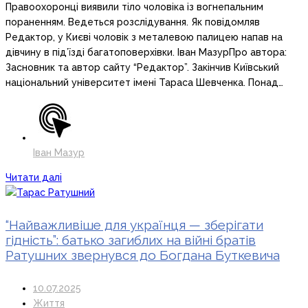
Правоохоронці виявили тіло чоловіка із вогнепальним
пораненням. Ведеться розслідування. Як повідомляв
Редактор, у Києві чоловік з металевою палицею напав на
дівчину в під’їзді багатоповерхівки. Іван МазурПро автора:
Засновник та автор сайту “Редактор”. Закінчив Київський
національний університет імені Тараса Шевченка. Понад…
Іван Мазур
Читати далі
“Найважливіше для українця — зберігати
гідність”: батько загиблих на війні братів
Ратушних звернувся до Богдана Буткевича
10.07.2025
Життя