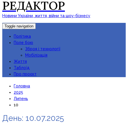
РЕДАКТОР
Новини України, життя, війни та шоу-бізнесу
Toggle navigation
Політика
Поле бою
Зброя і технології
Мобілізація
Життя
Таблоїд
Про проєкт
Головна
2025
Липень
10
День:
10.07.2025