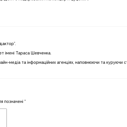
дактор”.
ет імені Тараса Шевченка.
лайн-медіа та інформаційних агенціях, наповнюючи та куруючи ст
ля позначені
*