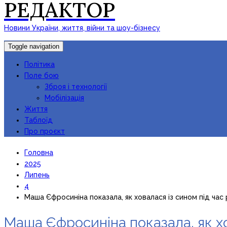
РЕДАКТОР
Новини України, життя, війни та шоу-бізнесу
Toggle navigation
Політика
Поле бою
Зброя і технології
Мобілізація
Життя
Таблоїд
Про проєкт
Головна
2025
Липень
4
Маша Єфросиніна показала, як ховалася із сином під час
Маша Єфросиніна показала, як хо