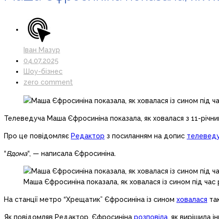
Іван Мазур
04.07.2025
Шоу-бізнес
zero comment
Телеведуча Маша Єфросиніна показала, як ховалася з 11-річним
Про це повідомляє
Редактор
з посиланням на допис
телеведу
“
Вдома
“, — написала Єфросиніна.
Маша Єфросиніна показала, як ховалася із сином під час
На станції метро “Хрещатик” Єфросиніна із сином
ховалася
так
Як повідомляв Редактор, Єфросиніна
розповіла
, як вирішила 