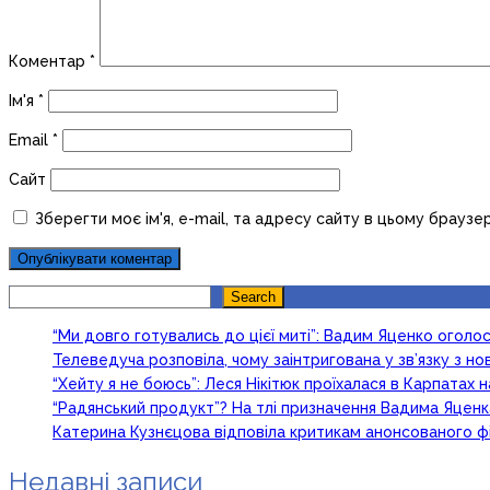
Коментар
*
Ім'я
*
Email
*
Сайт
Зберегти моє ім'я, e-mail, та адресу сайту в цьому браузе
Search
Search
“Ми довго готувались до цієї миті”: Вадим Яценко огол
Телеведуча розповіла, чому заінтригована у зв’язку з 
“Хейту я не боюсь”: Леся Нікітюк проїхалася в Карпатах на
“Радянський продукт”? На тлі призначення Вадима Яцен
Катерина Кузнєцова відповіла критикам анонсованого ф
Недавні записи