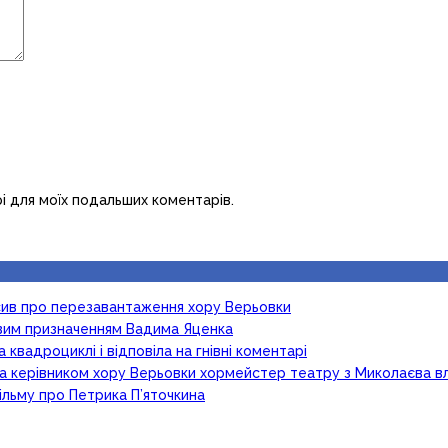
рі для моїх подальших коментарів.
осив про перезавантаження хору Верьовки
новим призначенням Вадима Яценка
 квадроциклі і відповіла на гнівні коментарі
ка керівником хору Верьовки хормейстер театру з Миколаєва в
ільму про Петрика П’яточкина