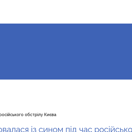
 російського обстрілу Києва
валася із сином під час російськ