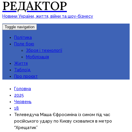
РЕДАКТОР
Новини України, життя, війни та шоу-бізнесу
Toggle navigation
Політика
Поле бою
Зброя і технології
Мобілізація
Життя
Таблоїд
Про проєкт
Головна
2025
Червень
18
Телеведуча Маша Єфросиніна із сином під час
російського удару по Києву сховалися в метро
“Хрещатик”