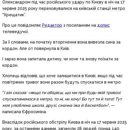
Олександром під час російського удару по Києву в ніч на 17
червня 2025 року переховувалися на київській станції метро
“Хрещатик”.
Про це повідомляє
Редактор
з посиланням на
допис
телеведучої.
За її словами, на початку вторгнення вона вивезла сина за
кордон. Але от повернула в Київ.
І зараз вона запитала дитину, чи хоче та знову поїхати за
кордон.
Хлопець відповів, що хоче залишитися в Києві, якщо під час
повітряних тривог вони разом будуть спускатися в метро.
“
І він сказав: «якщо ти обіцяєш, що ми при будь-якій тривозі
спускатимемося в метро, то ні, не хочу! Бо тут ти й тато! Тут
моя улюблена школа, друзі, смачна їжа й баскетбол»
“, —
написала Єфросиніна.
Внаслідок російського обстрілу Києва в ніч на 17 червня 2025
року, за останніми даними, загинули 28 людей, понад 140