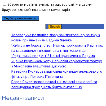
Зберегти моє ім'я, e-mail, та адресу сайту в цьому
браузері для моїх подальших коментарів.
Search
Search
Телеведуча розповіла, чому заінтригована у зв’язку з
новим призначенням Вадима Яценка
“Хейту я не боюсь”: Леся Нікітюк проїхалася в Карпатах
на квадроциклі і відповіла на гнівні коментарі
“Радянський продукт”? На тлі призначення Вадима
Яценка керівником хору Верьовки хормейстер театру
з Миколаєва влаштував дискусію
Катерина Кузнєцова відповіла критикам анонсованого
фільму про Петрика П’яточкина
Range Rover нового покоління: сучасні технології та
легендарна прохідність британського SUV
Недавні записи