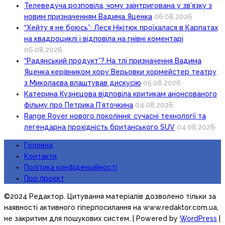
Телеведуча розповіла, чому заінтригована у зв’язку з
новим призначенням Вадима Яценка
06.08.2026
“Хейту я не боюсь”: Леся Нікітюк проїхалася в Карпатах
на квадроциклі і відповіла на гнівні коментарі
06.08.2026
“Радянський продукт”? На тлі призначення Вадима
Яценка керівником хору Верьовки хормейстер театру
з Миколаєва влаштував дискусію
05.08.2026
Катерина Кузнєцова відповіла критикам анонсованого
фільму про Петрика П’яточкина
04.08.2026
Range Rover нового покоління: сучасні технології та
легендарна прохідність британського SUV
04.08.2026
Головна
Контакти
Політика конфіденційності
Про проєкт
©2024 Редактор. Цитування матеріалів дозволено тільки за
наявності активного гіперпосилання на www.redaktor.com.ua,
не закритим для пошукових систем.
| Powered by
WordPress
|