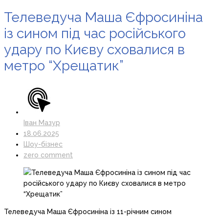
Телеведуча Маша Єфросиніна
із сином під час російського
удару по Києву сховалися в
метро “Хрещатик”
Іван Мазур
18.06.2025
Шоу-бізнес
zero comment
Телеведуча Маша Єфросиніна із 11-річним сином