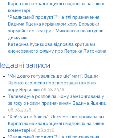
Карпатах на квадроциклі і відповіла на гнівні
коментарі
“Радянський продукт”? На тлі призначення
Вадима Яценка керівником хору Верьовки
хормейстер театру з Миколаєва влаштував
дискусію
Катерина Кузнєцова відповіла критикам
анонсованого фільму про Петрика П’яточкина
едавні записи
“Ми довго готувались до цієї миті”: Вадим
Яценко оголосив про перезавантаження
хору Верьовки
06.08.2026
Телеведуча розповіла, чому заінтригована у
зв’язку з новим призначенням Вадима Яценка
06.08.2026
“Хейту я не боюсь”: Леся Нікітюк проїхалася в
Карпатах на квадроциклі і відповіла на гнівні
коментарі
06.08.2026
“Радянський продукт”? На тлі призначення