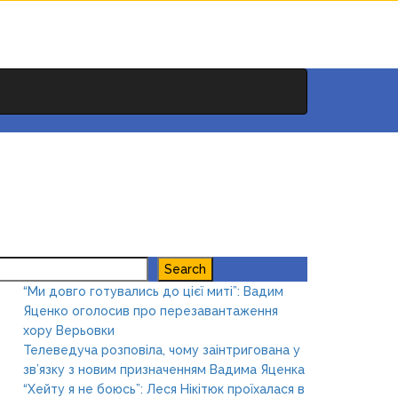
earch
Search
“Ми довго готувались до цієї миті”: Вадим
Яценко оголосив про перезавантаження
хору Верьовки
Телеведуча розповіла, чому заінтригована у
зв’язку з новим призначенням Вадима Яценка
“Хейту я не боюсь”: Леся Нікітюк проїхалася в