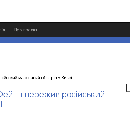
оїд
Про проєкт
сійський масований обстріл у Києві
S
Фейгін пережив російський
і