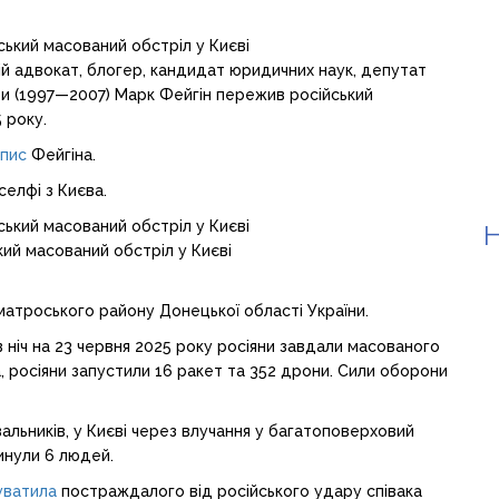
ній адвокат, блогер, кандидат юридичних наук, депутат
и (1997—2007) Марк Фейгін пережив російський
 року.
пис
Фейгіна.
селфі з Києва.
Н
ий масований обстріл у Києві
матроського району Донецької області України.
в ніч на 23 червня 2025 року росіяни завдали масованого
 росіяни запустили 16 ракет та 352 дрони. Сили оборони
льників, у Києві через влучання у багатоповерховий
инули 6 людей.
уватила
постраждалого від російського удару співака