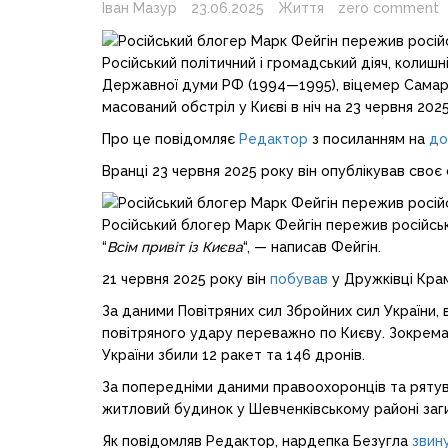
Іван Мазур
23.06.2025
Життя
zero comment
Російський політичний і громадський діяч, колиш
Державної думи РФ (1994—1995), віцемер Самар
масований обстріл у Києві в ніч на 23 червня 2025
Про це повідомляє
Редактор
з посиланням на
до
Вранці 23 червня 2025 року він опублікував своє 
Російський блогер Марк Фейгін пережив російськ
“
Всім привіт із Києва
“, — написав Фейгін.
21 червня 2025 року він
побував
у Дружківці Кра
За даними Повітряних сил Збройних сил України, 
повітряного удару переважно по Києву. Зокрема,
України збили 12 ракет та 146 дронів.
За попередніми даними правоохоронців та рятува
житловий будинок у Шевченківському районі заг
Як повідомляв Редактор, нардепка Безугла
звин