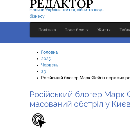
РЕДАКТОР
Новини України, життя, війни та шоу-
бізнесу
Політика
Поле бою
Життя
Табл
Головна
2025
Червень
23
Російський блогер Марк Фейгін пережив ро
Російський блогер Марк 
масований обстріл у Києв