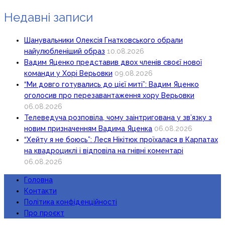
Недавні записи
Шанувальники Олексія Гнатковського обрали
найулюбленіший образ
10.08.2026
Вадим Яценко представив двох членів своєї нової
команди у Хорі Верьовки
09.08.2026
“Ми довго готувались до цієї миті”: Вадим Яценко
оголосив про перезавантаження хору Верьовки
06.08.2026
Телеведуча розповіла, чому заінтригована у зв’язку з
новим призначенням Вадима Яценка
06.08.2026
“Хейту я не боюсь”: Леся Нікітюк проїхалася в Карпатах
на квадроциклі і відповіла на гнівні коментарі
06.08.2026
Головна
Контакти
Політика конфіденційності
Про проєкт