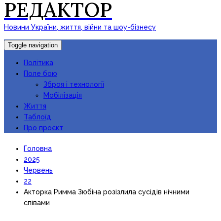
РЕДАКТОР
Новини України, життя, війни та шоу-бізнесу
Toggle navigation
Політика
Поле бою
Зброя і технології
Мобілізація
Життя
Таблоїд
Про проєкт
Головна
2025
Червень
22
Акторка Римма Зюбіна розізлила сусідів нічними
співами