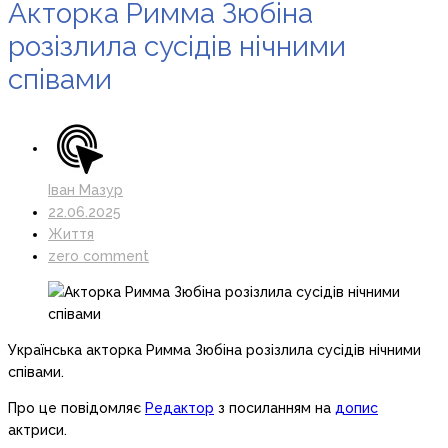
Акторка Римма Зюбіна
розізлила сусідів нічними
співами
Іван Мазур
22.06.2025
Життя
zero comment
Українська акторка Римма Зюбіна розізлила сусідів нічними
співами.
Про це повідомляє
Редактор
з посиланням на
допис
актриси.