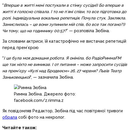
“
Вперше в житті мені постукали в стінку сусіди)) Бо вперше в
житті я голосно співала. І то не пʼяні співи, то все підготовка до
ролі. Індивідуальна вокальна репетиція. Почула стук. Заклякла.
Замислилась – це вони зупинили мій спів, бо все так погано?))
Чи тому, що на годиннику 00:57?
” — розповіла Зюбіна.
За словами актриси, їй катастрофічно не вистачає репетицій
перед прем’єрою
“
І це була моя домашня робота. Я оніміла, бо РадіоРиммаFM
ще так ніхто не вимикав. І от питання – може запросити сусідів
на прем’єру «Кулі над Бродвеєм» 26, 27 червня? Львів Театр
Заньковецької
“, — зазначила Зюбіна.
Римма Зюбіна. Джерело фото:
facebook.com/z.rimma.z
Як повідомляв Редактор, Зюбіна під час повітряної тривоги
обрала
собі фото на некролог.
Читайте також: