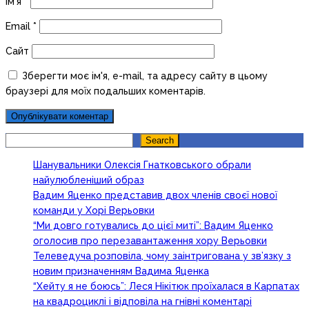
Ім'я
*
Email
*
Сайт
Зберегти моє ім'я, e-mail, та адресу сайту в цьому
браузері для моїх подальших коментарів.
Search
Search
Шанувальники Олексія Гнатковського обрали
найулюбленіший образ
Вадим Яценко представив двох членів своєї нової
команди у Хорі Верьовки
“Ми довго готувались до цієї миті”: Вадим Яценко
оголосив про перезавантаження хору Верьовки
Телеведуча розповіла, чому заінтригована у зв’язку з
новим призначенням Вадима Яценка
“Хейту я не боюсь”: Леся Нікітюк проїхалася в Карпатах
на квадроциклі і відповіла на гнівні коментарі