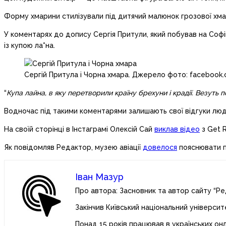
Форму хмарини стилізували під дитячий малюнок грозової хма
У коментарях до допису Сергія Притули, який побував на Софій
із купою ла*на.
Сергій Притула і Чорна хмара. Джерело фото: facebook.
“
Купа лайна, в яку перетворили країну брехуни і крадії. Везуть 
Водночас під такими коментарями залишають свої відгуки люд
На своїй сторінці в Інстаграмі Олексій Сай
виклав відео
з Get R
Як повідомляв Редактор, музею авіації
довелося
пояснювати по
Іван Мазур
Про автора: Засновник та автор сайту “Ре
Закінчив Київський національний університ
Понад 15 років працював в українських он