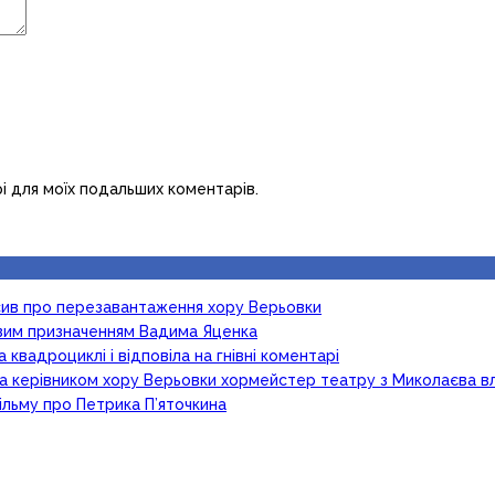
рі для моїх подальших коментарів.
осив про перезавантаження хору Верьовки
новим призначенням Вадима Яценка
 квадроциклі і відповіла на гнівні коментарі
ка керівником хору Верьовки хормейстер театру з Миколаєва в
ільму про Петрика П’яточкина