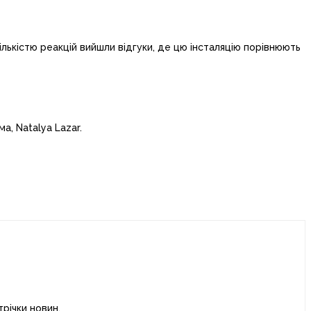
ількістю реакцій вийшли відгуки, де цю інсталяцію порівнюють
ма, Natalya Lazar.
річки новин.