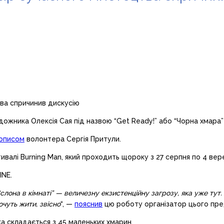
дожника Олексія Сая під назвою “Get Ready!” або “Чорна хмара”
описом
волонтера Сергія Притули.
алі Burning Man, який проходить щороку з 27 серпня по 4 вере
INE.
“слона в кімнаті” — величезну екзистенційну загрозу, яка уже ту
очуть жити, звісно
“, —
пояснив
цю роботу організатор цього пред
ка складається з 45 маленьких хмарин.