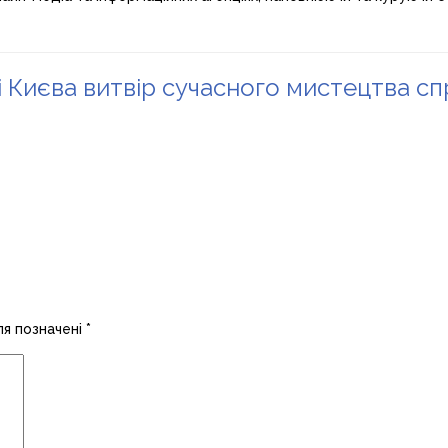
і Києва витвір сучасного мистецтва с
ля позначені
*