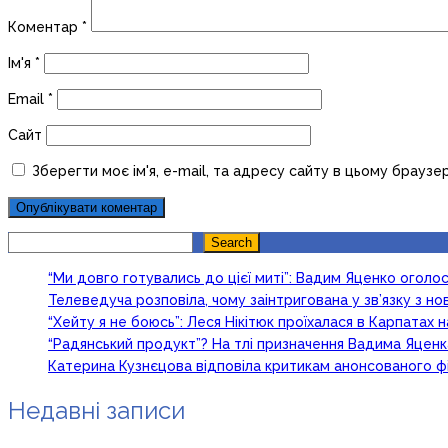
Коментар
*
Ім'я
*
Email
*
Сайт
Зберегти моє ім'я, e-mail, та адресу сайту в цьому браузе
Search
Search
“Ми довго готувались до цієї миті”: Вадим Яценко огол
Телеведуча розповіла, чому заінтригована у зв’язку з 
“Хейту я не боюсь”: Леся Нікітюк проїхалася в Карпатах на
“Радянський продукт”? На тлі призначення Вадима Яцен
Катерина Кузнєцова відповіла критикам анонсованого ф
Недавні записи