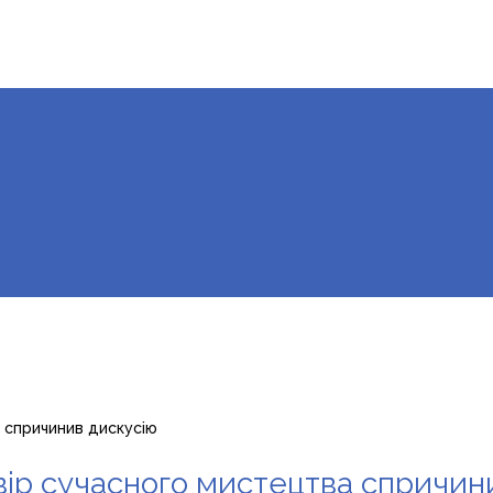
 спричинив дискусію
вір сучасного мистецтва спричин