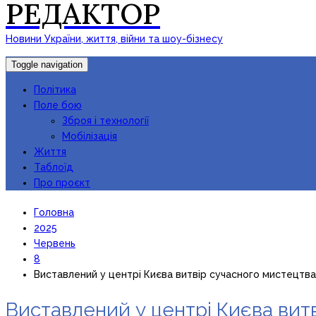
РЕДАКТОР
Новини України, життя, війни та шоу-бізнесу
Toggle navigation
Політика
Поле бою
Зброя і технології
Мобілізація
Життя
Таблоїд
Про проєкт
Головна
2025
Червень
8
Виставлений у центрі Києва витвір сучасного мистецтва
Виставлений у центрі Києва вит