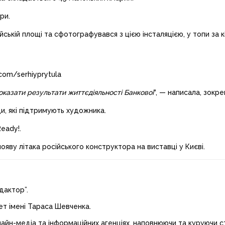
ри.
ській площі та сфотографувався з цією інсталяцією, у топи за к
com/serhiyprytula
показати результати життєдіяльності Банкової
“, — написала, зокре
и, які підтримують художника.
eady!.
яву літака російського конструктора на виставці у Києві.
дактор”.
ет імені Тараса Шевченка.
лайн-медіа та інформаційних агенціях, наповнюючи та куруючи ст