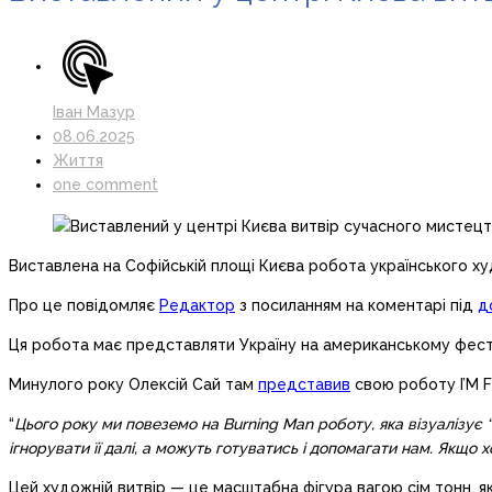
Іван Мазур
08.06.2025
Життя
one comment
Виставлена на Софійській площі Києва робота українського ху
Про це повідомляє
Редактор
з посиланням на коментарі під
д
Ця робота має представляти Україну на американському фестив
Минулого року Олексій Сай там
представив
свою роботу I’M F
“
Цього року ми повеземо на Burning Man роботу, яка візуалізує 
ігнорувати її далі, а можуть готуватись і допомагати нам. Якщо х
Цей художній витвір — це масштабна фігура вагою сім тонн, я