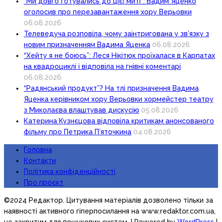
“Ми довго готувались до цієї миті”: Вадим Яценко
оголосив про перезавантаження хору Верьовки
06.08.2026
Телеведуча розповіла, чому заінтригована у зв’язку з
новим призначенням Вадима Яценка
06.08.2026
“Хейту я не боюсь”: Леся Нікітюк проїхалася в Карпатах
на квадроциклі і відповіла на гнівні коментарі
06.08.2026
“Радянський продукт”? На тлі призначення Вадима
Яценка керівником хору Верьовки хормейстер театру
з Миколаєва влаштував дискусію
05.08.2026
Катерина Кузнєцова відповіла критикам анонсованого
фільму про Петрика П’яточкина
04.08.2026
Головна
Контакти
Політика конфіденційності
Про проєкт
©2024 Редактор. Цитування матеріалів дозволено тільки за
наявності активного гіперпосилання на www.redaktor.com.ua,