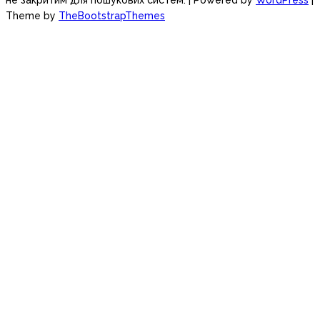
не закритим для пошукових систем.
| Powered by
WordPress
|
Theme by
TheBootstrapThemes