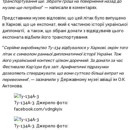
транспортування ще. Зібрати гроші на повернення назад до
музею ще потрібно!
” — написали в коментарях.
Представники музею відповіли, що цей літак було випущено
в Харкові, що це експонат, який є частиною історії української
дипломатії, а також, що зібрані донати з відвідувачів цього
експоната відбили його транспортування.
“
Серійне виробництво Ту-134 відбувалося у Харкові, окрім того
літак є символом ранньої дипломатичної історії України. Тож
його український контекст цілком доречний. За донати за час
Фестивалю Кар’єри був звіт. Арифметичні підрахунки
дозволяють стверджувати, що вони суттєво більші витрат на
перевезення
“, — зазначили у Державному музеї авіації ім О.К.
Антонова.
Ту-134А-3. Джерело фото:
facebook.com/vdngkyiv
Ту-134А-3. Джерело фото: