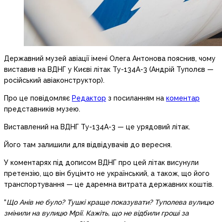
Державний музей авіації імені Олега Антонова пояснив, чому
виставив на ВДНГ у Києві літак Ту-134А-3 (Андрій Туполєв —
російський авіаконструктор).
Про це повідомляє
Редактор
з посиланням на
коментар
представників музею.
Виставлений на ВДНГ Ту-134А-3 — це урядовий літак.
Його там залишили для відвідувачів до вересня.
У коментарях під дописом ВДНГ про цей літак висунули
претензію, що він буцімто не український, а також, що його
транспортування — це даремна витрата державних коштів.
“
Що Анів не було? Тушкі краще показувати? Туполева вулицю
змінили на вулицю Мрії. Кажіть, що не відбили гроші за