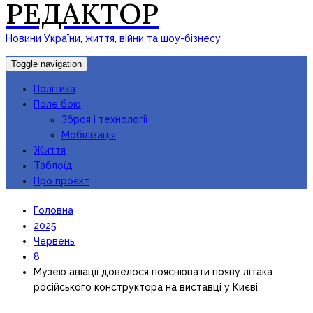
РЕДАКТОР
Новини України, життя, війни та шоу-бізнесу
Toggle navigation
Політика
Поле бою
Зброя і технології
Мобілізація
Життя
Таблоїд
Про проєкт
Головна
2025
Червень
8
Музею авіації довелося пояснювати появу літака
російського конструктора на виставці у Києві