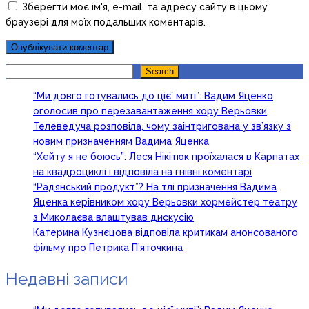
Зберегти моє ім'я, e-mail, та адресу сайту в цьому
браузері для моїх подальших коментарів.
Search
Search
“Ми довго готувались до цієї миті”: Вадим Яценко
оголосив про перезавантаження хору Верьовки
Телеведуча розповіла, чому заінтригована у зв’язку з
новим призначенням Вадима Яценка
“Хейту я не боюсь”: Леся Нікітюк проїхалася в Карпатах
на квадроциклі і відповіла на гнівні коментарі
“Радянський продукт”? На тлі призначення Вадима
Яценка керівником хору Верьовки хормейстер театру
з Миколаєва влаштував дискусію
Катерина Кузнєцова відповіла критикам анонсованого
фільму про Петрика П’яточкина
Недавні записи