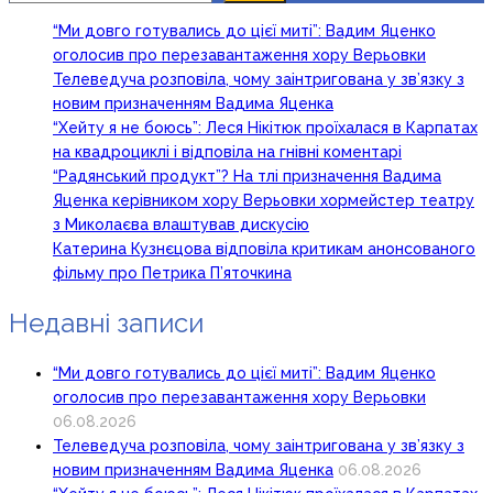
“Ми довго готувались до цієї миті”: Вадим Яценко
оголосив про перезавантаження хору Верьовки
Телеведуча розповіла, чому заінтригована у зв’язку з
новим призначенням Вадима Яценка
“Хейту я не боюсь”: Леся Нікітюк проїхалася в Карпатах
на квадроциклі і відповіла на гнівні коментарі
“Радянський продукт”? На тлі призначення Вадима
Яценка керівником хору Верьовки хормейстер театру
з Миколаєва влаштував дискусію
Катерина Кузнєцова відповіла критикам анонсованого
фільму про Петрика П’яточкина
Недавні записи
“Ми довго готувались до цієї миті”: Вадим Яценко
оголосив про перезавантаження хору Верьовки
06.08.2026
Телеведуча розповіла, чому заінтригована у зв’язку з
новим призначенням Вадима Яценка
06.08.2026