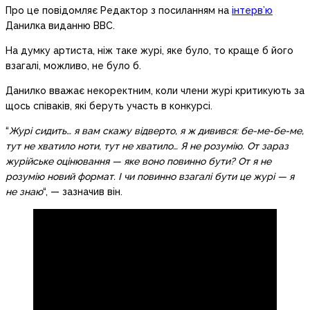
Про це повідомляє Редактор з посиланням на
інтерв’ю
Данилка виданню BBC.
На думку артиста, ніж таке журі, яке було, то краще б його
взагалі, можливо, не було б.
Данилко вважає некоректним, коли члени журі критикують за
щось співаків, які беруть участь в конкурсі.
“
Журі сидить… я вам скажу відверто, я ж дивився: бе-ме-бе-ме,
тут не хватило ноти, тут не хватило… Я не розумію. От зараз
журійське оцінювання — яке воно повинно бути? От я не
розумію новий формат. І чи повинно взагалі бути це журі — я
не знаю
“, — зазначив він.