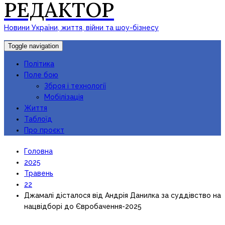
РЕДАКТОР
Новини України, життя, війни та шоу-бізнесу
Toggle navigation
Політика
Поле бою
Зброя і технології
Мобілізація
Життя
Таблоїд
Про проєкт
Головна
2025
Травень
22
Джамалі дісталося від Андрія Данилка за суддівство на
нацвідборі до Євробачення-2025