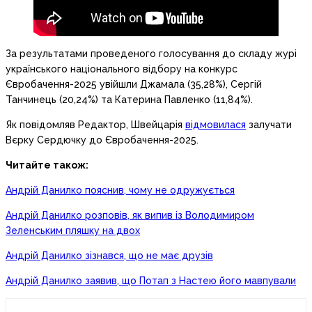
За результатами проведеного голосування до складу журі
українського національного відбору на конкурс
Євробачення-2025 увійшли Джамала (35,28%), Сергій
Танчинець (20,24%) та Катерина Павленко (11,84%).
Як повідомляв Редактор, Швейцарія
відмовилася
залучати
Вєрку Сердючку до Євробачення-2025.
Читайте також:
Андрій Данилко пояснив, чому не одружується
Андрій Данилко розповів, як випив із Володимиром
Зеленським пляшку на двох
Андрій Данилко зізнався, що не має друзів
Андрій Данилко заявив, що Потап з Настею його мавпували