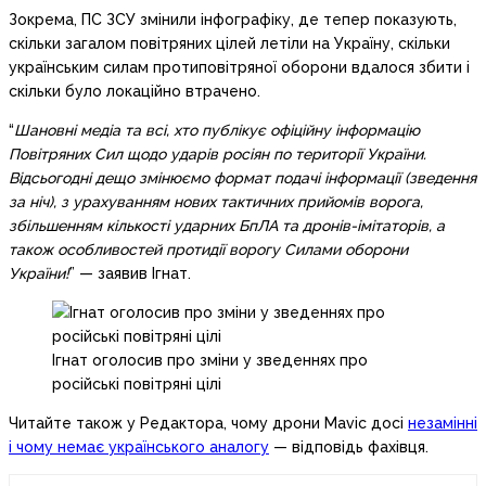
Зокрема, ПС ЗСУ змінили інфографіку, де тепер показують,
скільки загалом повітряних цілей летіли на Україну, скільки
українським силам протиповітряної оборони вдалося збити і
скільки було локаційно втрачено.
“
Шановні медіа та всі, хто публікує офіційну інформацію
Повітряних Сил щодо ударів росіян по території України.
Відсьогодні дещо змінюємо формат подачі інформації (зведення
за ніч), з урахуванням нових тактичних прийомів ворога,
збільшенням кількості ударних БпЛА та дронів-імітаторів, а
також особливостей протидії ворогу Силами оборони
України!
” — заявив Ігнат.
Ігнат оголосив про зміни у зведеннях про
російські повітряні цілі
Читайте також у Редактора, чому дрони Mavic досі
незамінні
і чому немає українського аналогу
— відповідь фахівця.