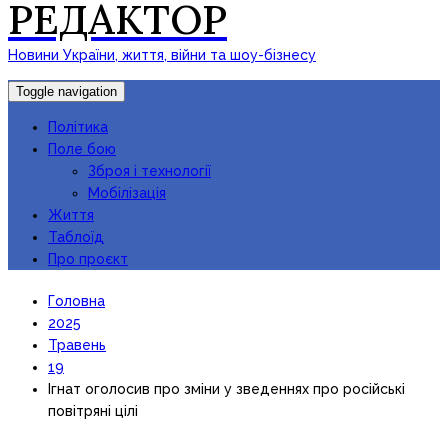
РЕДАКТОР
Новини України, життя, війни та шоу-бізнесу
Toggle navigation
Політика
Поле бою
Зброя і технології
Мобілізація
Життя
Таблоїд
Про проєкт
Головна
2025
Травень
19
Ігнат оголосив про зміни у зведеннях про російські
повітряні цілі