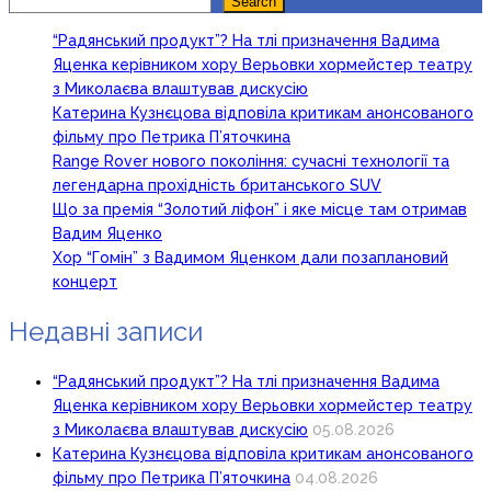
Search
Search
“Радянський продукт”? На тлі призначення Вадима
Яценка керівником хору Верьовки хормейстер театру
з Миколаєва влаштував дискусію
Катерина Кузнєцова відповіла критикам анонсованого
фільму про Петрика П’яточкина
Range Rover нового покоління: сучасні технології та
легендарна прохідність британського SUV
Що за премія “Золотий ліфон” і яке місце там отримав
Вадим Яценко
Хор “Гомін” з Вадимом Яценком дали позаплановий
концерт
Недавні записи
“Радянський продукт”? На тлі призначення Вадима
Яценка керівником хору Верьовки хормейстер театру
з Миколаєва влаштував дискусію
05.08.2026
Катерина Кузнєцова відповіла критикам анонсованого
фільму про Петрика П’яточкина
04.08.2026