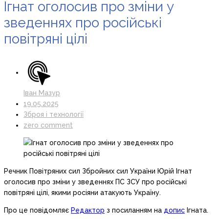
Ігнат оголосив про зміни у
зведеннях про російські
повітряні цілі
Іван Мазур
19.05.2025
Зброя і технології
zero comment
Речник Повітряних сил Збройних сил України Юрій Ігнат
оголосив про зміни у зведеннях ПС ЗСУ про російські
повітряні цілі, якими росіяни атакують Україну.
Про це повідомляє
Редактор
з посиланням на
допис
Ігната.