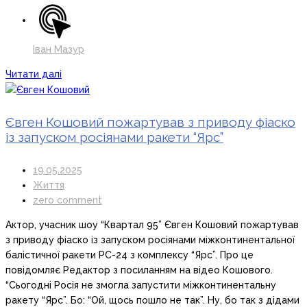
Іван Мазур
Читати далі
Євген Кошовий пожартував з приводу фіаско
із запуском росіянами ракети “Ярс”
19.05.2025
Життя
zero comment
Актор, учасник шоу “Квартал 95” Євген Кошовий пожартував
з приводу фіаско із запуском росіянами міжконтинентальної
балістичної ракети РС-24 з комплексу “Ярс”. Про це
повідомляє Редактор з посиланням на відео Кошового.
“Сьогодні Росія не змогла запустити міжконтинентальну
ракету “Ярс”. Бо: “Ой, щось пошло не так”. Ну, бо так з дідами