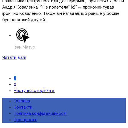
начальника Центру протидії дезінформації при РНБО України
Андрія Коваленка. “”Не полетела” (с)” — прокоментував
іронічно Коваленко. Також він нагадав, що раніше у росіян
був невдалий другий…
Іван Мазур
Читати далі
1
2
Наступна сторінка »
Головна
Контакти
Політика конфіденційності
Про проєкт