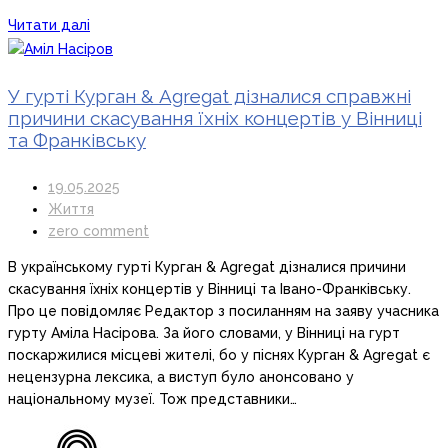
Читати далі
У гурті Курган & Agregat дізналися справжні
причини скасування їхніх концертів у Вінниці
та Франківську
19.05.2025
Життя
zero comment
В українському гурті Курган & Agregat дізналися причини
скасування їхніх концертів у Вінниці та Івано-Франківську.
Про це повідомляє Редактор з посиланням на заяву учасника
гурту Аміла Насірова. За його словами, у Вінниці на гурт
поскаржилися місцеві жителі, бо у піснях Курган & Agregat є
нецензурна лексика, а виступ було анонсовано у
національному музеї. Тож представники…