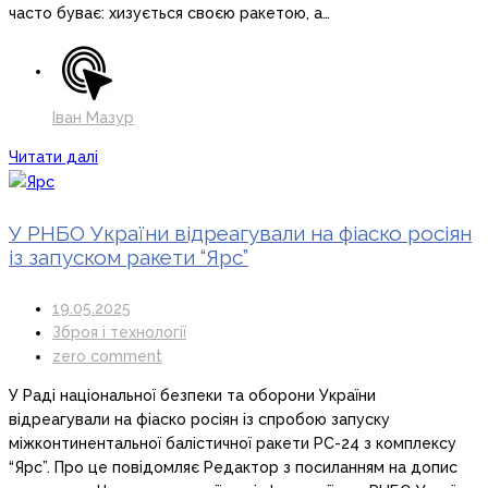
часто буває: хизується своєю ракетою, а…
Іван Мазур
Читати далі
У РНБО України відреагували на фіаско росіян
із запуском ракети “Ярс”
19.05.2025
Зброя і технології
zero comment
У Раді національної безпеки та оборони України
відреагували на фіаско росіян із спробою запуску
міжконтинентальної балістичної ракети РС-24 з комплексу
“Ярс”. Про це повідомляє Редактор з посиланням на допис