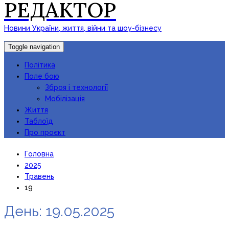
РЕДАКТОР
Новини України, життя, війни та шоу-бізнесу
Toggle navigation
Політика
Поле бою
Зброя і технології
Мобілізація
Життя
Таблоїд
Про проєкт
Головна
2025
Травень
19
День:
19.05.2025