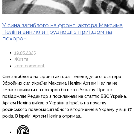
У сина загиблого на фронті актора Максима
Неліпи виникли труднощі з приїздом на
похорон
19.05.2025
Життя
zero comment
Син загиблого на фронті актора, телеведучого, офіцера
Збройних сил України Максима Неліпи Артем Неліпа не
зможе приїхати на похорон батька в Україну. Про це
повідомляє Редактор з посиланням на статтю BBC Україна.
Артем Неліпа виїхав з України в Ізраїль на початку
російського повномасштабного вторгнення в Україну у віці 17
років. В Ізраїлі Артем Неліпа отримав…