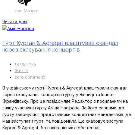
Іван Мазур
Читати далі
Гурт Курган & Agregat влаштував скандал
через скасування концертів
19.05.2025
Життя
zero comment
В українському гурті Курган & Agregat влаштували скандал
через скасування концертів гурту у Вінниці та Івано-
Франківську. Про це повідомляє Редактор з посиланням на
заяву учасника гурту Аміла Насірова. За його словами, до
гурту звернулися представники концертних майданчиків, де
мав виступати гурт, та повідомили, що скасовує виступи
Курган & Agregat, бо в їхніх піснях є обсценна…