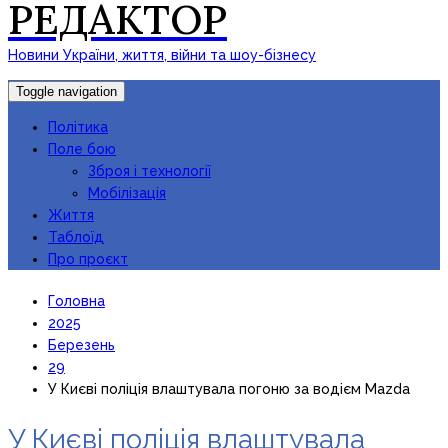
РЕДАКТОР
Новини України, життя, війни та шоу-бізнесу
Toggle navigation
Політика
Поле бою
Зброя і технології
Мобілізація
Життя
Таблоїд
Про проєкт
Головна
2025
Березень
29
У Києві поліція влаштувала погоню за водієм Mazda
У Києві поліція влаштувала