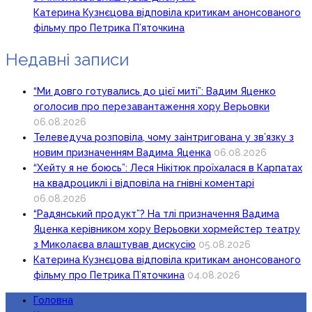
Катерина Кузнєцова відповіла критикам анонсованого
фільму про Петрика П’яточкина
Недавні записи
“Ми довго готувались до цієї миті”: Вадим Яценко
оголосив про перезавантаження хору Верьовки
06.08.2026
Телеведуча розповіла, чому заінтригована у зв’язку з
новим призначенням Вадима Яценка
06.08.2026
“Хейту я не боюсь”: Леся Нікітюк проїхалася в Карпатах
на квадроциклі і відповіла на гнівні коментарі
06.08.2026
“Радянський продукт”? На тлі призначення Вадима
Яценка керівником хору Верьовки хормейстер театру
з Миколаєва влаштував дискусію
05.08.2026
Катерина Кузнєцова відповіла критикам анонсованого
фільму про Петрика П’яточкина
04.08.2026
Головна