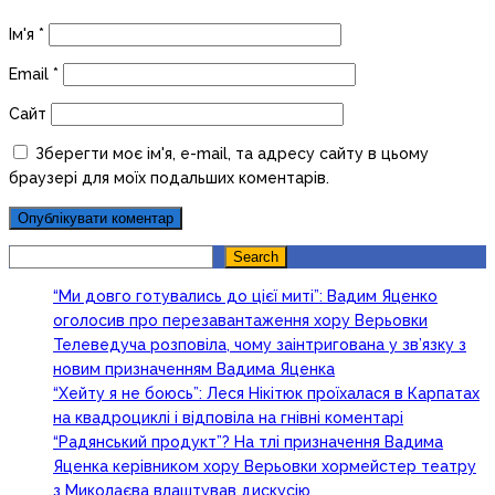
Ім'я
*
Email
*
Сайт
Зберегти моє ім'я, e-mail, та адресу сайту в цьому
браузері для моїх подальших коментарів.
Search
Search
“Ми довго готувались до цієї миті”: Вадим Яценко
оголосив про перезавантаження хору Верьовки
Телеведуча розповіла, чому заінтригована у зв’язку з
новим призначенням Вадима Яценка
“Хейту я не боюсь”: Леся Нікітюк проїхалася в Карпатах
на квадроциклі і відповіла на гнівні коментарі
“Радянський продукт”? На тлі призначення Вадима
Яценка керівником хору Верьовки хормейстер театру
з Миколаєва влаштував дискусію