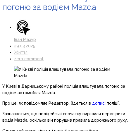
погоню за водієм Mazda
Іван Мазур
29.03.2025
Життя
zero comment
У Києві в Дарницькому районі поліція влаштувала погоню за
водієм автомобіля Mazda.
Про це, як повідомляє Редактор, йдеться в
дописі
поліції.
Зазначається, що поліцейські спочатку вирішили перевірити
водія Mazda, оскільки він порушив правила дорожнього руху.
Однак той почав тікати, і поліції довелося його