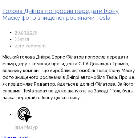
Голова Дніпра попросив передати Ілону
Маску фото знищеної росіянами Tesla
29.03.2025
Життя
zero comment
Міський голова Дніпра Борис Філатов попросив передати
мільярдеру з команди президента США Дональда Трампа,
власнику компанії, що виробляє автомобілі Tesla, Ілону Маску
фото знищеного росіянами в Дніпрі автомобіля Tesla. Про це,
як повідомляє Редактор, йдеться в дописі Філатова. За його
словами, Tesla зараз не дуже шанують на Заході. “Тож, будь
ласка, передайте Ілону цю світлину….
Іван Мазур