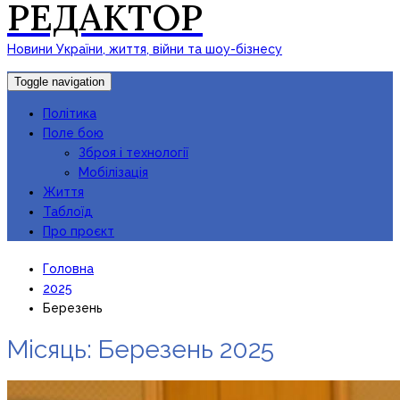
РЕДАКТОР
Новини України, життя, війни та шоу-бізнесу
Toggle navigation
Політика
Поле бою
Зброя і технології
Мобілізація
Життя
Таблоїд
Про проєкт
Головна
2025
Березень
Місяць:
Березень 2025