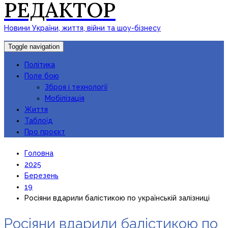
РЕДАКТОР
Новини України, життя, війни та шоу-бізнесу
Toggle navigation
Політика
Поле бою
Зброя і технології
Мобілізація
Життя
Таблоїд
Про проєкт
Головна
2025
Березень
19
Росіяни вдарили балістикою по українській залізниці
Росіяни вдарили балістикою по