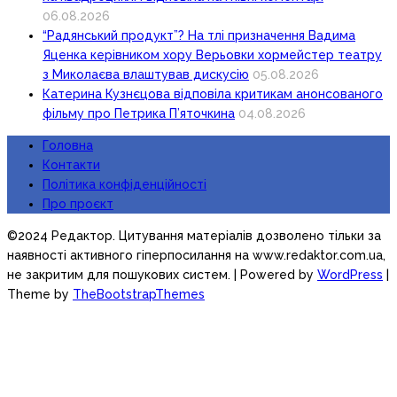
06.08.2026
“Радянський продукт”? На тлі призначення Вадима
Яценка керівником хору Верьовки хормейстер театру
з Миколаєва влаштував дискусію
05.08.2026
Катерина Кузнєцова відповіла критикам анонсованого
фільму про Петрика П’яточкина
04.08.2026
Головна
Контакти
Політика конфіденційності
Про проєкт
©2024 Редактор. Цитування матеріалів дозволено тільки за
наявності активного гіперпосилання на www.redaktor.com.ua,
не закритим для пошукових систем.
| Powered by
WordPress
|
Theme by
TheBootstrapThemes