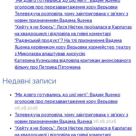
“Ми довго готувались до цієї миті”: Вадим Яценко
оголосив про перезавантаження хору Верьовки
Телеведуча розповіла, чому заінтригована у зв’язку з
новим призначенням Вадима Яценка
“Хейту я не боюсь”: Леся Нікітюк проїхалася в Карпатах
на квадроциклі і відповіла на гнівні коментарі
“Радянський продукт”? На тлі призначення Вадима
Яценка керівником хору Верьовки хормейстер театру
з Миколаєва влаштував дискусію
Катерина Кузнєцова відповіла критикам анонсованого
фільму про Петрика П’яточкина
Недавні записи
“Ми довго готувались до цієї миті”: Вадим Яценко
оголосив про перезавантаження хору Верьовки
06.08.2026
Телеведуча розповіла, чому заінтригована у зв’язку з
новим призначенням Вадима Яценка
06.08.2026
“Хейту я не боюсь”: Леся Нікітюк проїхалася в Карпатах
на квадроциклі і відповіла на гнівні коментарі