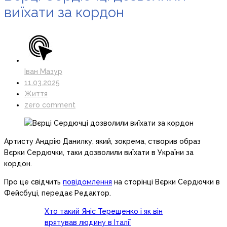
виїхати за кордон
Іван Мазур
11.03.2025
Життя
zero comment
Артисту Андрію Данилку, який, зокрема, створив образ
Вєрки Сердючки, таки дозволили виїхати в України за
кордон.
Про це свідчить
повідомлення
на сторінці Вєрки Сердючки в
Фейсбуці, передає Редактор.
Хто такий Яніс Терещенко і як він
врятував людину в Італії