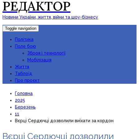
РЕДАКТОР
Новини України, життя, війни та шоу-бізнесу
Toggle navigation
Політика
Поле бою
Зброя і технології
Мобілізація
Життя
Таблоїд
Про проєкт
Головна
2025
Березень
11
Вєрці Сердючці дозволили виїхати за кордон
Вєрці Сердючці дозволили