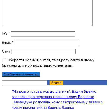
Ім'я
*
Email
*
Сайт
Зберегти моє ім'я, e-mail, та адресу сайту в цьому
браузері для моїх подальших коментарів.
Search
Search
“Ми довго готувались до цієї миті”: Вадим Яценко
оголосив про перезавантаження хору Верьовки
Телеведуча розповіла, чому заінтригована у зв’язку з
новим призначенням Вадима Яценка