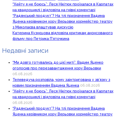
“Хейту я не боюсь”: Леся Нікітюк проїхалася в Карпатах
на квадроциклі і відповіла на гнівні коментарі
“Радянський продукт”? На тлі призначення Вадима
Яценка керівником хору Верьовки хормейстер театру
з Миколаєва влаштував дискусію
Катерина Кузнєцова відповіла критикам анонсованого
фільму про Петрика П’яточкина
Недавні записи
“Ми довго готувались до цієї миті”: Вадим Яценко
оголосив про перезавантаження хору Верьовки
06.08.2026
Телеведуча розповіла, чому заінтригована у зв’язку з
новим призначенням Вадима Яценка
06.08.2026
“Хейту я не боюсь”: Леся Нікітюк проїхалася в Карпатах
на квадроциклі і відповіла на гнівні коментарі
06.08.2026
“Радянський продукт”? На тлі призначення Вадима
Яценка керівником хору Верьовки хормейстер театру