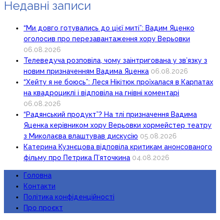
Недавні записи
“Ми довго готувались до цієї миті”: Вадим Яценко
оголосив про перезавантаження хору Верьовки
06.08.2026
Телеведуча розповіла, чому заінтригована у зв’язку з
новим призначенням Вадима Яценка
06.08.2026
“Хейту я не боюсь”: Леся Нікітюк проїхалася в Карпатах
на квадроциклі і відповіла на гнівні коментарі
06.08.2026
“Радянський продукт”? На тлі призначення Вадима
Яценка керівником хору Верьовки хормейстер театру
з Миколаєва влаштував дискусію
05.08.2026
Катерина Кузнєцова відповіла критикам анонсованого
фільму про Петрика П’яточкина
04.08.2026
Головна
Контакти
Політика конфіденційності
Про проєкт