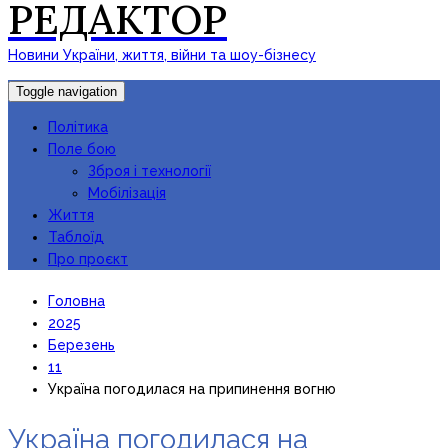
РЕДАКТОР
Новини України, життя, війни та шоу-бізнесу
Toggle navigation
Політика
Поле бою
Зброя і технології
Мобілізація
Життя
Таблоїд
Про проєкт
Головна
2025
Березень
11
Україна погодилася на припинення вогню
Україна погодилася на