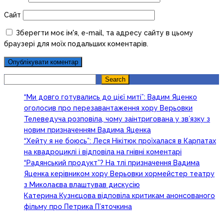
Сайт
Зберегти моє ім'я, e-mail, та адресу сайту в цьому
браузері для моїх подальших коментарів.
Search
Search
“Ми довго готувались до цієї миті”: Вадим Яценко
оголосив про перезавантаження хору Верьовки
Телеведуча розповіла, чому заінтригована у зв’язку з
новим призначенням Вадима Яценка
“Хейту я не боюсь”: Леся Нікітюк проїхалася в Карпатах
на квадроциклі і відповіла на гнівні коментарі
“Радянський продукт”? На тлі призначення Вадима
Яценка керівником хору Верьовки хормейстер театру
з Миколаєва влаштував дискусію
Катерина Кузнєцова відповіла критикам анонсованого
фільму про Петрика П’яточкина