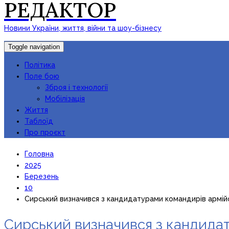
РЕДАКТОР
Новини України, життя, війни та шоу-бізнесу
Toggle navigation
Політика
Поле бою
Зброя і технології
Мобілізація
Життя
Таблоїд
Про проєкт
Головна
2025
Березень
10
Сирський визначився з кандидатурами командирів армійс
Сирський визначився з кандидат