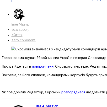
Іван Мазур
10.03.2025
Життя
zero comment
Головнокомандувач Збройних сил України генерал Олександр С
Про це йдеться в
повідомленні
Сирського, передає Редактор.
Зокрема, за його словами, командирами корпусів будуть призн
Як повідомляв Редактор, Сирський
розпорядився
наздогнати р
Іван Мазур