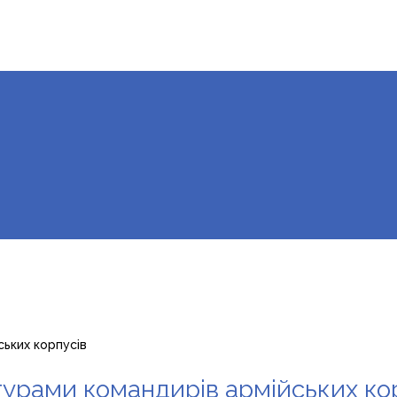
ьких корпусів
урами командирів армійських ко