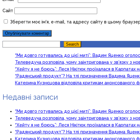
Сайт
Зберегти моє ім'я, e-mail, та адресу сайту в цьому браузе
Search
Search
“Ми довго готувались до цієї миті”: Вадим Яценко огол
Телеведуча розповіла, чому заінтригована у зв’язку з 
“Хейту я не боюсь”: Леся Нікітюк проїхалася в Карпатах на
“Радянський продукт”? На тлі призначення Вадима Яцен
Катерина Кузнєцова відповіла критикам анонсованого ф
Недавні записи
“Ми довго готувались до цієї миті”: Вадим Яценко огол
Телеведуча розповіла, чому заінтригована у зв’язку з 
“Хейту я не боюсь”: Леся Нікітюк проїхалася в Карпатах на
“Радянський продукт”? На тлі призначення Вадима Яцен
Катерина Кузнєцова відповіла критикам анонсованого ф