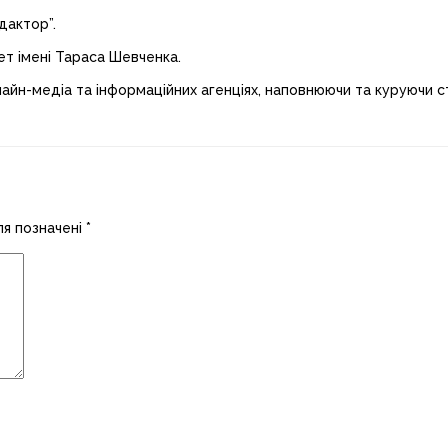
дактор”.
ет імені Тараса Шевченка.
лайн-медіа та інформаційних агенціях, наповнюючи та куруючи ст
ля позначені
*