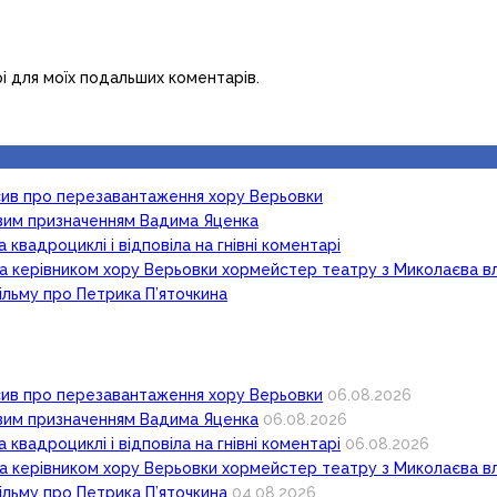
рі для моїх подальших коментарів.
осив про перезавантаження хору Верьовки
новим призначенням Вадима Яценка
 квадроциклі і відповіла на гнівні коментарі
ка керівником хору Верьовки хормейстер театру з Миколаєва в
ільму про Петрика П’яточкина
осив про перезавантаження хору Верьовки
06.08.2026
новим призначенням Вадима Яценка
06.08.2026
 квадроциклі і відповіла на гнівні коментарі
06.08.2026
ка керівником хору Верьовки хормейстер театру з Миколаєва в
ільму про Петрика П’яточкина
04.08.2026