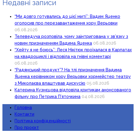
Недавні записи
“Ми довго готувались до цієї миті”: Вадим Яценко
оголосив про перезавантаження хору Верьовки
06.08.2026
Телеведуча розповіла, чому заінтригована у зв’язку з
новим призначенням Вадима Яценка
06.08.2026
“Хейту я не боюсь”: Леся Нікітюк проїхалася в Карпатах
на квадроциклі і відповіла на гнівні коментарі
06.08.2026
“Радянський продукт”? На тлі призначення Вадима
Яценка керівником хору Верьовки хормейстер театру
з Миколаєва влаштував дискусію
05.08.2026
Катерина Кузнєцова відповіла критикам анонсованого
фільму про Петрика П’яточкина
04.08.2026
Головна
Контакти
Політика конфіденційності
Про проєкт