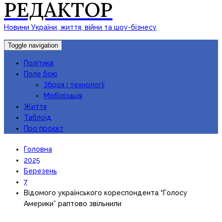
РЕДАКТОР
Новини України, життя, війни та шоу-бізнесу
Toggle navigation
Політика
Поле бою
Зброя і технології
Мобілізація
Життя
Таблоїд
Про проєкт
Головна
2025
Березень
7
Відомого українського кореспондента “Голосу
Америки” раптово звільнили