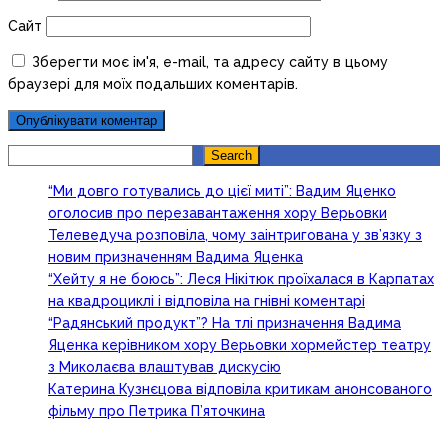
Сайт
Зберегти моє ім'я, e-mail, та адресу сайту в цьому
браузері для моїх подальших коментарів.
Search
Search
“Ми довго готувались до цієї миті”: Вадим Яценко
оголосив про перезавантаження хору Верьовки
Телеведуча розповіла, чому заінтригована у зв’язку з
новим призначенням Вадима Яценка
“Хейту я не боюсь”: Леся Нікітюк проїхалася в Карпатах
на квадроциклі і відповіла на гнівні коментарі
“Радянський продукт”? На тлі призначення Вадима
Яценка керівником хору Верьовки хормейстер театру
з Миколаєва влаштував дискусію
Катерина Кузнєцова відповіла критикам анонсованого
фільму про Петрика П’яточкина