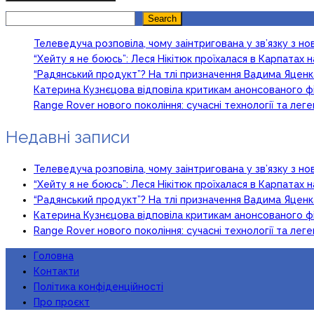
Search
Search
Телеведуча розповіла, чому заінтригована у зв’язку з 
“Хейту я не боюсь”: Леся Нікітюк проїхалася в Карпатах на
“Радянський продукт”? На тлі призначення Вадима Яцен
Катерина Кузнєцова відповіла критикам анонсованого ф
Range Rover нового покоління: сучасні технології та ле
Недавні записи
Телеведуча розповіла, чому заінтригована у зв’язку з 
“Хейту я не боюсь”: Леся Нікітюк проїхалася в Карпатах на
“Радянський продукт”? На тлі призначення Вадима Яцен
Катерина Кузнєцова відповіла критикам анонсованого ф
Range Rover нового покоління: сучасні технології та ле
Головна
Контакти
Політика конфіденційності
Про проєкт