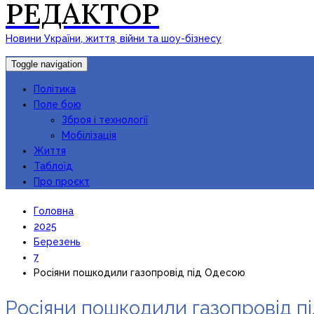
РЕДАКТОР
Новини України, життя, війни та шоу-бізнесу
Toggle navigation
Політика
Поле бою
Зброя і технології
Мобілізація
Життя
Таблоїд
Про проєкт
Головна
2025
Березень
7
Росіяни пошкодили газопровід під Одесою
Росіяни пошкодили газопровід п