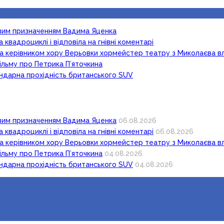
новим призначенням Вадима Яценка
 квадроциклі і відповіла на гнівні коментарі
ка керівником хору Верьовки хормейстер театру з Миколаєва в
ільму про Петрика П’яточкина
гендарна прохідність британського SUV
новим призначенням Вадима Яценка
06.08.2026
 квадроциклі і відповіла на гнівні коментарі
06.08.2026
ка керівником хору Верьовки хормейстер театру з Миколаєва в
ільму про Петрика П’яточкина
04.08.2026
гендарна прохідність британського SUV
04.08.2026