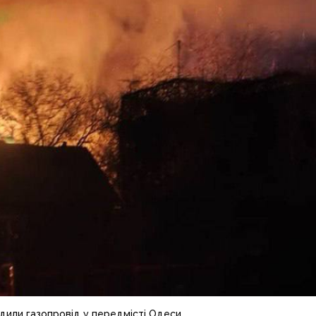
дили газопровід у передмісті Одеси.