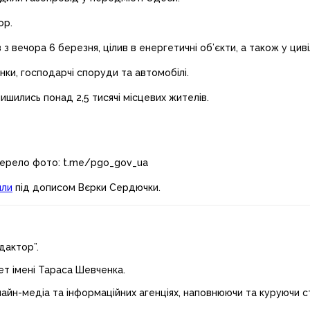
ор.
 з вечора 6 березня, цілив в енергетичні об’єкти, а також у цив
нки, господарчі споруди та автомобілі.
ишились понад 2,5 тисячі місцевих жителів.
жерело фото: t.me/pgo_gov_ua
или
під дописом Вєрки Сердючки.
дактор”.
ет імені Тараса Шевченка.
лайн-медіа та інформаційних агенціях, наповнюючи та куруючи ст