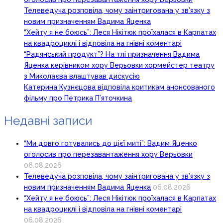
Телеведуча розповіла, чому заінтригована у зв’язку з
новим призначенням Вадима Яценка
“Хейту я не боюсь”: Леся Нікітюк проїхалася в Карпатах
на квадроциклі і відповіла на гнівні коментарі
“Радянський продукт”? На тлі призначення Вадима
Яценка керівником хору Верьовки хормейстер театру
з Миколаєва влаштував дискусію
Катерина Кузнєцова відповіла критикам анонсованого
фільму про Петрика П’яточкина
Недавні записи
“Ми довго готувались до цієї миті”: Вадим Яценко
оголосив про перезавантаження хору Верьовки
06.08.2026
Телеведуча розповіла, чому заінтригована у зв’язку з
новим призначенням Вадима Яценка
06.08.2026
“Хейту я не боюсь”: Леся Нікітюк проїхалася в Карпатах
на квадроциклі і відповіла на гнівні коментарі
06.08.2026