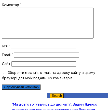
Коментар
*
Ім'я
*
Email
*
Сайт
Зберегти моє ім'я, e-mail, та адресу сайту в цьому
браузері для моїх подальших коментарів.
Search
Search
“Ми довго готувались до цієї миті”: Вадим Яценко
оголосив про перезавантаження хору Верьовки