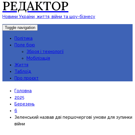
РЕДАКТОР
Новини України, життя, війни та шоу-бізнесу
Toggle navigation
Політика
Поле бою
Зброя і технології
Мобілізація
Життя
Таблоїд
Про проєкт
Головна
2025
Березень
6
Зеленський назвав дві першочергові умови для зупинки
війни