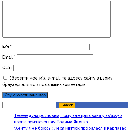
Ім'я
*
Email
*
Сайт
Зберегти моє ім'я, e-mail, та адресу сайту в цьому
браузері для моїх подальших коментарів.
Search
Search
Телеведуча розповіла, чому заінтригована у зв’язку з
новим призначенням Вадима Яценка
“Хейту я не боюсь”: Леся Нікітюк проїхалася в Карпатах