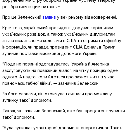
доручення міністру оборони України Рустему Умєрову
розібратися із цим питанням.
Про це Зеленський
заявив
у вечірньому відеозверненні.
Крім того, український президент доручив керівникам
українських розвідок, а також українським дипломатам
зв’язатись зі своїми колегами в США та отримати офіційну
інформацію, чи правда президент США Дональд Трамп
зупинив поставки військової допомоги Україні.
“Люди не повинні здогадуватись. Україна й Америка
заслуговують на поважний діалог, на чітку позицію одне
одного. А надто, коли йдеться про захист життів у час
повномасштабної війни”, — зазначив Зеленский.
За його словами, він отримував сигнали про можливу
зупинку такої допомоги.
Також, як зазначив Зеленський, вже був прецедент зупинки
такої допомоги.
“Була зупинка гуманітарної допомоги, енергетичної. Також