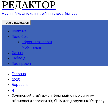
РЕДАКТОР
Новини України, життя, війни та шоу-бізнесу
Toggle navigation
Політика
Поле бою
Зброя і технології
Мобілізація
Життя
Таблоїд
Про проєкт
Головна
2025
Березень
4
Зеленський у зв’язку з інформацією про зупинку
військової допомоги від США дав доручення Умєрову