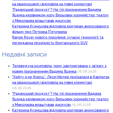
на квадроциклі і відповіла на гнівні коментарі
“Радянський продукт”? На тлі призначення Вадима
Яценка керівником хору Верьовки хормейстер театру
з Миколаєва влаштував дискусію
Катерина Кузнєцова відповіла критикам анонсованого
фільму про Петрика П’яточкина
Range Rover нового покоління: сучасні технології та
легендарна прохідність британського SUV
Недавні записи
Телеведуча розповіла, чому заінтригована у зв’язку з
новим призначенням Вадима Яценка
06.08.2026
“Хейту я не боюсь”: Леся Нікітюк проїхалася в Карпатах
на квадроциклі і відповіла на гнівні коментарі
06.08.2026
“Радянський продукт”? На тлі призначення Вадима
Яценка керівником хору Верьовки хормейстер театру
з Миколаєва влаштував дискусію
05.08.2026
Катерина Кузнєцова відповіла критикам анонсованого