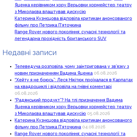
Яценка керівником хору Верьовки хормейстер театру
з Миколаєва влаштував дискусію
Катерина Кузнєцова відповіла критикам анонсованого
фільму про Петрика П’яточкина
Range Rover нового покоління: сучасні технології та
легендарна прохідність британського SUV
Недавні записи
Телеведуча розповіла, чому заінтригована у зв’язку з
новим призначенням Вадима Яценка
06.08.2026
“Хейту я не боюсь”: Леся Нікітюк проїхалася в Карпатах
на квадроциклі і відповіла на гнівні коментарі
06.08.2026
“Радянський продукт”? На тлі призначення Вадима
Яценка керівником хору Верьовки хормейстер театру
з Миколаєва влаштував дискусію
05.08.2026
Катерина Кузнєцова відповіла критикам анонсованого
фільму про Петрика П’яточкина
04.08.2026
Range Rover нового покоління: сучасні технології та