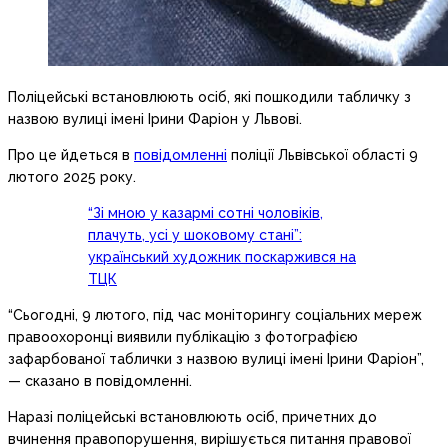
Поліцейські встановлюють осіб, які пошкодили табличку з
назвою вулиці імені Ірини Фаріон у Львові.
Про це йдеться в
повідомленні
поліції Львівської області 9
лютого 2025 року.
“Зі мною у казармі сотні чоловіків,
плачуть, усі у шоковому стані”:
український художник поскаржився на
ТЦК
“Сьогодні, 9 лютого, під час моніторингу соціальних мереж
правоохоронці виявили публікацію з фотографією
зафарбованої таблички з назвою вулиці імені Ірини Фаріон”,
— сказано в повідомленні.
Наразі поліцейські встановлюють осіб, причетних до
вчинення правопорушення, вирішується питання правової