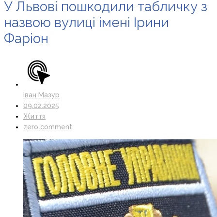
У Львові пошкодили табличку з
назвою вулиці імені Ірини
Фаріон
Іван Мазур
09.02.2025
Життя
zero comment