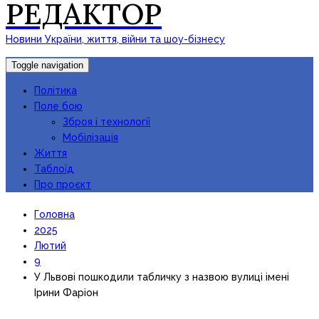
РЕДАКТОР
Новини України, життя, війни та шоу-бізнесу
Toggle navigation
Політика
Поле бою
Зброя і технології
Мобілізація
Життя
Таблоїд
Про проєкт
Головна
2025
Лютий
9
У Львові пошкодили табличку з назвою вулиці імені
Ірини Фаріон