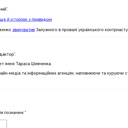
ний”.
ще й історією з привидом
.
уженко
звинуватив
Залужного в провалі українського контрнаступ
дактор”.
ет імені Тараса Шевченка.
лайн-медіа та інформаційних агенціях, наповнюючи та куруючи ст
ля позначені
*