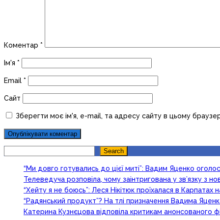
Коментар
*
Ім'я
*
Email
*
Сайт
Зберегти моє ім'я, e-mail, та адресу сайту в цьому браузе
Search
Search
“Ми довго готувались до цієї миті”: Вадим Яценко огол
Телеведуча розповіла, чому заінтригована у зв’язку з 
“Хейту я не боюсь”: Леся Нікітюк проїхалася в Карпатах на
“Радянський продукт”? На тлі призначення Вадима Яцен
Катерина Кузнєцова відповіла критикам анонсованого ф