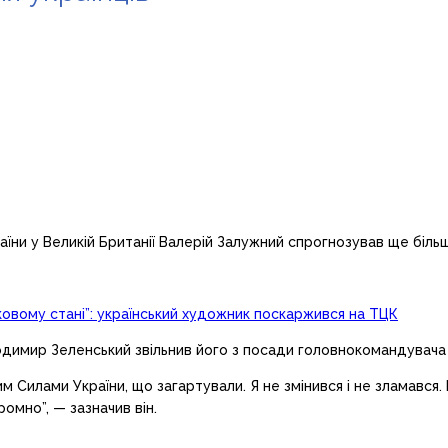
ни у Великій Британії Валерій Залужний спрогнозував ще більш в
 шоковому стані”: український художник поскаржився на ТЦК
одимир Зеленський звільнив його з посади головнокомандувача
им Силами України, що загартували. Я не змінився і не зламався
омно”, — зазначив він.