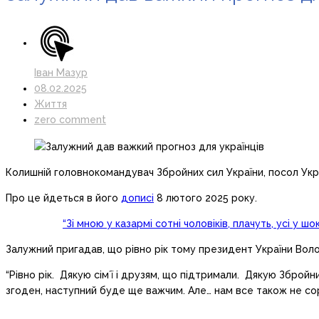
Іван Мазур
08.02.2025
Життя
zero comment
Колишній головнокомандувач Збройних сил України, посол Украї
Про це йдеться в його
дописі
8 лютого 2025 року.
“Зі мною у казармі сотні чоловіків, плачуть, усі у
Залужний пригадав, що рівно рік тому президент України Вол
“Рівно рік. Дякую сімʼї і друзям, що підтримали. Дякую Збройн
згоден, наступний буде ще важчим. Але… нам все також не сор