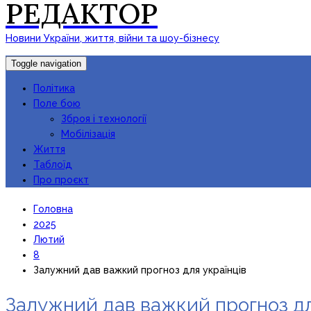
РЕДАКТОР
Новини України, життя, війни та шоу-бізнесу
Toggle navigation
Політика
Поле бою
Зброя і технології
Мобілізація
Життя
Таблоїд
Про проєкт
Головна
2025
Лютий
8
Залужний дав важкий прогноз для українців
Залужний дав важкий прогноз дл