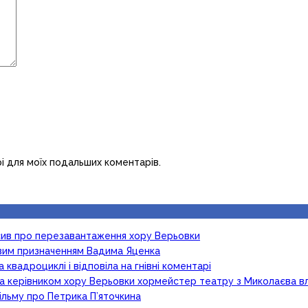
рі для моїх подальших коментарів.
осив про перезавантаження хору Верьовки
новим призначенням Вадима Яценка
 квадроциклі і відповіла на гнівні коментарі
ка керівником хору Верьовки хормейстер театру з Миколаєва в
ільму про Петрика П’яточкина