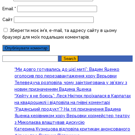
Email
*
Сайт
Зберегти моє ім'я, e-mail, та адресу сайту в цьому
браузері для моїх подальших коментарів.
Search
Search
“Ми довго готувались до цієї миті”: Вадим Яценко
оголосив про перезавантаження хору Верьовки
Телеведуча розповіла, чому заінтригована у зв’язку з
новим призначенням Вадима Яценка
“Хейту я не боюсь”: Леся Нікітюк проїхалася в Карпатах
на квадроциклі і відповіла на гнівні коментарі
“Радянський продукт”? На тлі призначення Вадима
Яценка керівником хору Верьовки хормейстер театру
з Миколаєва влаштував дискусію
Катерина Кузнєцова відповіла критикам анонсованого