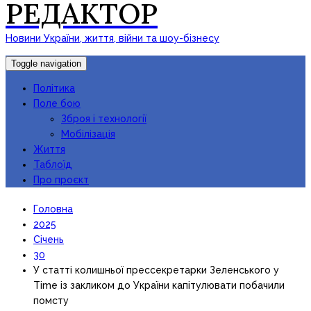
РЕДАКТОР
Новини України, життя, війни та шоу-бізнесу
Toggle navigation
Політика
Поле бою
Зброя і технології
Мобілізація
Життя
Таблоїд
Про проєкт
Головна
2025
Січень
30
У статті колишньої прессекретарки Зеленського у
Time із закликом до України капітулювати побачили
помсту