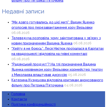
фільму про Петрика П’яточкина
Недавні записи
“Ми довго готувались до цієї миті”: Вадим Яценко
оголосив про перезавантаження хору Верьовки
06.08.2026
Телеведуча розповіла, чому заінтригована у зв’язку з
новим призначенням Вадима Яценка
06.08.2026
“Хейту я не боюсь”: Леся Нікітюк проїхалася в Карпатах
на квадроциклі і відповіла на гнівні коментарі
06.08.2026
“Радянський продукт”? На тлі призначення Вадима
Яценка керівником хору Верьовки хормейстер театру
з Миколаєва влаштував дискусію
05.08.2026
Катерина Кузнєцова відповіла критикам анонсованого
фільму про Петрика П’яточкина
04.08.2026
Головна
Контакти
Політика конфіденційності