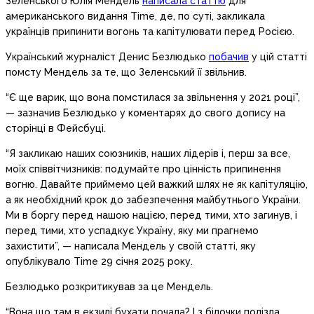
Зеленського Юлія Мендель
написала статтю
для
американського видання Time, де, по суті, закликала
українців припинити вогонь та капітулювати перед Росією.
Український журналіст Денис Безлюдько
побачив
у цій статті
помсту Мендель за те, що Зеленський її звільнив.
“Є ще варик, що вона помстилася за звільнення у 2021 році”,
— зазначив Безлюдько у коментарях до свого допису на
сторінці в Фейсбуці.
“Я закликаю наших союзників, наших лідерів і, перш за все,
моїх співвітчизників: подумайте про цінність припинення
вогню. Давайте приймемо цей важкий шлях не як капітуляцію,
а як необхідний крок до забезпечення майбутнього України.
Ми в боргу перед нашою нацією, перед тими, хто загинув, і
перед тими, хто успадкує Україну, яку ми прагнемо
захистити”, — написала Мендель у своїй статті, яку
опублікувало Time 29 січня 2025 року.
Безлюдько розкритикував за це Мендель.
“Вона що там в екзилі бухати почала? І з білочки полізла